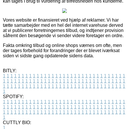
kan tages i brug til vurdering af tilfredsheden hos kunderne.
Vores website er finansieret ved hjælp af reklamer. Vi har
tætte samarbejder med en hel del internet varehuse derved
at vi publicerer forretningernes tilbud, og indtjener provision
såfremt den besøgende vi sender videre foretager en ordre.
Fakta omkring tilbud og online shops værnes om ofte, men
der tages forbehold for forandringer der er blevet iværksat
siden vi sidste gang opdaterede sidens data.
BITLY:
1
1
1
1
1
1
1
1
1
1
1
1
1
1
1
1
1
1
1
1
1
1
1
1
1
1
1
1
1
1
1
1
1
1
1
1
1
1
1
1
1
1
1
1
1
1
1
1
1
1
1
1
1
1
1
1
1
1
1
1
1
1
1
1
1
1
1
1
1
1
1
1
1
1
1
1
1
1
1
1
1
1
1
1
1
1
1
1
1
1
1
1
1
1
1
1
1
1
1
1
SPOTIFY:
1
1
1
1
1
1
1
1
1
1
1
1
1
1
1
1
1
1
1
1
1
1
1
1
1
1
1
1
1
1
1
1
1
1
1
1
1
1
1
1
1
1
1
1
1
1
1
1
1
1
1
1
1
1
1
1
1
1
1
1
1
1
1
1
1
1
1
1
1
1
1
1
1
1
1
1
1
1
1
1
1
1
1
1
1
1
1
1
1
1
1
1
1
1
1
1
1
1
1
1
CUTTLY BIO:
1