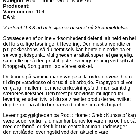
Kategori:
Root : Home : Greb : Kunststof
Producent:
Varenummer:
164
EAN:
Vurderet til
3.8
ud af 5 stjerner baseret på
25
anmeldelser
Størstedelen af online virksomheder tildeler til alt held en hel
del forskellige løsninger til levering. Den mest anvendte er
p.t. pakkeshops, så du nemt selv kan hente din ordre på et
selvvalgt tidspunkt. Muligheden er altså super let gængelig,
samt ofte også den prisbilligste leveringsløsning ved køb af
Knopgreb, Sort gummi, sølvfarvet sokkel.
Du kunne på samme måde vælge at få ordren leveret hjem
til din privatadresse eller ud til dit arbejde. Fragttypen bliver
en gang i mellem lidt mere omkostningsfuld, men samtidig
særdeles fleksibel. Den mest prisbevidste mulighed for
levering er uden tvivl at du selv henter produkterne, hvilket
dog beroer på at du bor nærved online firmaets bopæl.
Leveringsdygtigheden på Root : Home : Greb : Kunststof kan
være super vigtig ifald man har behov for varen nu og her, så
med det formål er det fuldt ud centralt at man undersøger
den anslåede leveringstid ved den aktuelle vare.