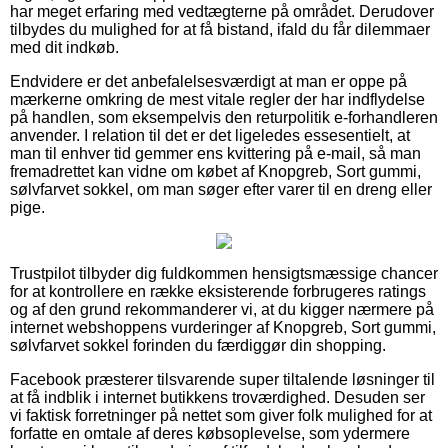
har meget erfaring med vedtægterne på området. Derudover
tilbydes du mulighed for at få bistand, ifald du får dilemmaer
med dit indkøb.
Endvidere er det anbefalelsesværdigt at man er oppe på
mærkerne omkring de mest vitale regler der har indflydelse
på handlen, som eksempelvis den returpolitik e-forhandleren
anvender. I relation til det er det ligeledes essesentielt, at
man til enhver tid gemmer ens kvittering på e-mail, så man
fremadrettet kan vidne om købet af Knopgreb, Sort gummi,
sølvfarvet sokkel, om man søger efter varer til en dreng eller
pige.
Trustpilot tilbyder dig fuldkommen hensigtsmæssige chancer
for at kontrollere en række eksisterende forbrugeres ratings
og af den grund rekommanderer vi, at du kigger nærmere på
internet webshoppens vurderinger af Knopgreb, Sort gummi,
sølvfarvet sokkel forinden du færdiggør din shopping.
Facebook præsterer tilsvarende super tiltalende løsninger til
at få indblik i internet butikkens troværdighed. Desuden ser
vi faktisk forretninger på nettet som giver folk mulighed for at
forfatte en omtale af deres købsoplevelse, som ydermere