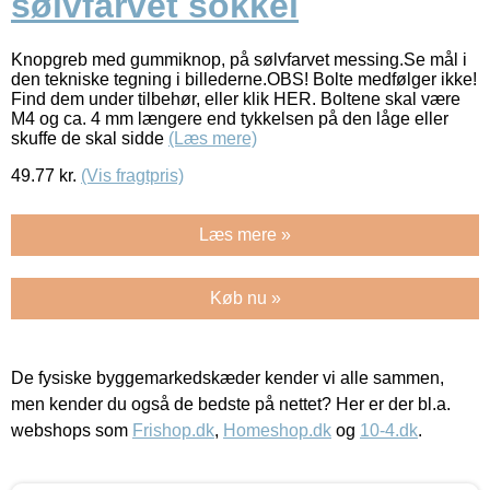
sølvfarvet sokkel
Knopgreb med gummiknop, på sølvfarvet messing.Se mål i
den tekniske tegning i billederne.OBS! Bolte medfølger ikke!
Find dem under tilbehør, eller klik HER. Boltene skal være
M4 og ca. 4 mm længere end tykkelsen på den låge eller
skuffe de skal sidde
(Læs mere)
49.77
kr.
(Vis fragtpris)
Læs mere »
Køb nu »
De fysiske byggemarkedskæder kender vi alle sammen,
men kender du også de bedste på nettet? Her er der bl.a.
webshops som
Frishop.dk
,
Homeshop.dk
og
10-4.dk
.