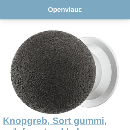
Openviauc
Knopgreb, Sort gummi,