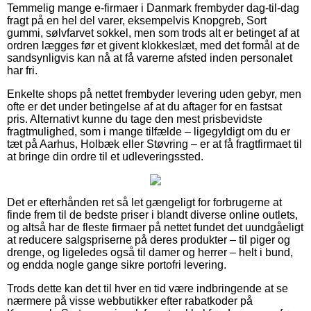
Temmelig mange e-firmaer i Danmark frembyder dag-til-dag
fragt på en hel del varer, eksempelvis Knopgreb, Sort
gummi, sølvfarvet sokkel, men som trods alt er betinget af at
ordren lægges før et givent klokkeslæt, med det formål at de
sandsynligvis kan nå at få varerne afsted inden personalet
har fri.
Enkelte shops på nettet frembyder levering uden gebyr, men
ofte er det under betingelse af at du aftager for en fastsat
pris. Alternativt kunne du tage den mest prisbevidste
fragtmulighed, som i mange tilfælde – ligegyldigt om du er
tæt på Aarhus, Holbæk eller Støvring – er at få fragtfirmaet til
at bringe din ordre til et udleveringssted.
Det er efterhånden ret så let gængeligt for forbrugerne at
finde frem til de bedste priser i blandt diverse online outlets,
og altså har de fleste firmaer på nettet fundet det uundgåeligt
at reducere salgspriserne på deres produkter – til piger og
drenge, og ligeledes også til damer og herrer – helt i bund,
og endda nogle gange sikre portofri levering.
Trods dette kan det til hver en tid være indbringende at se
nærmere på visse webbutikker efter rabatkoder på