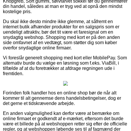
Knopgreb, Sort gummi, sølvfarvet sokkel før du gennemfører
din handel, således at man er tryg ved at opnå den mindst
kostelige pris.
Du skal ikke desto mindre ikke glemme, at såfremt en
internet butik afhænder produkter for en salgspris som er
uendeligt attraktiv, bør det tit være et faresignal om en
snydagtig webshop. Shopping med kort er på den anden
side omfavnet af en vedtægt, som støtter dig som køber
overfor snydagtige online firmaer.
Vi foreslår generelt shopping med kort eller MobilePay. Som
alternativ burde du vælge en løsning som f.eks. ViaBill, i
tilfælde af at du foretrækker at afdrage regningen ude i
fremtiden.
Forinden folk handler hos en online shop bør de når alt
kommer til alt gennemse dens handelsbetingelser, dog er
det gerne et tidskrævende arbejde.
En anden valgmulighed kan derfor være at bemærke om
online firmaet er godkendt af e-mærket, eftersom det burde
være et billede på at webshoppen retter sig efter de officielle
regler, og at webshoppen løbende ses til af fagmænd der