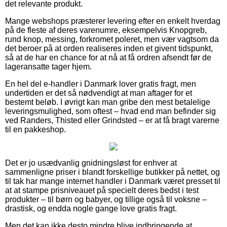
det relevante produkt.
Mange webshops præsterer levering efter en enkelt hverdag
på de fleste af deres varenumre, eksempelvis Knopgreb,
rund knop, messing, forkromet poleret, men vær vagtsom da
det beroer på at orden realiseres inden et givent tidspunkt,
så at de har en chance for at nå at få ordren afsendt før de
lageransatte tager hjem.
En hel del e-handler i Danmark lover gratis fragt, men
undertiden er det så nødvendigt at man aftager for et
bestemt beløb. I øvrigt kan man gribe den mest betalelige
leveringsmulighed, som oftest – hvad end man befinder sig
ved Randers, Thisted eller Grindsted – er at få bragt varerne
til en pakkeshop.
Det er jo usædvanlig gnidningsløst for enhver at
sammenligne priser i blandt forskellige butikker på nettet, og
til tak har mange internet handler i Danmark været presset til
at at stampe prisniveauet på specielt deres bedst i test
produkter – til børn og babyer, og tillige også til voksne –
drastisk, og endda nogle gange love gratis fragt.
Men det kan ikke desto mindre blive indbringende at