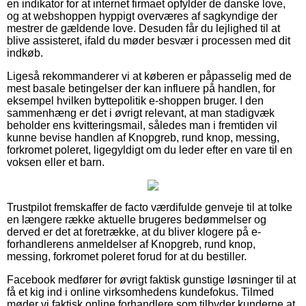
en indikator for at internet firmaet opfylder de danske love,
og at webshoppen hyppigt overværes af sagkyndige der
mestrer de gældende love. Desuden får du lejlighed til at
blive assisteret, ifald du møder besvær i processen med dit
indkøb.
Ligeså rekommanderer vi at køberen er påpasselig med de
mest basale betingelser der kan influere på handlen, for
eksempel hvilken byttepolitik e-shoppen bruger. I den
sammenhæng er det i øvrigt relevant, at man stadigvæk
beholder ens kvitteringsmail, således man i fremtiden vil
kunne bevise handlen af Knopgreb, rund knop, messing,
forkromet poleret, ligegyldigt om du leder efter en vare til en
voksen eller et barn.
Trustpilot fremskaffer de facto værdifulde genveje til at tolke
en længere række aktuelle brugeres bedømmelser og
derved er det at foretrække, at du bliver klogere på e-
forhandlerens anmeldelser af Knopgreb, rund knop,
messing, forkromet poleret forud for at du bestiller.
Facebook medfører for øvrigt faktisk gunstige løsninger til at
få et kig ind i online virksomhedens kundefokus. Tilmed
møder vi faktisk online forhandlere som tilbyder kunderne at