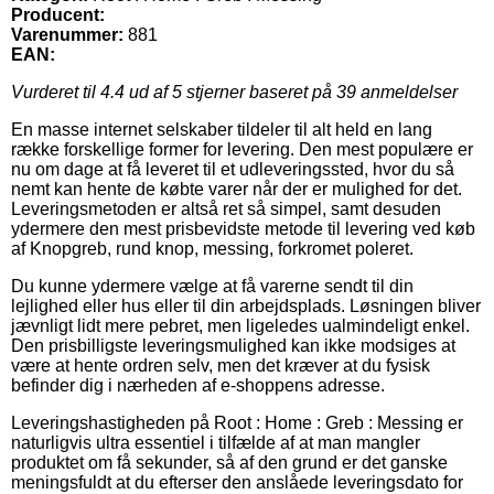
Producent:
Varenummer:
881
EAN:
Vurderet til
4.4
ud af 5 stjerner baseret på
39
anmeldelser
En masse internet selskaber tildeler til alt held en lang
række forskellige former for levering. Den mest populære er
nu om dage at få leveret til et udleveringssted, hvor du så
nemt kan hente de købte varer når der er mulighed for det.
Leveringsmetoden er altså ret så simpel, samt desuden
ydermere den mest prisbevidste metode til levering ved køb
af Knopgreb, rund knop, messing, forkromet poleret.
Du kunne ydermere vælge at få varerne sendt til din
lejlighed eller hus eller til din arbejdsplads. Løsningen bliver
jævnligt lidt mere pebret, men ligeledes ualmindeligt enkel.
Den prisbilligste leveringsmulighed kan ikke modsiges at
være at hente ordren selv, men det kræver at du fysisk
befinder dig i nærheden af e-shoppens adresse.
Leveringshastigheden på Root : Home : Greb : Messing er
naturligvis ultra essentiel i tilfælde af at man mangler
produktet om få sekunder, så af den grund er det ganske
meningsfuldt at du efterser den anslåede leveringsdato for