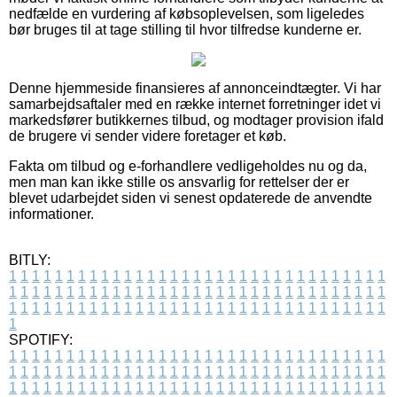
nedfælde en vurdering af købsoplevelsen, som ligeledes
bør bruges til at tage stilling til hvor tilfredse kunderne er.
Denne hjemmeside finansieres af annonceindtægter. Vi har
samarbejdsaftaler med en række internet forretninger idet vi
markedsfører butikkernes tilbud, og modtager provision ifald
de brugere vi sender videre foretager et køb.
Fakta om tilbud og e-forhandlere vedligeholdes nu og da,
men man kan ikke stille os ansvarlig for rettelser der er
blevet udarbejdet siden vi senest opdaterede de anvendte
informationer.
BITLY:
1
1
1
1
1
1
1
1
1
1
1
1
1
1
1
1
1
1
1
1
1
1
1
1
1
1
1
1
1
1
1
1
1
1
1
1
1
1
1
1
1
1
1
1
1
1
1
1
1
1
1
1
1
1
1
1
1
1
1
1
1
1
1
1
1
1
1
1
1
1
1
1
1
1
1
1
1
1
1
1
1
1
1
1
1
1
1
1
1
1
1
1
1
1
1
1
1
1
1
1
SPOTIFY:
1
1
1
1
1
1
1
1
1
1
1
1
1
1
1
1
1
1
1
1
1
1
1
1
1
1
1
1
1
1
1
1
1
1
1
1
1
1
1
1
1
1
1
1
1
1
1
1
1
1
1
1
1
1
1
1
1
1
1
1
1
1
1
1
1
1
1
1
1
1
1
1
1
1
1
1
1
1
1
1
1
1
1
1
1
1
1
1
1
1
1
1
1
1
1
1
1
1
1