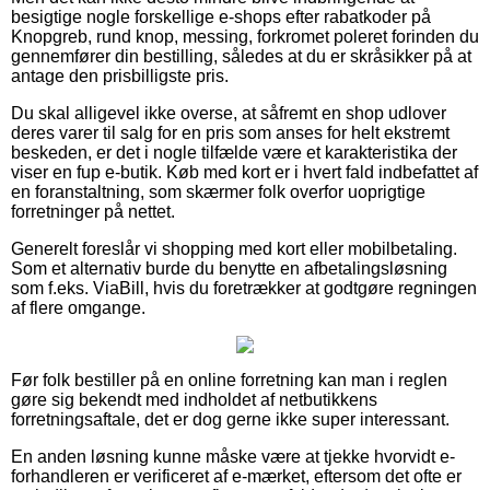
besigtige nogle forskellige e-shops efter rabatkoder på
Knopgreb, rund knop, messing, forkromet poleret forinden du
gennemfører din bestilling, således at du er skråsikker på at
antage den prisbilligste pris.
Du skal alligevel ikke overse, at såfremt en shop udlover
deres varer til salg for en pris som anses for helt ekstremt
beskeden, er det i nogle tilfælde være et karakteristika der
viser en fup e-butik. Køb med kort er i hvert fald indbefattet af
en foranstaltning, som skærmer folk overfor uoprigtige
forretninger på nettet.
Generelt foreslår vi shopping med kort eller mobilbetaling.
Som et alternativ burde du benytte en afbetalingsløsning
som f.eks. ViaBill, hvis du foretrækker at godtgøre regningen
af flere omgange.
Før folk bestiller på en online forretning kan man i reglen
gøre sig bekendt med indholdet af netbutikkens
forretningsaftale, det er dog gerne ikke super interessant.
En anden løsning kunne måske være at tjekke hvorvidt e-
forhandleren er verificeret af e-mærket, eftersom det ofte er