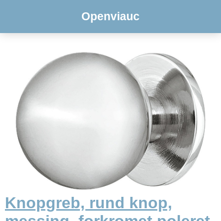
Openviauc
Knopgreb, rund knop,
messing, forkromet poleret