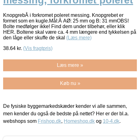
KnopgrebÂ i forkromet poleret messing. Knopgrebet er
formet som en kugle.Mål:Â AØ: 25 mm og B: 31 mmOBS!
Bolte medfølger ikke! Find dem under tilbehør, eller klik
HER. Boltene skal være ca. 4 mm længere end tykkelsen på
den låge eller skuffe de skal
(Læs mere)
38.64
kr.
(Vis fragtpris)
Læs mere »
Køb nu »
De fysiske byggemarkedskæder kender vi alle sammen,
men kender du også de bedste på nettet? Her er der bl.a.
webshops som
Frishop.dk
,
Homeshop.dk
og
10-4.dk
.