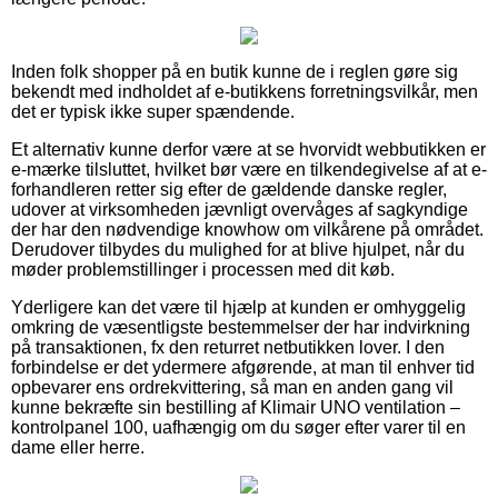
Inden folk shopper på en butik kunne de i reglen gøre sig
bekendt med indholdet af e-butikkens forretningsvilkår, men
det er typisk ikke super spændende.
Et alternativ kunne derfor være at se hvorvidt webbutikken er
e-mærke tilsluttet, hvilket bør være en tilkendegivelse af at e-
forhandleren retter sig efter de gældende danske regler,
udover at virksomheden jævnligt overvåges af sagkyndige
der har den nødvendige knowhow om vilkårene på området.
Derudover tilbydes du mulighed for at blive hjulpet, når du
møder problemstillinger i processen med dit køb.
Yderligere kan det være til hjælp at kunden er omhyggelig
omkring de væsentligste bestemmelser der har indvirkning
på transaktionen, fx den returret netbutikken lover. I den
forbindelse er det ydermere afgørende, at man til enhver tid
opbevarer ens ordrekvittering, så man en anden gang vil
kunne bekræfte sin bestilling af Klimair UNO ventilation –
kontrolpanel 100, uafhængig om du søger efter varer til en
dame eller herre.