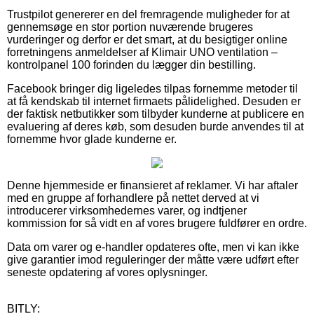
Trustpilot genererer en del fremragende muligheder for at
gennemsøge en stor portion nuværende brugeres
vurderinger og derfor er det smart, at du besigtiger online
forretningens anmeldelser af Klimair UNO ventilation –
kontrolpanel 100 forinden du lægger din bestilling.
Facebook bringer dig ligeledes tilpas fornemme metoder til
at få kendskab til internet firmaets pålidelighed. Desuden er
der faktisk netbutikker som tilbyder kunderne at publicere en
evaluering af deres køb, som desuden burde anvendes til at
fornemme hvor glade kunderne er.
Denne hjemmeside er finansieret af reklamer. Vi har aftaler
med en gruppe af forhandlere på nettet derved at vi
introducerer virksomhedernes varer, og indtjener
kommission for så vidt en af vores brugere fuldfører en ordre.
Data om varer og e-handler opdateres ofte, men vi kan ikke
give garantier imod reguleringer der måtte være udført efter
seneste opdatering af vores oplysninger.
BITLY: