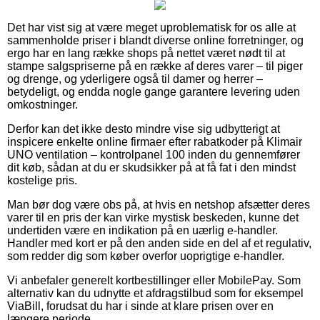
Det har vist sig at være meget uproblematisk for os alle at
sammenholde priser i blandt diverse online forretninger, og
ergo har en lang række shops på nettet været nødt til at
stampe salgspriserne på en række af deres varer – til piger
og drenge, og yderligere også til damer og herrer –
betydeligt, og endda nogle gange garantere levering uden
omkostninger.
Derfor kan det ikke desto mindre vise sig udbytterigt at
inspicere enkelte online firmaer efter rabatkoder på Klimair
UNO ventilation – kontrolpanel 100 inden du gennemfører
dit køb, sådan at du er skudsikker på at få fat i den mindst
kostelige pris.
Man bør dog være obs på, at hvis en netshop afsætter deres
varer til en pris der kan virke mystisk beskeden, kunne det
undertiden være en indikation på en uærlig e-handler.
Handler med kort er på den anden side en del af et regulativ,
som redder dig som køber overfor uoprigtige e-handler.
Vi anbefaler generelt kortbestillinger eller MobilePay. Som
alternativ kan du udnytte et afdragstilbud som for eksempel
ViaBill, forudsat du har i sinde at klare prisen over en
længere periode.