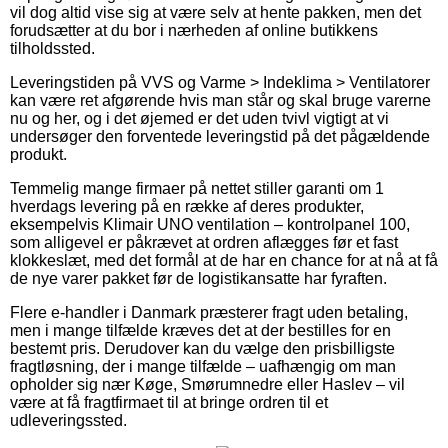
vil dog altid vise sig at være selv at hente pakken, men det
forudsætter at du bor i nærheden af online butikkens
tilholdssted.
Leveringstiden på VVS og Varme > Indeklima > Ventilatorer
kan være ret afgørende hvis man står og skal bruge varerne
nu og her, og i det øjemed er det uden tvivl vigtigt at vi
undersøger den forventede leveringstid på det pågældende
produkt.
Temmelig mange firmaer på nettet stiller garanti om 1
hverdags levering på en række af deres produkter,
eksempelvis Klimair UNO ventilation – kontrolpanel 100,
som alligevel er påkrævet at ordren aflægges før et fast
klokkeslæt, med det formål at de har en chance for at nå at få
de nye varer pakket før de logistikansatte har fyraften.
Flere e-handler i Danmark præsterer fragt uden betaling,
men i mange tilfælde kræves det at der bestilles for en
bestemt pris. Derudover kan du vælge den prisbilligste
fragtløsning, der i mange tilfælde – uafhængig om man
opholder sig nær Køge, Smørumnedre eller Haslev – vil
være at få fragtfirmaet til at bringe ordren til et
udleveringssted.