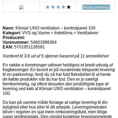
Besøg webshop
Navn:
Klimair UNO ventilation – kontrolpanel 100
Kategori:
VVS og Varme > Indeklima > Ventilatorer
Producent:
Varenummer:
54601988364
EAN:
5701951126591
Vurderet til
3.6
ud af 5 stjerner baseret på
11
anmeldelser
En række e-forretninger udlover heldigvis et bredt udvalg af
fragtløsninger. En favorit er på nuværende tidspunkt levering
til en pakkeshop, fordi du så har fuld fleksibilitet til at hente
de købte produkter når du har lyst. Den er jo særligt
fremkommelig, og oftest desuden den prisbilligste type af
levering ved køb af Klimair UNO ventilation – kontrolpanel
100.
Du kan på samme måde forsøge at vælge levering til din
lejlighed eller hus eller til dit arbejde. Leveringsmetoden
bliver i regelen en sjat mere omkostningsfuld, men tillige
super gnidningsløs. Den mindst kostelige leveringsmetode