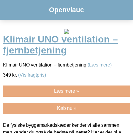
Openviauc
Klimair UNO ventilation –
fjernbetjening
Klimair UNO ventilation – fjernbetjening
(Læs mere)
349
kr.
(Vis fragtpris)
Læs mere »
Køb nu »
De fysiske byggemarkedskæder kender vi alle sammen,
men kender du også de bedste på nettet? Her er der bl.a.