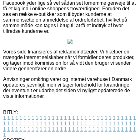
Facebook yder lige så vel sådan set fornemme genveje til at
få et kig ind i online shoppens troværdighed. Foruden det
ses en række e-butikker som tilbyder kunderne at
sammensætte en anmeldelse af ordreforløbet, hvilket på
samme måde kan tages i brug til at få et indtryk af hvor
tilfredse kunderne er.
Vores side finansieres af reklameindtægter. Vi hjælper en
mængde internet selskaber når vi formidler deres produkter,
og tager imod kommission for så vidt den bruger vi sender
videre gennemfører en ordre.
Anvisninger omkring varer og internet varehuse i Danmark
opdateres jævnligt, men vi tager forbehold for forandringer
der eventuelt er udarbejdet siden vi nyligst opdaterede de
viste informationer.
BITLY:
1
1
1
1
1
1
1
1
1
1
1
1
1
1
1
1
1
1
1
1
1
1
1
1
1
1
1
1
1
1
1
1
1
1
1
1
1
1
1
1
1
1
1
1
1
1
1
1
1
1
1
1
1
1
1
1
1
1
1
1
1
1
1
1
1
1
1
1
1
1
1
1
1
1
1
1
1
1
1
1
1
1
1
1
1
1
1
1
1
1
1
1
1
1
1
1
1
1
1
1