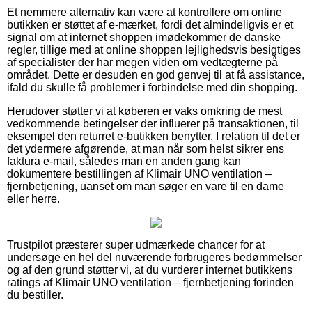
Et nemmere alternativ kan være at kontrollere om online
butikken er støttet af e-mærket, fordi det almindeligvis er et
signal om at internet shoppen imødekommer de danske
regler, tillige med at online shoppen lejlighedsvis besigtiges
af specialister der har megen viden om vedtægterne på
området. Dette er desuden en god genvej til at få assistance,
ifald du skulle få problemer i forbindelse med din shopping.
Herudover støtter vi at køberen er vaks omkring de mest
vedkommende betingelser der influerer på transaktionen, til
eksempel den returret e-butikken benytter. I relation til det er
det ydermere afgørende, at man når som helst sikrer ens
faktura e-mail, således man en anden gang kan
dokumentere bestillingen af Klimair UNO ventilation –
fjernbetjening, uanset om man søger en vare til en dame
eller herre.
Trustpilot præsterer super udmærkede chancer for at
undersøge en hel del nuværende forbrugeres bedømmelser
og af den grund støtter vi, at du vurderer internet butikkens
ratings af Klimair UNO ventilation – fjernbetjening forinden
du bestiller.