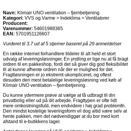
Navn:
Klimair UNO ventilation – fjernbetjening
Kategori:
VVS og Varme > Indeklima > Ventilatorer
Producent:
Varenummer:
54601988365
EAN:
5701951126607
Vurderet til
3.7
ud af 5 stjerner baseret på
29
anmeldelser
En række internet forhandlere tildeler til alt held et stort
udvalg af leveringsløsninger. En yndling er lige nu at få bragt
ordren til en pakkeshop, fordi det så giver dig god fleksibilitet
til at kunne afhente ordren når der er mulighed for det.
Fragtløsningen er jo ekstremt ukompliceret, og oftest
desuden den mest betalelige leveringsløsning ved køb af
Klimair UNO ventilation – fjernbetjening.
Du kunne ydermere prøve at vælge at få udbragt til din
privatbolig eller ud på dit arbejde. Fragttypen er ofte lidt
mere omkostningsfuld, men endvidere i høj grad problemfri.
Den mindst kostelige leveringsform vil dog altid være selv at
hente pakken, men det nødvendiggør at du bor med kort
afstand til e-butikkens lager.