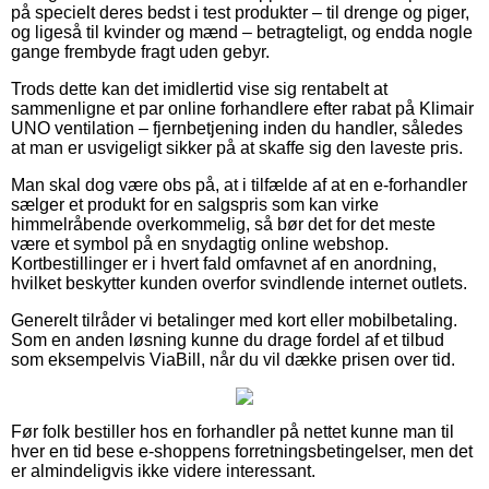
på specielt deres bedst i test produkter – til drenge og piger,
og ligeså til kvinder og mænd – betragteligt, og endda nogle
gange frembyde fragt uden gebyr.
Trods dette kan det imidlertid vise sig rentabelt at
sammenligne et par online forhandlere efter rabat på Klimair
UNO ventilation – fjernbetjening inden du handler, således
at man er usvigeligt sikker på at skaffe sig den laveste pris.
Man skal dog være obs på, at i tilfælde af at en e-forhandler
sælger et produkt for en salgspris som kan virke
himmelråbende overkommelig, så bør det for det meste
være et symbol på en snydagtig online webshop.
Kortbestillinger er i hvert fald omfavnet af en anordning,
hvilket beskytter kunden overfor svindlende internet outlets.
Generelt tilråder vi betalinger med kort eller mobilbetaling.
Som en anden løsning kunne du drage fordel af et tilbud
som eksempelvis ViaBill, når du vil dække prisen over tid.
Før folk bestiller hos en forhandler på nettet kunne man til
hver en tid bese e-shoppens forretningsbetingelser, men det
er almindeligvis ikke videre interessant.