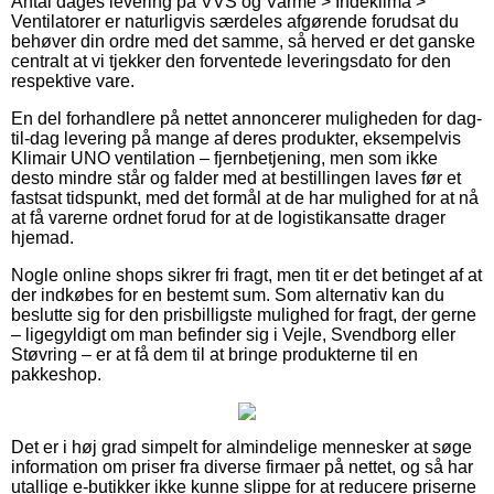
Antal dages levering på VVS og Varme > Indeklima >
Ventilatorer er naturligvis særdeles afgørende forudsat du
behøver din ordre med det samme, så herved er det ganske
centralt at vi tjekker den forventede leveringsdato for den
respektive vare.
En del forhandlere på nettet annoncerer muligheden for dag-
til-dag levering på mange af deres produkter, eksempelvis
Klimair UNO ventilation – fjernbetjening, men som ikke
desto mindre står og falder med at bestillingen laves før et
fastsat tidspunkt, med det formål at de har mulighed for at nå
at få varerne ordnet forud for at de logistikansatte drager
hjemad.
Nogle online shops sikrer fri fragt, men tit er det betinget af at
der indkøbes for en bestemt sum. Som alternativ kan du
beslutte sig for den prisbilligste mulighed for fragt, der gerne
– ligegyldigt om man befinder sig i Vejle, Svendborg eller
Støvring – er at få dem til at bringe produkterne til en
pakkeshop.
Det er i høj grad simpelt for almindelige mennesker at søge
information om priser fra diverse firmaer på nettet, og så har
utallige e-butikker ikke kunne slippe for at reducere priserne