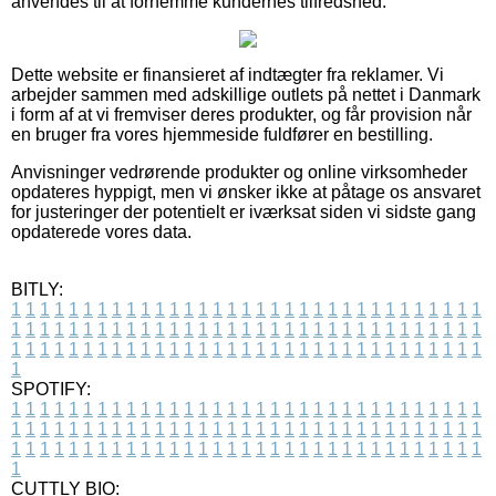
anvendes til at fornemme kundernes tilfredshed.
Dette website er finansieret af indtægter fra reklamer. Vi
arbejder sammen med adskillige outlets på nettet i Danmark
i form af at vi fremviser deres produkter, og får provision når
en bruger fra vores hjemmeside fuldfører en bestilling.
Anvisninger vedrørende produkter og online virksomheder
opdateres hyppigt, men vi ønsker ikke at påtage os ansvaret
for justeringer der potentielt er iværksat siden vi sidste gang
opdaterede vores data.
BITLY:
1
1
1
1
1
1
1
1
1
1
1
1
1
1
1
1
1
1
1
1
1
1
1
1
1
1
1
1
1
1
1
1
1
1
1
1
1
1
1
1
1
1
1
1
1
1
1
1
1
1
1
1
1
1
1
1
1
1
1
1
1
1
1
1
1
1
1
1
1
1
1
1
1
1
1
1
1
1
1
1
1
1
1
1
1
1
1
1
1
1
1
1
1
1
1
1
1
1
1
1
SPOTIFY:
1
1
1
1
1
1
1
1
1
1
1
1
1
1
1
1
1
1
1
1
1
1
1
1
1
1
1
1
1
1
1
1
1
1
1
1
1
1
1
1
1
1
1
1
1
1
1
1
1
1
1
1
1
1
1
1
1
1
1
1
1
1
1
1
1
1
1
1
1
1
1
1
1
1
1
1
1
1
1
1
1
1
1
1
1
1
1
1
1
1
1
1
1
1
1
1
1
1
1
1
CUTTLY BIO: