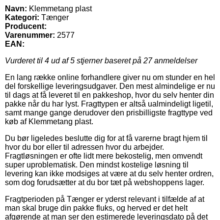
Navn:
Klemmetang plast
Kategori:
Tænger
Producent:
Varenummer:
2577
EAN:
Vurderet til
4
ud af 5 stjerner baseret på
27
anmeldelser
En lang række online forhandlere giver nu om stunder en hel
del forskellige leveringsudgaver. Den mest almindelige er nu
til dags at få leveret til en pakkeshop, hvor du selv henter din
pakke når du har lyst. Fragttypen er altså ualmindeligt ligetil,
samt mange gange derudover den prisbilligste fragttype ved
køb af Klemmetang plast.
Du bør ligeledes beslutte dig for at få varerne bragt hjem til
hvor du bor eller til adressen hvor du arbejder.
Fragtløsningen er ofte lidt mere bekostelig, men omvendt
super uproblematisk. Den mindst kostelige løsning til
levering kan ikke modsiges at være at du selv henter ordren,
som dog forudsætter at du bor tæt på webshoppens lager.
Fragtperioden på Tænger er yderst relevant i tilfælde af at
man skal bruge din pakke fluks, og herved er det helt
afgørende at man ser den estimerede leveringsdato på det