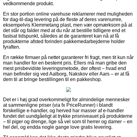
vedkommende produkt.
En stor portion online varehuse reklamerer med muligheden
for dag-til-dag levering på de fleste af deres varenumre,
eksempelvis Klemmetang plast, men vær opmærksom på at
det står og falder med at du når at bestille tidligere end et
fastsat tidspunkt, således at de garanteret kan nå at få
produkterne afsted forinden pakkemedarbejderne holder
fyraften.
En række firmaer på nettet garanterer fri fragt, men tit kun når
man handler for en bestemt pris. Ellers må man gribe den
mest prisbevidste leveringsmetode, der oftest – hvad end
man befinder sig ved Aalborg, Nakskov eller Aars – er at få
dem til at bringe bestillingen til en pakkeshop.
Det er i høj grad overkommeligt for almindelige mennesker
at sammenligne priser (via fx PriceRunner) i blandt
forskellige e-handler, og herved har masser af e-handler
fundet det uundgåeligt at trykke prisniveauet på produkterne
– til piger og drenge, lige så vel som til herrer og damer – en
hel del, og endda nogle gange love gratis levering.