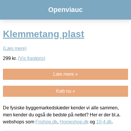
Openviauc
Klemmetang plast
(Læs mere)
299
kr.
(Vis fragtpris)
Læs mere »
Køb nu »
De fysiske byggemarkedskæder kender vi alle sammen,
men kender du også de bedste på nettet? Her er der bl.a.
webshops som
Frishop.dk
,
Homeshop.dk
og
10-4.dk
.