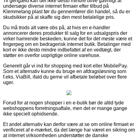
Til gengæld kan det ikke desto mindre blive gavnligt at
undersøge diverse internet firmaer efter tilbud på
Klemmetang plast før du gennemfører din handel, så du er
skudsikker på at skaffe sig den mest betalelige pris.
Du må trods alt være obs på, at hvis en e-handler
annoncerer deres produkter til salg for en udsalgspris der
virker hamrende beskeden, kunne det for det meste være et
fingerpeg om en bedragerisk internet butik. Betalinger med
kort er ikke desto mindre indbefattet af en vedtægt, der
støtter en overfor uoprigtige online varehuse.
Generelt går vi ind for shopping med kort eller MobilePay.
Som et alternativ kunne du bruge en afdragsløsning som
f.eks. ViaBill, ifald du gerne vil afbetale beløbet over flere
uger.
Forud for at nogen shopper i en e-butik bør de altid tyde
webshoppens forretningsaftale, men det er mange gange
ikke specielt ophidsende.
Et andet alternativ kan derfor være at se om online firmaet er
verificeret af e-mærket, da det længe har været en sikring om
at internet virksomheden understøtter de danske