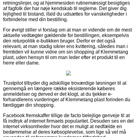
retningslinjer, og at hjemmesiden rutinemæssigt besigtiges
af fagfolk der har nøje kendskab til reglerne. Det giver dig
lejlighed til bistand, ifald du udsættes for vanskeligheder i
forbindelse med din bestilling.
For øvrigt stiller vi forslag om at man er vidende om de mest
aktuelle vedtægter gældende for bestillingen, eksempelvis
den returpolitik e-butikken bruger. Derfor er det også
relevant, at man stadig sikrer ens kvittering, således man i
fremtiden vil kunne vidne om sin shopping af Klemmetang
plast, uden hensyn til om man leder efter et produkt til en
herre eller dame.
Trustpilot tilbyder dig adskillige troværdige løsninger til at
gennemgå en længere række eksisterende køberes
anmeldelser og derved er det klogt, at du tjekker e-
forhandlerens vurderinger af Klemmetang plast forinden du
færdiggør din shopping.
Facebook fremskaffer tillige de facto belejlige genveje til at
få indtryk af internet firmaets popularitet. Desuden ses en del
internet virksomheder hvor det er muligt at nedfælde en
bedømmelse af deres købsoplevelse, som lige så vel må