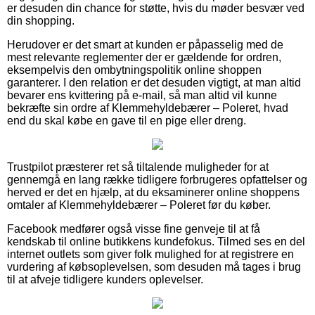
er desuden din chance for støtte, hvis du møder besvær ved
din shopping.
Herudover er det smart at kunden er påpasselig med de
mest relevante reglementer der er gældende for ordren,
eksempelvis den ombytningspolitik online shoppen
garanterer. I den relation er det desuden vigtigt, at man altid
bevarer ens kvittering på e-mail, så man altid vil kunne
bekræfte sin ordre af Klemmehyldebærer – Poleret, hvad
end du skal købe en gave til en pige eller dreng.
Trustpilot præsterer ret så tiltalende muligheder for at
gennemgå en lang række tidligere forbrugeres opfattelser og
herved er det en hjælp, at du eksaminerer online shoppens
omtaler af Klemmehyldebærer – Poleret før du køber.
Facebook medfører også visse fine genveje til at få
kendskab til online butikkens kundefokus. Tilmed ses en del
internet outlets som giver folk mulighed for at registrere en
vurdering af købsoplevelsen, som desuden må tages i brug
til at afveje tidligere kunders oplevelser.