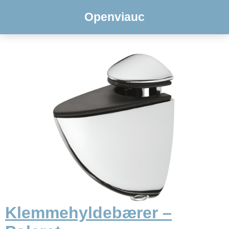
Openviauc
Klemmehyldebærer –