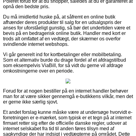
Poleret forud for at du shopper, således at du er garanteret at
opnå den bedste pris.
Du må imidlertid huske på, at såfremt en online butik
afhænder deres produkter til salg for en udsalgspris der
anses for uforståeligt gunstig, så bør det undertiden være et
bevis på en bedragerisk online butik. Handler med kort er
trods alt omfattet af en vedtægt, der skærmer os overfor
svindlende internet webshops.
Vi går generelt ind for kortbetalinger eller mobilbetaling.
Som et alternativ burde du drage fordel af et afdragstilbud
som eksempelvis ViaBill, for så vidt du gerne vil afdrage
omkostningerne over en periode.
Forud for at nogen bestiller på en internet handler behøver
man for at være sikker gennemgå e-butikkens vilkår, men det
er gerne ikke særlig sjovt.
Et andet forslag kunne måske være at undersøge hvorvidt e-
forretningen er e-mærket, som typisk er et tegn på at internet
firmaet retter sig efter de officielle danske regler, udover at
internet selskabet fra tid til anden føres tilsyn med af
sagkyndige der har indsigt i vedtægterne på området. Dette