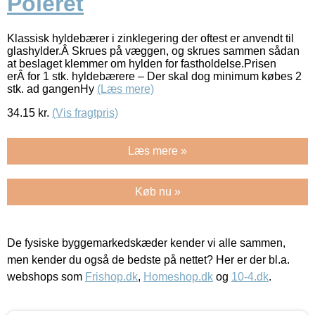
Poleret
Klassisk hyldebærer i zinklegering der oftest er anvendt til
glashylder.Â Skrues på væggen, og skrues sammen sådan
at beslaget klemmer om hylden for fastholdelse.Prisen
erÂ for 1 stk. hyldebærere – Der skal dog minimum købes 2
stk. ad gangenHy
(Læs mere)
34.15
kr.
(Vis fragtpris)
Læs mere »
Køb nu »
De fysiske byggemarkedskæder kender vi alle sammen,
men kender du også de bedste på nettet? Her er der bl.a.
webshops som
Frishop.dk
,
Homeshop.dk
og
10-4.dk
.