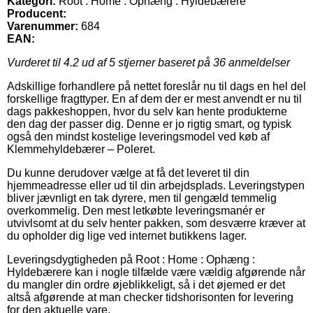
Kategori:
Root : Home : Ophæng : Hyldebærere
Producent:
Varenummer:
684
EAN:
Vurderet til
4.2
ud af 5 stjerner baseret på
36
anmeldelser
Adskillige forhandlere på nettet foreslår nu til dags en hel del
forskellige fragttyper. En af dem der er mest anvendt er nu til
dags pakkeshoppen, hvor du selv kan hente produkterne
den dag der passer dig. Denne er jo rigtig smart, og typisk
også den mindst kostelige leveringsmodel ved køb af
Klemmehyldebærer – Poleret.
Du kunne derudover vælge at få det leveret til din
hjemmeadresse eller ud til din arbejdsplads. Leveringstypen
bliver jævnligt en tak dyrere, men til gengæld temmelig
overkommelig. Den mest letkøbte leveringsmanér er
utvivlsomt at du selv henter pakken, som desværre kræver at
du opholder dig lige ved internet butikkens lager.
Leveringsdygtigheden på Root : Home : Ophæng :
Hyldebærere kan i nogle tilfælde være vældig afgørende når
du mangler din ordre øjeblikkeligt, så i det øjemed er det
altså afgørende at man checker tidshorisonten for levering
for den aktuelle vare.