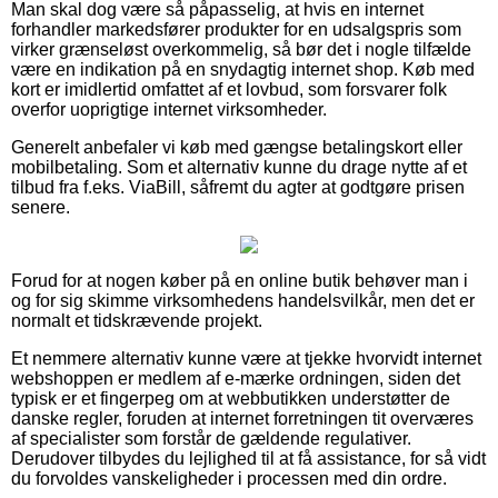
Man skal dog være så påpasselig, at hvis en internet
forhandler markedsfører produkter for en udsalgspris som
virker grænseløst overkommelig, så bør det i nogle tilfælde
være en indikation på en snydagtig internet shop. Køb med
kort er imidlertid omfattet af et lovbud, som forsvarer folk
overfor uoprigtige internet virksomheder.
Generelt anbefaler vi køb med gængse betalingskort eller
mobilbetaling. Som et alternativ kunne du drage nytte af et
tilbud fra f.eks. ViaBill, såfremt du agter at godtgøre prisen
senere.
Forud for at nogen køber på en online butik behøver man i
og for sig skimme virksomhedens handelsvilkår, men det er
normalt et tidskrævende projekt.
Et nemmere alternativ kunne være at tjekke hvorvidt internet
webshoppen er medlem af e-mærke ordningen, siden det
typisk er et fingerpeg om at webbutikken understøtter de
danske regler, foruden at internet forretningen tit overværes
af specialister som forstår de gældende regulativer.
Derudover tilbydes du lejlighed til at få assistance, for så vidt
du forvoldes vanskeligheder i processen med din ordre.