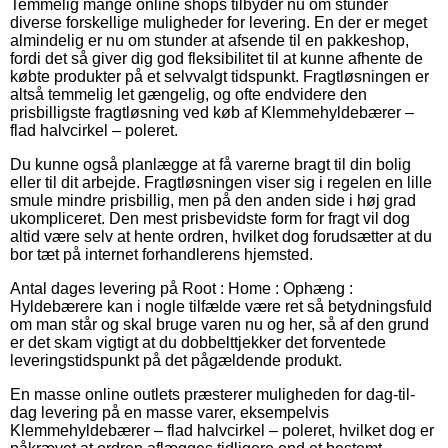
Temmelig mange online shops tilbyder nu om stunder
diverse forskellige muligheder for levering. En der er meget
almindelig er nu om stunder at afsende til en pakkeshop,
fordi det så giver dig god fleksibilitet til at kunne afhente de
købte produkter på et selvvalgt tidspunkt. Fragtløsningen er
altså temmelig let gængelig, og ofte endvidere den
prisbilligste fragtløsning ved køb af Klemmehyldebærer –
flad halvcirkel – poleret.
Du kunne også planlægge at få varerne bragt til din bolig
eller til dit arbejde. Fragtløsningen viser sig i regelen en lille
smule mindre prisbillig, men på den anden side i høj grad
ukompliceret. Den mest prisbevidste form for fragt vil dog
altid være selv at hente ordren, hvilket dog forudsætter at du
bor tæt på internet forhandlerens hjemsted.
Antal dages levering på Root : Home : Ophæng :
Hyldebærere kan i nogle tilfælde være ret så betydningsfuld
om man står og skal bruge varen nu og her, så af den grund
er det skam vigtigt at du dobbelttjekker det forventede
leveringstidspunkt på det pågældende produkt.
En masse online outlets præsterer muligheden for dag-til-
dag levering på en masse varer, eksempelvis
Klemmehyldebærer – flad halvcirkel – poleret, hvilket dog er