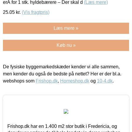
erÂ for 1 stk. hyldebærere – Der skal d
(Læs mere)
25.05
kr.
(Vis fragtpris)
Læs mere »
Køb nu »
De fysiske byggemarkedskæder kender vi alle sammen,
men kender du også de bedste på nettet? Her er der bl.a.
webshops som
Frishop.dk
,
Homeshop.dk
og
10-4.dk
.
Frishop.dk har en 1.400 m2 stor butik i Fredericia, og