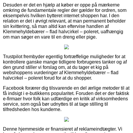
Desuden er det en hjælp at køber er oppe på mærkerne
omkring de fundamentale regler der gælder for ordren, som
eksempelvis hvilken bytteret internet shoppen har. I den
relation er det i øvrigt relevant, at man permanent beholder
sin kvittering, så man altid kan eftervise handlen af
Klemmehyldebærer – flad halvcirkel – poleret, uafhængig
om man søger en vare til en dreng eller pige.
Trustpilot frembyder egentlig fortræffelige muligheder for at
kontrollere ganske mange tidligere forbrugeres tanker og af
den grund stiller vi forslag om, at du tager et kig på
webshoppens vurderinger af Klemmehyldebærer – flad
halvcirkel – poleret forud for at du shopper.
Facebook forærer dig tilsvarende en del ærlige metoder til at
få indsigt i e-butikkens popularitet. Foruden det er der faktisk
e-firmaer hvor folk kan udfærdige en kritik af virksomhedens
service, som også bør udnyttes til at tage stilling til
tilfredsheden hos kunderne.
Denne hjemmeside er finansieret af reklameindtægter. Vi