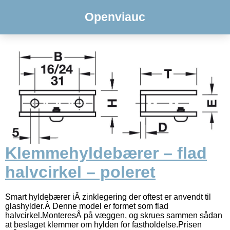
Openviauc
Klemmehyldebærer – flad
halvcirkel – poleret
Smart hyldebærer iÂ zinklegering der oftest er anvendt til
glashylder.Â Denne model er formet som flad
halvcirkel.MonteresÂ på væggen, og skrues sammen sådan
at beslaget klemmer om hylden for fastholdelse.Prisen