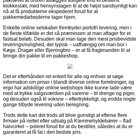
påkrævet at ordren aflægges tidligere end et bestemt
klokkeslæt, med hensynstagen til at de højst sandsynligt kan
nå at få produkterne ekspederet forud for at
pakkemedarbejderne tager hjem.
Enkelte online selskaber frembyder portofri levering, men i
de fleste tilfælde er det så præmissen at man aftager for et
fastsat beløb. Desuden skal man tage den mest prisbevidste
leveringsmulighed, der typisk – uafhængig om man bor i
Køge, Dragør eller Bjerringbro – er at få fragtmanden til at
bringe din pakke til en pakkeshop.
Det er efterhånden ret enkelt for alle og enhver at søge
information om priser i blandt diverse online forretninger, og
ergo har adskillige online webshops ikke kunne lade være
med at trykke salgsværdien på varerne – til drenge og piger,
og desuden også til voksne – eftertrykkeligt, og endda nogle
gange tilbyde levering uden beregning.
Trods dette kan det trods alt blive gunstigt at efterse flere
firmaer på nettet efter udsalg på Klemmehyldebærer – flad
halvcirkel – poleret forud for at du bestiller, således at du er
garanteret at få fat i den bedste pris.