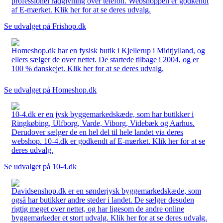
professionel rådgivning over telefon. Webshoppen er godkendt
af E-mærket. Klik her for at se deres udvalg.
Se udvalget på Frishop.dk
Homeshop.dk har en fysisk butik i Kjellerup i Midtjylland, og
ellers sælger de over nettet. De startede tilbage i 2004, og er
100 % danskejet. Klik her for at se deres udvalg.
Se udvalget på Homeshop.dk
10-4.dk er en jysk byggemarkedskæde, som har butikker i
Ringkøbing, Ulfborg, Varde, Viborg, Videbæk og Aarhus.
Derudover sælger de en hel del til hele landet via deres
webshop. 10-4.dk er godkendt af E-mærket. Klik her for at se
deres udvalg.
Se udvalget på 10-4.dk
Davidsenshop.dk er en sønderjysk byggemarkedskæde, som
også har butikker andre steder i landet. De sælger desuden
rigtig meget over nettet, og har ligesom de andre online
byggemarkeder et stort udvalg. Klik her for at se deres udvalg.