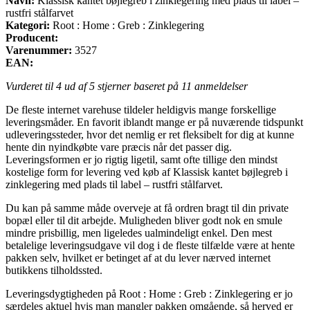
Navn:
Klassisk kantet bøjlegreb i zinklegering med plads til label –
rustfri stålfarvet
Kategori:
Root : Home : Greb : Zinklegering
Producent:
Varenummer:
3527
EAN:
Vurderet til
4
ud af 5 stjerner baseret på
11
anmeldelser
De fleste internet varehuse tildeler heldigvis mange forskellige
leveringsmåder. En favorit iblandt mange er på nuværende tidspunkt
udleveringssteder, hvor det nemlig er ret fleksibelt for dig at kunne
hente din nyindkøbte vare præcis når det passer dig.
Leveringsformen er jo rigtig ligetil, samt ofte tillige den mindst
kostelige form for levering ved køb af Klassisk kantet bøjlegreb i
zinklegering med plads til label – rustfri stålfarvet.
Du kan på samme måde overveje at få ordren bragt til din private
bopæl eller til dit arbejde. Muligheden bliver godt nok en smule
mindre prisbillig, men ligeledes ualmindeligt enkel. Den mest
betalelige leveringsudgave vil dog i de fleste tilfælde være at hente
pakken selv, hvilket er betinget af at du lever nærved internet
butikkens tilholdssted.
Leveringsdygtigheden på Root : Home : Greb : Zinklegering er jo
særdeles aktuel hvis man mangler pakken omgående, så herved er