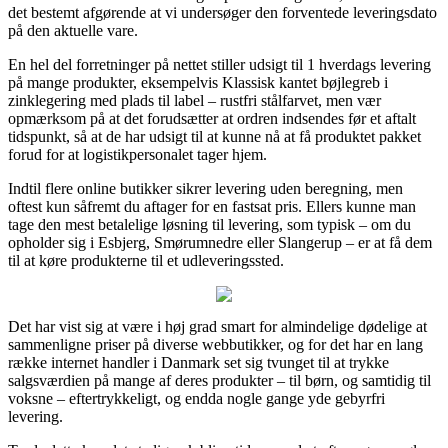
det bestemt afgørende at vi undersøger den forventede leveringsdato
på den aktuelle vare.
En hel del forretninger på nettet stiller udsigt til 1 hverdags levering
på mange produkter, eksempelvis Klassisk kantet bøjlegreb i
zinklegering med plads til label – rustfri stålfarvet, men vær
opmærksom på at det forudsætter at ordren indsendes før et aftalt
tidspunkt, så at de har udsigt til at kunne nå at få produktet pakket
forud for at logistikpersonalet tager hjem.
Indtil flere online butikker sikrer levering uden beregning, men
oftest kun såfremt du aftager for en fastsat pris. Ellers kunne man
tage den mest betalelige løsning til levering, som typisk – om du
opholder sig i Esbjerg, Smørumnedre eller Slangerup – er at få dem
til at køre produkterne til et udleveringssted.
Det har vist sig at være i høj grad smart for almindelige dødelige at
sammenligne priser på diverse webbutikker, og for det har en lang
række internet handler i Danmark set sig tvunget til at trykke
salgsværdien på mange af deres produkter – til børn, og samtidig til
voksne – eftertrykkeligt, og endda nogle gange yde gebyrfri
levering.