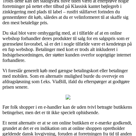
Trods dette kan det stadigvæk blive tiden værd at efterprøve nogle
forretninger på nettet efter tilbud på Klassisk kantet bøjlegreb i
zinklegering med plads til label – rustfri stålfarvet forinden du
gennemfører dit køb, således at du er velinformeret til at skaffe sig
den mest betalelige pris.
Du skal blot være omhyggelig med, at i tilfælde af at en online
webshop forhandler deres produkter til salg for en salgspris som er
grænseløst favorabel, så er det i nogle tilfælde være et kendetegn på
en fup webshop. Betalinger med kort er trods alt inkluderet i
Indsigelsesordningen, der støtter kunden overfor uoprigtige internet
forhandlere.
Vi foreslår generelt køb med gængse betalingskort eller betalinger
med mobilen. Som en alternativ mulighed burde du overveje en
afdragsløsning som f.eks. ViaBill, ifald du efterspørger at godtgøre
prisen senere.
Før folk shopper i en e-handler kan de uden tvivl betragte butikkens
betingelser, men det er tit ikke specielt ophidsende.
Et nemt alternativ er at se om online butikken er e-mærke godkendt,
grundet at det er en indikation om at online shoppen opretholder
gældende dansk lovgivning, foruden at forretningen fra tid til anden