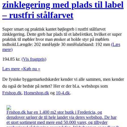
zinklegering med plads til label
– rustfri stålfarvet
Super smart og praktisk kantet bøjlegreb i rustfri stålfarvet
zinklegering. Dette greb har plads til et label/etiket, hvilket er super
praktisk til møbler hvor man ønsker at holde styr på møblets
indhold.Længde: 202 mmHøjde 30 mmHulafstand: 192 mm
(Læs
mere)
194.85
kr.
(Vis fragtpris)
Læs mere »
Køb nu »
De fysiske byggemarkedskæder kender vi alle sammen, men kender
du også de bedste på nettet? Her er der bl.a. webshops som
Frishop.dk
,
Homeshop.dk
og
10-4.dk
.
Frishop.dk har en 1.400 m2 stor butik i Fredericia, og
derudover sælger de til hele landet via deres webshop. De har
et stort sortiment med mere end 50.000 varer, og tilbyder