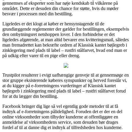
gennemses af eksperter som har nøje kendskab til vilkårene på
området. Dette er desuden din chance for støtte, hvis du møder
besvær i processen med din bestilling.
Ligeledes er det klogt at køber er hensynstagende til de
grundlæggende reglementer der gælder for bestillingen, eksempelvis
den ombytningsret netshoppen lover. I den forbindelse er det
ligeledes afgørende, at man altid bevarer ens kvitteringsmail, således
man fremadrettet kan bekræfte ordren af Klassisk kantet bøjlegreb i
zinklegering med plads til label – rustfri stålfarvet, hvad end man er
på udkig efter varer til en pige eller dreng.
Trustpilot resulterer i evigt uafhængige genveje til at gennemsøge en
stor gruppe eksisterende køberes synspunkter og herved foreslår vi,
at du kigger på e-forretningens vurderinger af Klassisk kantet
bøjlegreb i zinklegering med plads til label – rustfri stålfarvet forud
for at du lægger din bestilling.
Facebook bringer dig lige så vel egentlig gode metoder til at få
indtryk af e-forretningens pålidelighed. Foruden det er der en del
online virksomheder som tilbyder kunderne at offentliggøre en
anmeldelse af virksomhedens service, som desuden bør drages
fordel af til at danne dig et indtryk af tilfredsheden hos kunderne.