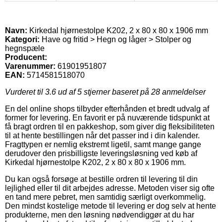
Navn:
Kirkedal hjørnestolpe K202, 2 x 80 x 80 x 1906 mm
Kategori:
Have og fritid > Hegn og låger > Stolper og
hegnspæle
Producent:
Varenummer:
61901951807
EAN:
5714581518070
Vurderet til
3.6
ud af 5 stjerner baseret på
28
anmeldelser
En del online shops tilbyder efterhånden et bredt udvalg af
former for levering. En favorit er på nuværende tidspunkt at
få bragt ordren til en pakkeshop, som giver dig fleksibiliteten
til at hente bestillingen når det passer ind i din kalender.
Fragttypen er nemlig ekstremt ligetil, samt mange gange
derudover den prisbilligste leveringsløsning ved køb af
Kirkedal hjørnestolpe K202, 2 x 80 x 80 x 1906 mm.
Du kan også forsøge at bestille ordren til levering til din
lejlighed eller til dit arbejdes adresse. Metoden viser sig ofte
en tand mere pebret, men samtidig særligt overkommelig.
Den mindst kostelige metode til levering er dog selv at hente
produkterne, men den løsning nødvendiggør at du har