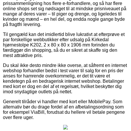
prissammenligning hos flere e-forhandlere, og så har flere
online shops set sig nødsaget til at mindske prisniveauet på
mange af deres varer – til piger og drenge, og ligeledes til
kvinder og mænd – en hel del, og endda nogle gange byde
på fragtfri levering.
Til gengæld kan det imidlertid blive lukrativt at efterprøve et
par forskellige webbutikker efter udsalg på Kirkedal
hjørnestolpe K202, 2 x 80 x 80 x 1906 mm forinden du
færdiggør din shopping, så du er sikret at skaffe sig den
mest attraktive pris.
Du skal ikke desto mindre ikke overse, at såfremt en internet
webshop forhandler bedst i test varer til salg for en pris der
anses for hamrende overkommelig, er det tit være et
kendetegn på en bedragerisk internet webshop. Betalinger
med kort er dog en del af et regelsæt, hvilket beskytter dig
imod snydagtige outlets på nettet.
Generelt tilråder vi handler med kort eller MobilePay. Som
alternativ bør du drage fordel af en afbetalingsordning som
for eksempel ViaBill, forudsat du hellere vil betale pengene
over flere uger.