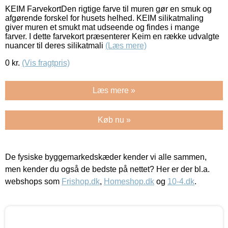
KEIM FarvekortDen rigtige farve til muren gør en smuk og
afgørende forskel for husets helhed. KEIM silikatmaling
giver muren et smukt mat udseende og findes i mange
farver. I dette farvekort præsenterer Keim en række udvalgte
nuancer til deres silikatmali
(Læs mere)
0
kr.
(Vis fragtpris)
Læs mere »
Køb nu »
De fysiske byggemarkedskæder kender vi alle sammen,
men kender du også de bedste på nettet? Her er der bl.a.
webshops som
Frishop.dk
,
Homeshop.dk
og
10-4.dk
.