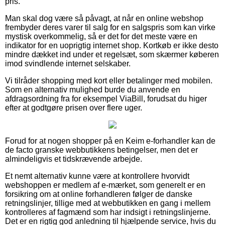
pris.
Man skal dog være så påvagt, at når en online webshop
frembyder deres varer til salg for en salgspris som kan virke
mystisk overkommelig, så er det for det meste være en
indikator for en uoprigtig internet shop. Kortkøb er ikke desto
mindre dækket ind under et regelsæt, som skærmer køberen
imod svindlende internet selskaber.
Vi tilråder shopping med kort eller betalinger med mobilen.
Som en alternativ mulighed burde du anvende en
afdragsordning fra for eksempel ViaBill, forudsat du higer
efter at godtgøre prisen over flere uger.
Forud for at nogen shopper på en Keim e-forhandler kan de
de facto granske webbutikkens betingelser, men det er
almindeligvis et tidskrævende arbejde.
Et nemt alternativ kunne være at kontrollere hvorvidt
webshoppen er medlem af e-mærket, som generelt er en
forsikring om at online forhandleren følger de danske
retningslinjer, tillige med at webbutikken en gang i mellem
kontrolleres af fagmænd som har indsigt i retningslinjerne.
Det er en rigtig god anledning til hjælpende service, hvis du