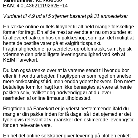
Varenummer:
KEI-999000
EAN:
4.0143621119262E+14
Vurderet til
4.9
ud af 5 stjerner baseret på
31
anmeldelser
En række online outlets tilbyder til alt held mange forskellige
former for fragt. En af de mest anvendte er nu om stunder at
få afleveret pakken hos en pakkeshop, som gør det muligt at
hente de bestilte varer på et valgfrit tidspunkt.
Fragtmuligheden er jo særdeles uproblematisk, samt typisk
ydermere den prisbilligste leveringsmulighed ved køb af
KEIM Farvekort.
Du kan også tænke over at få varerne sendt til hvor du bor
eller til hvor du arbejder. Fragttypen er som regel en anelse
mere omkostningsfuld, men endda yderst bekvem. Den mest
betalelige form for fragt kan ikke benægtes at være at hente
pakken selv, hvilket dog nødvendiggør at du lever i
nærheden af online firmaets tilholdssted.
Fragttiden på Farvekort er jo yderst bestemmende ifald du
mangler din pakke inden for få dage, så i det øjemed er det
tydeligvis relevant at vi gransker den estimerede leveringstid
for den relevante vare.
En hel del online selskaber giver levering på blot en enkelt