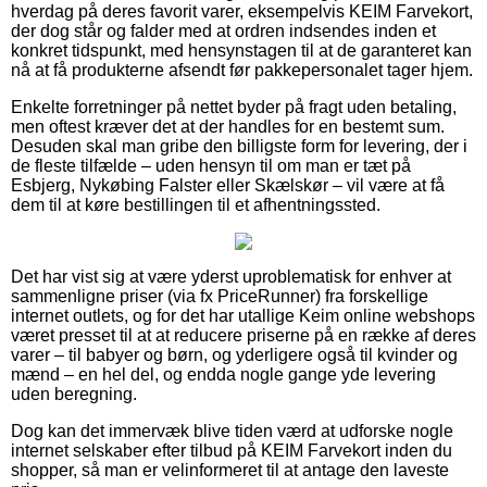
hverdag på deres favorit varer, eksempelvis KEIM Farvekort,
der dog står og falder med at ordren indsendes inden et
konkret tidspunkt, med hensynstagen til at de garanteret kan
nå at få produkterne afsendt før pakkepersonalet tager hjem.
Enkelte forretninger på nettet byder på fragt uden betaling,
men oftest kræver det at der handles for en bestemt sum.
Desuden skal man gribe den billigste form for levering, der i
de fleste tilfælde – uden hensyn til om man er tæt på
Esbjerg, Nykøbing Falster eller Skælskør – vil være at få
dem til at køre bestillingen til et afhentningssted.
Det har vist sig at være yderst uproblematisk for enhver at
sammenligne priser (via fx PriceRunner) fra forskellige
internet outlets, og for det har utallige Keim online webshops
været presset til at at reducere priserne på en række af deres
varer – til babyer og børn, og yderligere også til kvinder og
mænd – en hel del, og endda nogle gange yde levering
uden beregning.
Dog kan det immervæk blive tiden værd at udforske nogle
internet selskaber efter tilbud på KEIM Farvekort inden du
shopper, så man er velinformeret til at antage den laveste