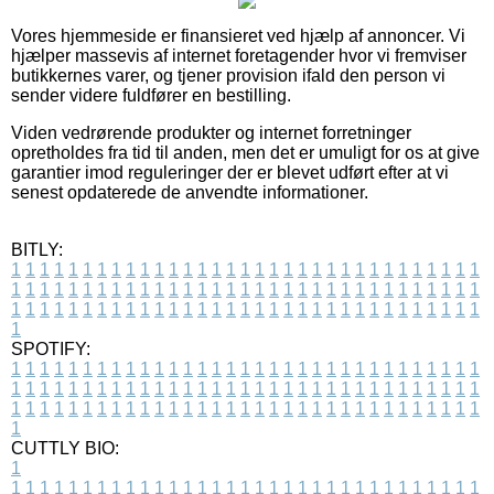
Vores hjemmeside er finansieret ved hjælp af annoncer. Vi
hjælper massevis af internet foretagender hvor vi fremviser
butikkernes varer, og tjener provision ifald den person vi
sender videre fuldfører en bestilling.
Viden vedrørende produkter og internet forretninger
opretholdes fra tid til anden, men det er umuligt for os at give
garantier imod reguleringer der er blevet udført efter at vi
senest opdaterede de anvendte informationer.
BITLY:
1
1
1
1
1
1
1
1
1
1
1
1
1
1
1
1
1
1
1
1
1
1
1
1
1
1
1
1
1
1
1
1
1
1
1
1
1
1
1
1
1
1
1
1
1
1
1
1
1
1
1
1
1
1
1
1
1
1
1
1
1
1
1
1
1
1
1
1
1
1
1
1
1
1
1
1
1
1
1
1
1
1
1
1
1
1
1
1
1
1
1
1
1
1
1
1
1
1
1
1
SPOTIFY:
1
1
1
1
1
1
1
1
1
1
1
1
1
1
1
1
1
1
1
1
1
1
1
1
1
1
1
1
1
1
1
1
1
1
1
1
1
1
1
1
1
1
1
1
1
1
1
1
1
1
1
1
1
1
1
1
1
1
1
1
1
1
1
1
1
1
1
1
1
1
1
1
1
1
1
1
1
1
1
1
1
1
1
1
1
1
1
1
1
1
1
1
1
1
1
1
1
1
1
1
CUTTLY BIO:
1
1
1
1
1
1
1
1
1
1
1
1
1
1
1
1
1
1
1
1
1
1
1
1
1
1
1
1
1
1
1
1
1
1