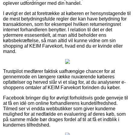
oplever udfordringer med din handel.
I øvrigt er det at foretrække at køberen er hensynstagende til
de mest betydningsfulde regler der kan have betydning for
transaktionen, som for eksempel hvilken returneringsret
internet forhandleren benytter. I relation til det er det
ydermere essesentielt, at man altid beholder ens
købsbekræftelse, så man altid vil kunne vidne om sin
shopping af KEIM Farvekort, hvad end du er kvinde eller
mand.
Trustpilot medfører faktisk uafhængige chancer for at
gennemrode en længere række nuværende køberes
opfattelser og herved slår vi et slag for, at du analyserer e-
shoppens omtaler af KEIM Farvekort forinden du køber.
Facebook bringer dig for øvrigt forholdsvis gode genveje til
at få en idé om online forhandlerens kundetilfredshed.
Tilmed ser vi endda webbutikker som giver kunderne
mulighed for at nedfælde en evaluering af deres køb, som
på samme måde bør drages fordel af til at få et indblik i
kundernes tilfredshed.