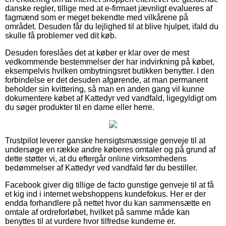
danske regler, tillige med at e-firmaet jævnligt evalueres af
fagmænd som er meget bekendte med vilkårene på
området. Desuden får du lejlighed til at blive hjulpet, ifald du
skulle få problemer ved dit køb.
Desuden foreslåes det at køber er klar over de mest
vedkommende bestemmelser der har indvirkning på købet,
eksempelvis hvilken ombytningsret butikken benytter. I den
forbindelse er det desuden afgørende, at man permanent
beholder sin kvittering, så man en anden gang vil kunne
dokumentere købet af Kattedyr ved vandfald, ligegyldigt om
du søger produkter til en dame eller herre.
Trustpilot leverer ganske hensigtsmæssige genveje til at
undersøge en række andre køberes omtaler og på grund af
dette støtter vi, at du eftergår online virksomhedens
bedømmelser af Kattedyr ved vandfald før du bestiller.
Facebook giver dig tillige de facto gunstige genveje til at få
et kig ind i internet webshoppens kundefokus. Her er der
endda forhandlere på nettet hvor du kan sammensætte en
omtale af ordreforløbet, hvilket på samme måde kan
benyttes til at vurdere hvor tilfredse kunderne er.