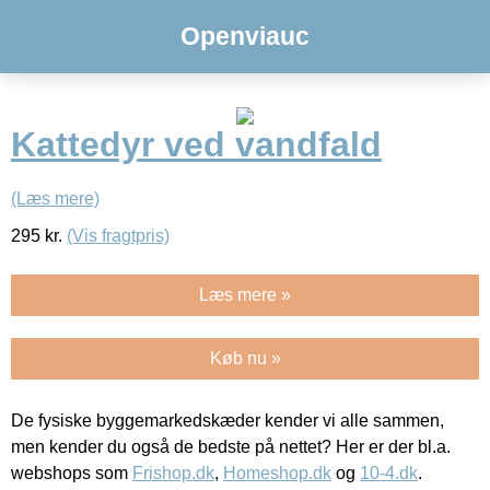
Openviauc
Kattedyr ved vandfald
(Læs mere)
295
kr.
(Vis fragtpris)
Læs mere »
Køb nu »
De fysiske byggemarkedskæder kender vi alle sammen,
men kender du også de bedste på nettet? Her er der bl.a.
webshops som
Frishop.dk
,
Homeshop.dk
og
10-4.dk
.