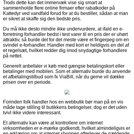
Trods dette kan det immervæk vise sig smart at
sammenholde flere online firmaer efter rabatkoder på
Kattedyr ved vandfald forud for at du bestiller, sådan at man
er sikret at skaffe sig den bedste pris.
Du må ikke desto mindre ikke undervurdere, at ifald en e-
forretning forhandler bedst i test varer til en pris der er uhørt
attraktiv, så burde det for det meste være et fingerpeg om en
svindel e-forhandler. Handler med kort er heldigvis en del af
et regelsæt, hvilket redder dig imod snydagtige forhandlere
på nettet.
Generelt anbefaler vi køb med gængse betalingskort eller
betalinger med mobilen. Som et alternativ burde du anvende
et afbetalingstilbud som fx ViaBill, når du gerne vil dække
prisen over en periode.
Forinden folk handler hos en webbutik bør man på en vis
måde tage stilling til butikkens betingelser, dog er det uden
tvivl ikke videre interessant.
Et alternativ kan være at kontrollere om internet
virksomheden er e-mærke godkendt, hvilket almindeligvis er
en erklæring om at internet shoppen efterlever de gældende