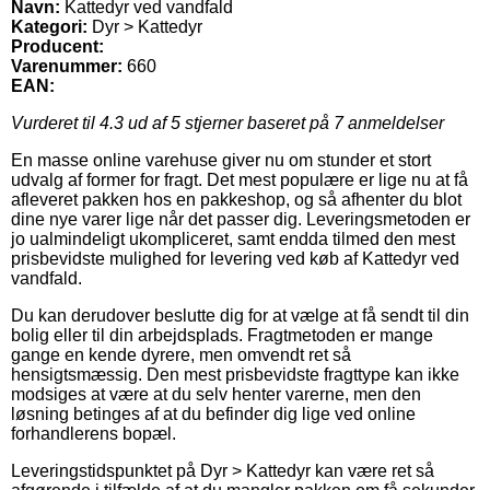
Navn:
Kattedyr ved vandfald
Kategori:
Dyr > Kattedyr
Producent:
Varenummer:
660
EAN:
Vurderet til
4.3
ud af 5 stjerner baseret på
7
anmeldelser
En masse online varehuse giver nu om stunder et stort
udvalg af former for fragt. Det mest populære er lige nu at få
afleveret pakken hos en pakkeshop, og så afhenter du blot
dine nye varer lige når det passer dig. Leveringsmetoden er
jo ualmindeligt ukompliceret, samt endda tilmed den mest
prisbevidste mulighed for levering ved køb af Kattedyr ved
vandfald.
Du kan derudover beslutte dig for at vælge at få sendt til din
bolig eller til din arbejdsplads. Fragtmetoden er mange
gange en kende dyrere, men omvendt ret så
hensigtsmæssig. Den mest prisbevidste fragttype kan ikke
modsiges at være at du selv henter varerne, men den
løsning betinges af at du befinder dig lige ved online
forhandlerens bopæl.
Leveringstidspunktet på Dyr > Kattedyr kan være ret så