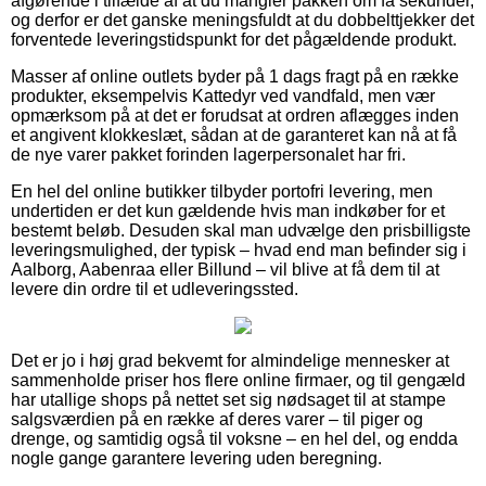
afgørende i tilfælde af at du mangler pakken om få sekunder,
og derfor er det ganske meningsfuldt at du dobbelttjekker det
forventede leveringstidspunkt for det pågældende produkt.
Masser af online outlets byder på 1 dags fragt på en række
produkter, eksempelvis Kattedyr ved vandfald, men vær
opmærksom på at det er forudsat at ordren aflægges inden
et angivent klokkeslæt, sådan at de garanteret kan nå at få
de nye varer pakket forinden lagerpersonalet har fri.
En hel del online butikker tilbyder portofri levering, men
undertiden er det kun gældende hvis man indkøber for et
bestemt beløb. Desuden skal man udvælge den prisbilligste
leveringsmulighed, der typisk – hvad end man befinder sig i
Aalborg, Aabenraa eller Billund – vil blive at få dem til at
levere din ordre til et udleveringssted.
Det er jo i høj grad bekvemt for almindelige mennesker at
sammenholde priser hos flere online firmaer, og til gengæld
har utallige shops på nettet set sig nødsaget til at stampe
salgsværdien på en række af deres varer – til piger og
drenge, og samtidig også til voksne – en hel del, og endda
nogle gange garantere levering uden beregning.