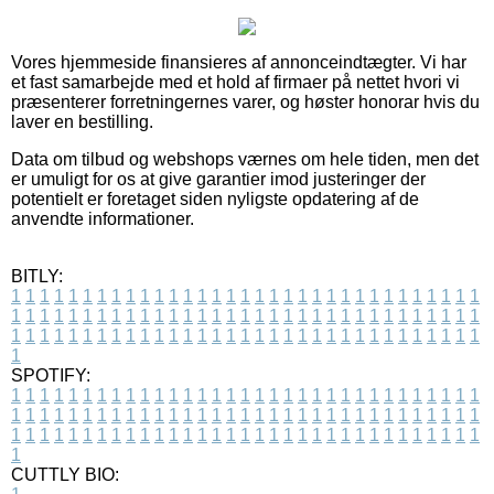
Vores hjemmeside finansieres af annonceindtægter. Vi har
et fast samarbejde med et hold af firmaer på nettet hvori vi
præsenterer forretningernes varer, og høster honorar hvis du
laver en bestilling.
Data om tilbud og webshops værnes om hele tiden, men det
er umuligt for os at give garantier imod justeringer der
potentielt er foretaget siden nyligste opdatering af de
anvendte informationer.
BITLY:
1
1
1
1
1
1
1
1
1
1
1
1
1
1
1
1
1
1
1
1
1
1
1
1
1
1
1
1
1
1
1
1
1
1
1
1
1
1
1
1
1
1
1
1
1
1
1
1
1
1
1
1
1
1
1
1
1
1
1
1
1
1
1
1
1
1
1
1
1
1
1
1
1
1
1
1
1
1
1
1
1
1
1
1
1
1
1
1
1
1
1
1
1
1
1
1
1
1
1
1
SPOTIFY:
1
1
1
1
1
1
1
1
1
1
1
1
1
1
1
1
1
1
1
1
1
1
1
1
1
1
1
1
1
1
1
1
1
1
1
1
1
1
1
1
1
1
1
1
1
1
1
1
1
1
1
1
1
1
1
1
1
1
1
1
1
1
1
1
1
1
1
1
1
1
1
1
1
1
1
1
1
1
1
1
1
1
1
1
1
1
1
1
1
1
1
1
1
1
1
1
1
1
1
1
CUTTLY BIO: