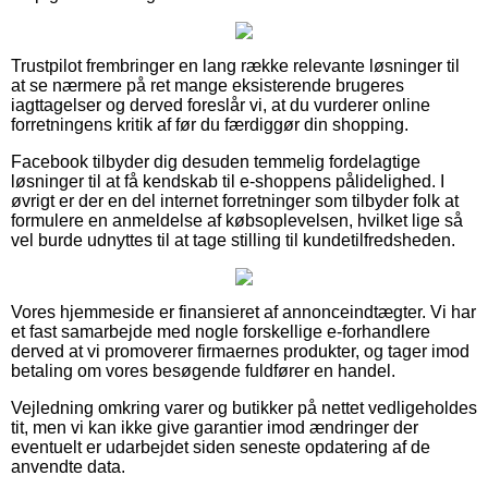
Trustpilot frembringer en lang række relevante løsninger til
at se nærmere på ret mange eksisterende brugeres
iagttagelser og derved foreslår vi, at du vurderer online
forretningens kritik af før du færdiggør din shopping.
Facebook tilbyder dig desuden temmelig fordelagtige
løsninger til at få kendskab til e-shoppens pålidelighed. I
øvrigt er der en del internet forretninger som tilbyder folk at
formulere en anmeldelse af købsoplevelsen, hvilket lige så
vel burde udnyttes til at tage stilling til kundetilfredsheden.
Vores hjemmeside er finansieret af annonceindtægter. Vi har
et fast samarbejde med nogle forskellige e-forhandlere
derved at vi promoverer firmaernes produkter, og tager imod
betaling om vores besøgende fuldfører en handel.
Vejledning omkring varer og butikker på nettet vedligeholdes
tit, men vi kan ikke give garantier imod ændringer der
eventuelt er udarbejdet siden seneste opdatering af de
anvendte data.