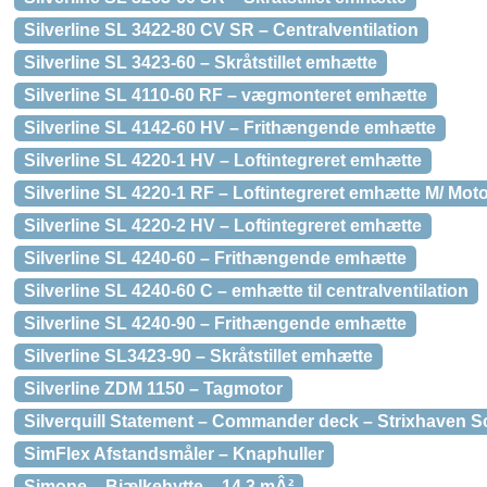
Silverline SL 3422-80 CV SR – Centralventilation
Silverline SL 3423-60 – Skråtstillet emhætte
Silverline SL 4110-60 RF – vægmonteret emhætte
Silverline SL 4142-60 HV – Frithængende emhætte
Silverline SL 4220-1 HV – Loftintegreret emhætte
Silverline SL 4220-1 RF – Loftintegreret emhætte M/ 
Silverline SL 4220-2 HV – Loftintegreret emhætte
Silverline SL 4240-60 – Frithængende emhætte
Silverline SL 4240-60 C – emhætte til centralventilation
Silverline SL 4240-90 – Frithængende emhætte
Silverline SL3423-90 – Skråtstillet emhætte
Silverline ZDM 1150 – Tagmotor
Silverquill Statement – Commander deck – Strixhaven S
SimFlex Afstandsmåler – Knaphuller
Simone – Bjælkehytte – 14,3 mÂ²