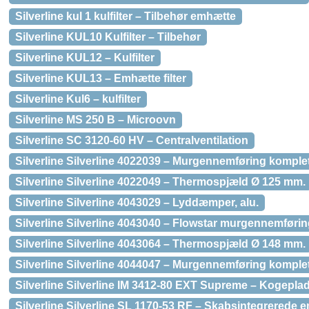
Silverline kul 1 kulfilter – Tilbehør emhætte
Silverline KUL10 Kulfilter – Tilbehør
Silverline KUL12 – Kulfilter
Silverline KUL13 – Emhætte filter
Silverline Kul6 – kulfilter
Silverline MS 250 B – Microovn
Silverline SC 3120-60 HV – Centralventilation
Silverline Silverline 4022039 – Murgennemføring komplet
Silverline Silverline 4022049 – Thermospjæld Ø 125 mm.
Silverline Silverline 4043029 – Lyddæmper, alu.
Silverline Silverline 4043040 – Flowstar murgennemføri
Silverline Silverline 4043064 – Thermospjæld Ø 148 mm.
Silverline Silverline 4044047 – Murgennemføring komplet
Silverline Silverline IM 3412-80 EXT Supreme – Kogepl
Silverline Silverline SL 1170-53 RF – Skabsintegrerede 