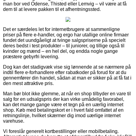
man bor ved Odense, Thisted eller Lemvig – vil være at få
dem til at levere pakken til et afhentningssted.
Det er særdeles let for internetbrugere at sammenligne
priser på flere e-handler, og ergo har utallige online firmaer
fundet det uundgåeligt at tvinge salgspriserne på specielt
deres bedst i test produkter – til juniorer, og tillige også til
kvinder og mænd – en hel del, og endda nogle gange
præstere gebyrfri levering.
Dog kan det stadigvæk vise sig lønnende at se nærmere på
indtil flere e-forhandlere efter rabatkoder på forud for at du
gennemfører din handel, sådan at man er sikker på at få fat i
den mest attraktive pris.
Man bør blot ikke glemme, at når en shop tilbyder en vare til
salg for en udsalgspris der kan virke umådelig favorabel,
kan det mange gange være et tegn på en uærlig internet
shop. Køb med betalingskort er i hvert fald omfattet af en
retningslinje, hvilket skærmer dig imod uærlige internet
varehuse.
Vi foreslår generelt kortbestillinger eller mobilbetaling.