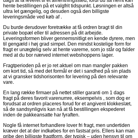
dags at få leveret til et afhentningssted, fordi du så nemt kan
hente bestillingen på et valgfrit tidspunkt. Løsningen er altså
ultra let gængelig, og desuden også den billigste
leveringsmåde ved køb af .
Du burde derudover foretrække at få ordren bragt til din
private bopæl eller til adressen på dit arbejde.
Leveringsformen bliver gennemsnitligt en kende dyrere, men
til gengæld i høj grad simpel. Den mindst kostelige form for
fragt er unægtelig selv at hente varerne, som jo står og falder
med at du bor nærved internet webshoppens lager.
Fragtperioden på er jo ret aktuel om man mangler pakken
om kort tid, så med det formål er det i sandhed på sin plads
at vi gransker tidshorisonten for levering på den relevante
vare.
En lang række firmaer på nettet stiller garanti om 1 dags
fragt på deres favorit varenumre, eksempelvis , som dog er
forudsat at ordren placeres forud for et angivent klokkeslæt,
så de sandsynligvis kan nå at få bestillingen ekspederet
inden de pakkeansatte har fyraften.
Nogle få internet forhandlere lover fri fragt, men undertiden
kræver det at der indkøbes for en fastsat pris. Ellers kan man
gribe den billigste fragtform, der typisk – uden hensyn til om