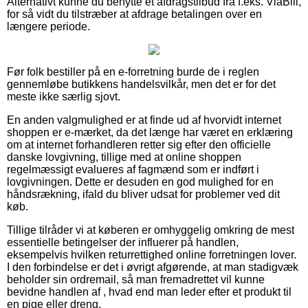
Alternativt kunne du benytte et afdragstilbud fra f.eks. ViaBill,
for så vidt du tilstræber at afdrage betalingen over en
længere periode.
Før folk bestiller på en e-forretning burde de i reglen
gennemløbe butikkens handelsvilkår, men det er for det
meste ikke særlig sjovt.
En anden valgmulighed er at finde ud af hvorvidt internet
shoppen er e-mærket, da det længe har været en erklæring
om at internet forhandleren retter sig efter den officielle
danske lovgivning, tillige med at online shoppen
regelmæssigt evalueres af fagmænd som er indført i
lovgivningen. Dette er desuden en god mulighed for en
håndsrækning, ifald du bliver udsat for problemer ved dit
køb.
Tillige tilråder vi at køberen er omhyggelig omkring de mest
essentielle betingelser der influerer på handlen,
eksempelvis hvilken returrettighed online forretningen lover.
I den forbindelse er det i øvrigt afgørende, at man stadigvæk
beholder sin ordremail, så man fremadrettet vil kunne
bevidne handlen af , hvad end man leder efter et produkt til
en pige eller dreng.