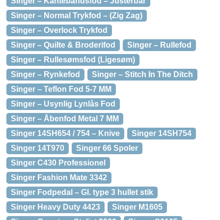
Singer – Kantebåndsfod – Justerbar
Singer – Normal Trykfod – (Zig Zag)
Singer – Overlock Trykfod
Singer – Quilte & Broderifod
Singer – Rullefod
Singer – Rullesømsfod (Ligesøm)
Singer – Rynkefod
Singer – Stitch In The Ditch
Singer – Teflon Fod 5-7 MM
Singer – Usynlig Lynlås Fod
Singer – Åbenfod Metal 7 MM
Singer 14SH654 / 754 – Knive
Singer 14SH754
Singer 14T970
Singer 66 Spoler
Singer C430 Professionel
Singer Fashion Mate 3342
Singer Fodpedal – Gl. type 3 hullet stik
Singer Heavy Duty 4423
Singer M1605