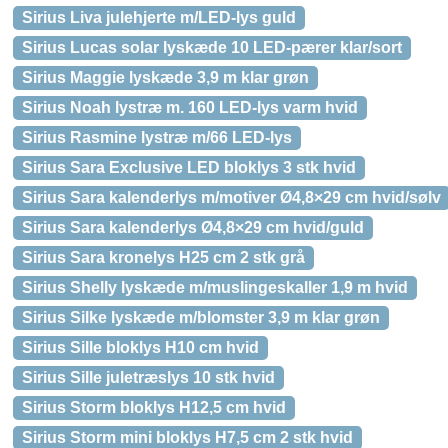
Sirius Liva julehjerte m/LED-lys guld
Sirius Lucas solar lyskæde 10 LED-pærer klar/sort
Sirius Maggie lyskæde 3,9 m klar grøn
Sirius Noah lystræ m. 160 LED-lys varm hvid
Sirius Rasmine lystræ m/66 LED-lys
Sirius Sara Exclusive LED bloklys 3 stk hvid
Sirius Sara kalenderlys m/motiver Ø4,8×29 cm hvid/sølv
Sirius Sara kalenderlys Ø4,8×29 cm hvid/guld
Sirius Sara kronelys H25 cm 2 stk grå
Sirius Shelly lyskæde m/muslingeskaller 1,9 m hvid
Sirius Silke lyskæde m/blomster 3,9 m klar grøn
Sirius Sille bloklys H10 cm hvid
Sirius Sille juletræslys 10 stk hvid
Sirius Storm bloklys H12,5 cm hvid
Sirius Storm mini bloklys H7,5 cm 2 stk hvid