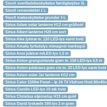
SiooX overfladebeskyttelse færdigbejdse 3L
SiooX rensemiddel 1 L
SiooX træbeskyttelse grunder 3 L
Sirius Adam solar lanterne H12 cm grå/hvid
Sirius Albert lanterne H20 cm sort
Sirius Alex lystræ m. 120 LED-lys varm hvid
Sirius Amalia fyrfadslys m/magnet mørkegrå
Sirius Anni juletræ m/LED-lys 1,5 m
Sirius Anton granguirlande grøn m. 150 LED-lys 4,5 m
Sirius Anton julekrans grøn cm m. 30 LED-lys varm hvi
Sirius Aston solar Jar lanterne H12 cm
Sirius Calor 1500w Panel – Ip 24 Til Vådrum Hvid 80x40
Sirius Carolin LED-lys 10 stk hvid
Sirius Christina stjernetop H15 cm guld
Sirius David lyskæde 160-lys 2 m grøn