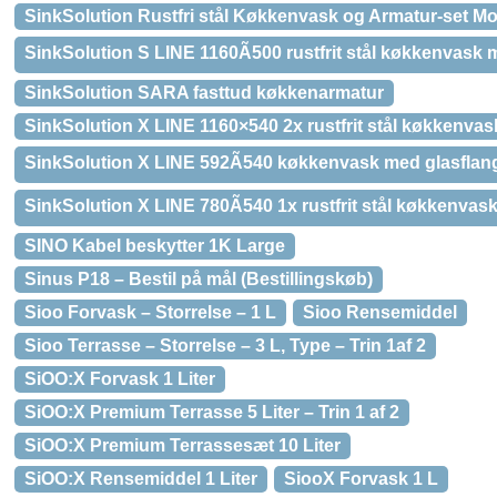
SinkSolution Rustfri stål Køkkenvask og Armatur-set M
SinkSolution S LINE 1160Ã500 rustfrit stål køkkenvask 
SinkSolution SARA fasttud køkkenarmatur
SinkSolution X LINE 1160×540 2x rustfrit stål køkkenva
SinkSolution X LINE 592Ã540 køkkenvask med glasflange 
SinkSolution X LINE 780Ã540 1x rustfrit stål køkkenva
SINO Kabel beskytter 1K Large
Sinus P18 – Bestil på mål (Bestillingskøb)
Sioo Forvask – Storrelse – 1 L
Sioo Rensemiddel
Sioo Terrasse – Storrelse – 3 L, Type – Trin 1af 2
SiOO:X Forvask 1 Liter
SiOO:X Premium Terrasse 5 Liter – Trin 1 af 2
SiOO:X Premium Terrassesæt 10 Liter
SiOO:X Rensemiddel 1 Liter
SiooX Forvask 1 L