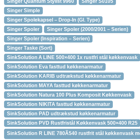
Singer Quantum Stylist 9960
Singer S0105
Singer Simple
Singer Spolekapsel – Drop-In (Gl. Type)
Singer Spoler
Singer Spoler (2000/2001 – Serien)
Singer Spoler (Inspiration – Serien)
Singer Taske (Sort)
SinkSolution A LINE 500×400 1x rustfri stål køkkenvask
SinkSolution Eva fasttud køkkenarmatur
SinkSolution KARIB udtrækstud køkkenarmatur
SinkSolution MAYA fasttud køkkenarmatur
SinkSolution Natura 100 Plus Komposit Køkkenvask
SinkSolution NIKITA fasttud køkkenarmatur
SinkSolution PAD udtrækstud køkkenarmatur
SinkSolution PVD Rustfristål Køkkenvask 500×400 R25
SinkSolution R LINE 780Ã540 rustfrit stål køkkenvask 