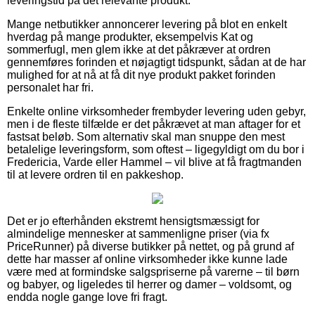
leveringstid på det relevante produkt.
Mange netbutikker annoncerer levering på blot en enkelt
hverdag på mange produkter, eksempelvis Kat og
sommerfugl, men glem ikke at det påkræver at ordren
gennemføres forinden et nøjagtigt tidspunkt, sådan at de har
mulighed for at nå at få dit nye produkt pakket forinden
personalet har fri.
Enkelte online virksomheder frembyder levering uden gebyr,
men i de fleste tilfælde er det påkrævet at man aftager for et
fastsat beløb. Som alternativ skal man snuppe den mest
betalelige leveringsform, som oftest – ligegyldigt om du bor i
Fredericia, Varde eller Hammel – vil blive at få fragtmanden
til at levere ordren til en pakkeshop.
Det er jo efterhånden ekstremt hensigtsmæssigt for
almindelige mennesker at sammenligne priser (via fx
PriceRunner) på diverse butikker på nettet, og på grund af
dette har masser af online virksomheder ikke kunne lade
være med at formindske salgspriserne på varerne – til børn
og babyer, og ligeledes til herrer og damer – voldsomt, og
endda nogle gange love fri fragt.