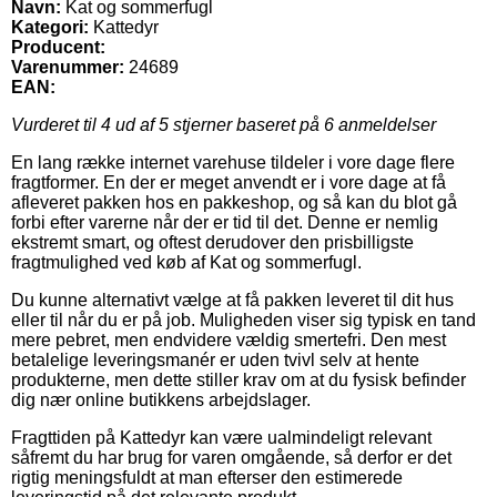
Navn:
Kat og sommerfugl
Kategori:
Kattedyr
Producent:
Varenummer:
24689
EAN:
Vurderet til
4
ud af 5 stjerner baseret på
6
anmeldelser
En lang række internet varehuse tildeler i vore dage flere
fragtformer. En der er meget anvendt er i vore dage at få
afleveret pakken hos en pakkeshop, og så kan du blot gå
forbi efter varerne når der er tid til det. Denne er nemlig
ekstremt smart, og oftest derudover den prisbilligste
fragtmulighed ved køb af Kat og sommerfugl.
Du kunne alternativt vælge at få pakken leveret til dit hus
eller til når du er på job. Muligheden viser sig typisk en tand
mere pebret, men endvidere vældig smertefri. Den mest
betalelige leveringsmanér er uden tvivl selv at hente
produkterne, men dette stiller krav om at du fysisk befinder
dig nær online butikkens arbejdslager.
Fragttiden på Kattedyr kan være ualmindeligt relevant
såfremt du har brug for varen omgående, så derfor er det
rigtig meningsfuldt at man efterser den estimerede