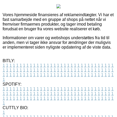
Vores hjemmeside finansieres af reklameindtægter. Vi har et
fast samarbejde med en gruppe af shops på nettet når vi
fremviser firmaernes produkter, og tager imod betaling
forudsat en bruger fra vores website realiserer et køb.
Informationer om varer og webshops understøttes fra tid til
anden, men vi tager ikke ansvar for ændringer der muligvis
er implementeret siden nyligste opdatering af de viste data.
BITLY:
1
1
1
1
1
1
1
1
1
1
1
1
1
1
1
1
1
1
1
1
1
1
1
1
1
1
1
1
1
1
1
1
1
1
1
1
1
1
1
1
1
1
1
1
1
1
1
1
1
1
1
1
1
1
1
1
1
1
1
1
1
1
1
1
1
1
1
1
1
1
1
1
1
1
1
1
1
1
1
1
1
1
1
1
1
1
1
1
1
1
1
1
1
1
1
1
1
1
1
1
SPOTIFY:
1
1
1
1
1
1
1
1
1
1
1
1
1
1
1
1
1
1
1
1
1
1
1
1
1
1
1
1
1
1
1
1
1
1
1
1
1
1
1
1
1
1
1
1
1
1
1
1
1
1
1
1
1
1
1
1
1
1
1
1
1
1
1
1
1
1
1
1
1
1
1
1
1
1
1
1
1
1
1
1
1
1
1
1
1
1
1
1
1
1
1
1
1
1
1
1
1
1
1
1
CUTTLY BIO:
1