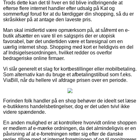
Trods dette kan det til hver en tid blive indbringende at
efterse flere internet handler efter udsalg på Kat og
sommerfugl forud for at du færdiggør din shopping, så du er
skråsikker på at antage den laveste pris.
Man skal imidlertid være opmærksom på, at såfremt en e-
butik afsætter en vare til en salgspris der er utopisk
favorabel, bør det undertiden være et faresignal om en
uærlig internet shop. Shopping med kort er heldigvis en del
af Indsigelsesordningen, hvilket redder os overfor
bedrageriske online firmaer.
Vi slår generelt et slag for kortbestillinger eller mobilbetaling.
Som alternativ kan du bruge et afbetalingstilbud som f.eks.
ViaBill, når du hellere vil afdrage prisen over en periode.
Forinden folk handler på en shop behøver de ideelt set læse
e-butikkens handelsbetingelser, dog er det uden tvivl ikke
videre spændende.
En anden mulighed er at kontrollere hvorvidt online shoppen
er medlem af e-mærke ordningen, da det almindeligvis er en
påvisning af at e-forretningen retter sig efter de danske
regler, tillige med at internet forretningen af og til monitoreres