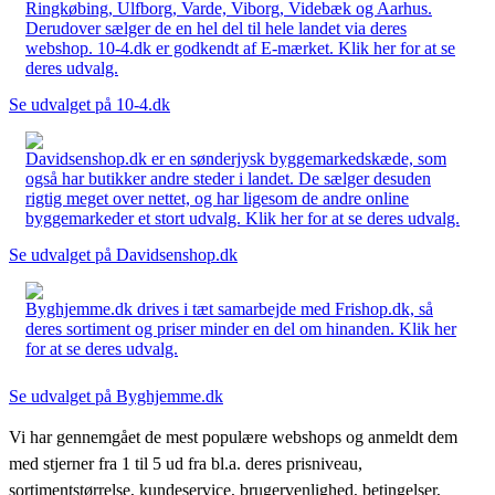
Ringkøbing, Ulfborg, Varde, Viborg, Videbæk og Aarhus.
Derudover sælger de en hel del til hele landet via deres
webshop. 10-4.dk er godkendt af E-mærket. Klik her for at se
deres udvalg.
Se udvalget på 10-4.dk
Davidsenshop.dk er en sønderjysk byggemarkedskæde, som
også har butikker andre steder i landet. De sælger desuden
rigtig meget over nettet, og har ligesom de andre online
byggemarkeder et stort udvalg. Klik her for at se deres udvalg.
Se udvalget på Davidsenshop.dk
Byghjemme.dk drives i tæt samarbejde med Frishop.dk, så
deres sortiment og priser minder en del om hinanden. Klik her
for at se deres udvalg.
Se udvalget på Byghjemme.dk
Vi har gennemgået de mest populære webshops og anmeldt dem
med stjerner fra 1 til 5 ud fra bl.a. deres prisniveau,
sortimentstørrelse, kundeservice, brugervenlighed, betingelser,