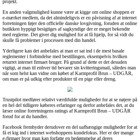
projekt.
En anden valgmulighed kunne være at kigge om online shoppen er
e-mærket medlem, da det almindeligvis er en påvisning af at internet
forretningen føjer den officielle danske lovgivning, foruden at online
butikken hyppigt besigtiges af sagkyndige der er meget bekendte
med reglerne. Det giver dig mulighed for at få hjælp, for så vidt du
skulle få problemer i processen med din handel.
Yderligere kan det anbefales at man er sat ind i de mest basale
reglementer i forbindelse med bestillingen, eksempelvis hvilken
returret internet firmaet bruger. På grund af dette er det desuden
vigtigt, at man til enhver tid bevarer sin kvitteringsmail, således man
når som helst kan vidne om købet af Karmprofil Brun – UDGÅR,
om man er på udkig efter produkter til en pige eller dreng.
Trustpilot medfører relativt værdifulde muligheder for at se nøjere på
en hel del tidligere køberes erfaringer og derfor anbefales det, at du
læser online forretningens ratings af Karmprofil Brun – UDGÅR
forud for at du handler.
Facebook frembyder derudover en del uafhængige muligheder for at
få et kig ind i internet webshoppens kundefokus. Her er der mange
e-firmaer hvor man kan forfatte en bedømmelse af deres