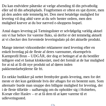
Du kan endvidere påtænke at vælge afsending til din privatbolig
eller ud til din arbejdsplads. Fragtformen er oftest en sjat dyrere, men
på den anden side temmelig let. Den mest betalelige mulighed for
levering vil dog altid være at du selv henter ordren, men den
mulighed kræver at du bor nærved e-shoppens bopæl.
Antal dages levering på Tætningslister er selvfølgelig vældig aktuel
om vi har behov for varerne fluks, så derfor er det temmelig aktuelt
at vi checker den forventede leveringsdato på det aktuelle produkt.
Mange internet virksomheder reklamerer med levering efter en
enkelt hverdag på de fleste af deres varenumre, eksempelvis
Karmprofil Brun – UDGÅR, der dog er betinget af at du bestiller
tidligere end et fastsat klokkeslæt, med det formål at de har mulighed
for at nå at få dit nye produkt ud af døren inden
pakkemedarbejderne får fri.
En række butikker på nettet frembyder gratis levering, men for det
meste er det kun gældende hvis der aftages for en bestemt sum. Som
alternativ burde man snuppe den billigste mulighed for levering, der
i de fleste tilfælde – uafhængig om du opholder sig i Holstebro,
Korsør eller Haslev – er at få dem til at køre varerne til et
udleveringssted.