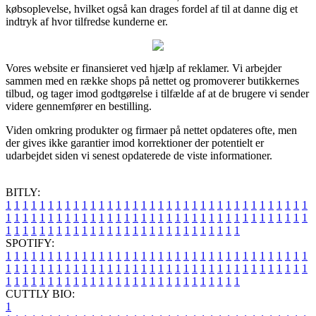
købsoplevelse, hvilket også kan drages fordel af til at danne dig et
indtryk af hvor tilfredse kunderne er.
Vores website er finansieret ved hjælp af reklamer. Vi arbejder
sammen med en række shops på nettet og promoverer butikkernes
tilbud, og tager imod godtgørelse i tilfælde af at de brugere vi sender
videre gennemfører en bestilling.
Viden omkring produkter og firmaer på nettet opdateres ofte, men
der gives ikke garantier imod korrektioner der potentielt er
udarbejdet siden vi senest opdaterede de viste informationer.
BITLY:
1
1
1
1
1
1
1
1
1
1
1
1
1
1
1
1
1
1
1
1
1
1
1
1
1
1
1
1
1
1
1
1
1
1
1
1
1
1
1
1
1
1
1
1
1
1
1
1
1
1
1
1
1
1
1
1
1
1
1
1
1
1
1
1
1
1
1
1
1
1
1
1
1
1
1
1
1
1
1
1
1
1
1
1
1
1
1
1
1
1
1
1
1
1
1
1
1
1
1
1
SPOTIFY:
1
1
1
1
1
1
1
1
1
1
1
1
1
1
1
1
1
1
1
1
1
1
1
1
1
1
1
1
1
1
1
1
1
1
1
1
1
1
1
1
1
1
1
1
1
1
1
1
1
1
1
1
1
1
1
1
1
1
1
1
1
1
1
1
1
1
1
1
1
1
1
1
1
1
1
1
1
1
1
1
1
1
1
1
1
1
1
1
1
1
1
1
1
1
1
1
1
1
1
1
CUTTLY BIO:
1