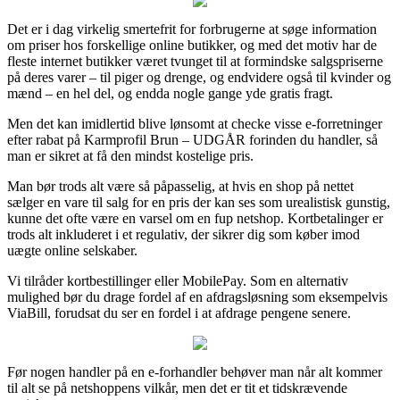
Det er i dag virkelig smertefrit for forbrugerne at søge information
om priser hos forskellige online butikker, og med det motiv har de
fleste internet butikker været tvunget til at formindske salgspriserne
på deres varer – til piger og drenge, og endvidere også til kvinder og
mænd – en hel del, og endda nogle gange yde gratis fragt.
Men det kan imidlertid blive lønsomt at checke visse e-forretninger
efter rabat på Karmprofil Brun – UDGÅR forinden du handler, så
man er sikret at få den mindst kostelige pris.
Man bør trods alt være så påpasselig, at hvis en shop på nettet
sælger en vare til salg for en pris der kan ses som urealistisk gunstig,
kunne det ofte være en varsel om en fup netshop. Kortbetalinger er
trods alt inkluderet i et regulativ, der sikrer dig som køber imod
uægte online selskaber.
Vi tilråder kortbestillinger eller MobilePay. Som en alternativ
mulighed bør du drage fordel af en afdragsløsning som eksempelvis
ViaBill, forudsat du ser en fordel i at afdrage pengene senere.
Før nogen handler på en e-forhandler behøver man når alt kommer
til alt se på netshoppens vilkår, men det er tit et tidskrævende