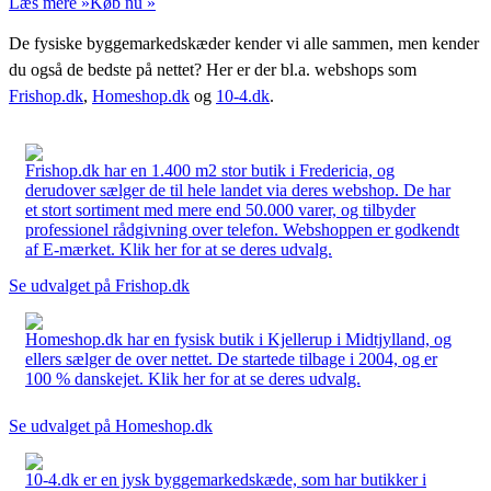
Læs mere »
Køb nu »
De fysiske byggemarkedskæder kender vi alle sammen, men kender
du også de bedste på nettet? Her er der bl.a. webshops som
Frishop.dk
,
Homeshop.dk
og
10-4.dk
.
Frishop.dk har en 1.400 m2 stor butik i Fredericia, og
derudover sælger de til hele landet via deres webshop. De har
et stort sortiment med mere end 50.000 varer, og tilbyder
professionel rådgivning over telefon. Webshoppen er godkendt
af E-mærket. Klik her for at se deres udvalg.
Se udvalget på Frishop.dk
Homeshop.dk har en fysisk butik i Kjellerup i Midtjylland, og
ellers sælger de over nettet. De startede tilbage i 2004, og er
100 % danskejet. Klik her for at se deres udvalg.
Se udvalget på Homeshop.dk
10-4.dk er en jysk byggemarkedskæde, som har butikker i