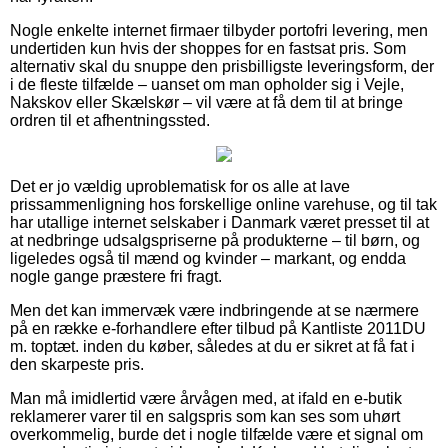
Nogle enkelte internet firmaer tilbyder portofri levering, men
undertiden kun hvis der shoppes for en fastsat pris. Som
alternativ skal du snuppe den prisbilligste leveringsform, der
i de fleste tilfælde – uanset om man opholder sig i Vejle,
Nakskov eller Skælskør – vil være at få dem til at bringe
ordren til et afhentningssted.
Det er jo vældig uproblematisk for os alle at lave
prissammenligning hos forskellige online varehuse, og til tak
har utallige internet selskaber i Danmark været presset til at
at nedbringe udsalgspriserne på produkterne – til børn, og
ligeledes også til mænd og kvinder – markant, og endda
nogle gange præstere fri fragt.
Men det kan immervæk være indbringende at se nærmere
på en række e-forhandlere efter tilbud på Kantliste 2011DU
m. toptæt. inden du køber, således at du er sikret at få fat i
den skarpeste pris.
Man må imidlertid være årvågen med, at ifald en e-butik
reklamerer varer til en salgspris som kan ses som uhørt
overkommelig, burde det i nogle tilfælde være et signal om