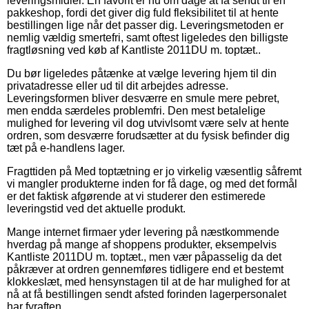
leveringsmidler. En favorit er nu om dage at få sendt til en
pakkeshop, fordi det giver dig fuld fleksibilitet til at hente
bestillingen lige når det passer dig. Leveringsmetoden er
nemlig vældig smertefri, samt oftest ligeledes den billigste
fragtløsning ved køb af Kantliste 2011DU m. toptæt..
Du bør ligeledes påtænke at vælge levering hjem til din
privatadresse eller ud til dit arbejdes adresse.
Leveringsformen bliver desværre en smule mere pebret,
men endda særdeles problemfri. Den mest betalelige
mulighed for levering vil dog utvivlsomt være selv at hente
ordren, som desværre forudsætter at du fysisk befinder dig
tæt på e-handlens lager.
Fragttiden på Med toptætning er jo virkelig væsentlig såfremt
vi mangler produkterne inden for få dage, og med det formål
er det faktisk afgørende at vi studerer den estimerede
leveringstid ved det aktuelle produkt.
Mange internet firmaer yder levering på næstkommende
hverdag på mange af shoppens produkter, eksempelvis
Kantliste 2011DU m. toptæt., men vær påpasselig da det
påkræver at ordren gennemføres tidligere end et bestemt
klokkeslæt, med hensynstagen til at de har mulighed for at
nå at få bestillingen sendt afsted forinden lagerpersonalet
har fyraften.