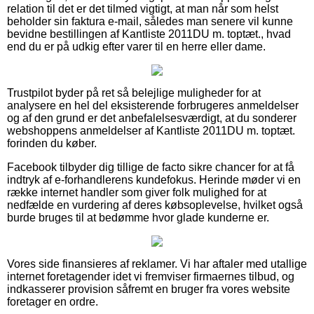
relation til det er det tilmed vigtigt, at man når som helst
beholder sin faktura e-mail, således man senere vil kunne
bevidne bestillingen af Kantliste 2011DU m. toptæt., hvad
end du er på udkig efter varer til en herre eller dame.
Trustpilot byder på ret så belejlige muligheder for at
analysere en hel del eksisterende forbrugeres anmeldelser
og af den grund er det anbefalelsesværdigt, at du sonderer
webshoppens anmeldelser af Kantliste 2011DU m. toptæt.
forinden du køber.
Facebook tilbyder dig tillige de facto sikre chancer for at få
indtryk af e-forhandlerens kundefokus. Herinde møder vi en
række internet handler som giver folk mulighed for at
nedfælde en vurdering af deres købsoplevelse, hvilket også
burde bruges til at bedømme hvor glade kunderne er.
Vores side finansieres af reklamer. Vi har aftaler med utallige
internet foretagender idet vi fremviser firmaernes tilbud, og
indkasserer provision såfremt en bruger fra vores website
foretager en ordre.