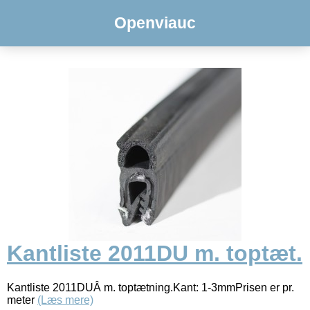
Openviauc
Kantliste 2011DU m. toptæt.
Kantliste 2011DUÂ m. toptætning.Kant: 1-3mmPrisen er pr.
meter
(Læs mere)