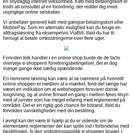
en snydagtig internet virksomhed. Køb med betalingskort er
trods alt omsluttet af en forordning, der redder dig imod
uoprigtige online selskaber.
Vi anbefaler generelt køb med gængse betalingskort eller
MobilePay. Som en alternativ mulighed kan du bruge en
afdragsløsning fra eksempelvis ViaBill, ifald du har til
hensigt at betale omkostningerne over flere uger.
Forinden folk handler i en online shop burde de de facto
overveje e-shoppens forretningsbetingelser, det er dog
mange gange ikke særlig spændende.
En nemmere løsning kan være at se nærmere på hvorvidt
online shoppen er medlem af e-mærket, fordi det længe har
været en indikation om at webshoppen forsvarer dansk
lovgivning, og at online firmaet en gang i mellem føres tilsyn
med af jurister som har meget erfaring med reglementet på
området. Det er en rigtig god chance for bistand, ifald du
forvoldes vanskeligheder med din bestilling.
I øvrigt kan det være til hjælp at du er vidende om de
elementære reglementer der kan spille ind i forbindelse med
bestillingen, fx den ombytningspolitik e-shoppen bruger. I