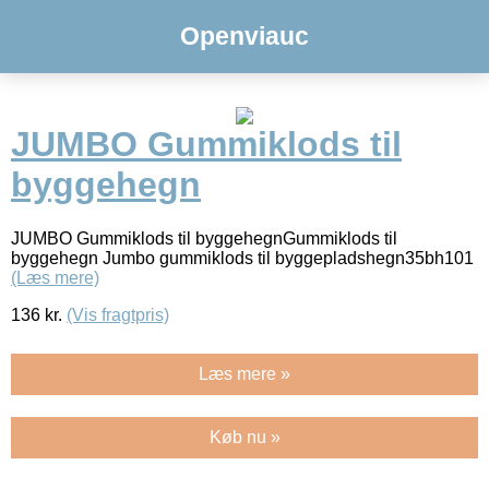
Openviauc
JUMBO Gummiklods til
byggehegn
JUMBO Gummiklods til byggehegnGummiklods til
byggehegn Jumbo gummiklods til byggepladshegn35bh101
(Læs mere)
136
kr.
(Vis fragtpris)
Læs mere »
Køb nu »