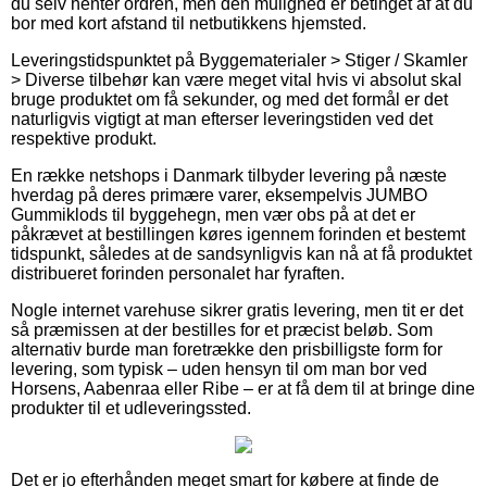
du selv henter ordren, men den mulighed er betinget af at du
bor med kort afstand til netbutikkens hjemsted.
Leveringstidspunktet på Byggematerialer > Stiger / Skamler
> Diverse tilbehør kan være meget vital hvis vi absolut skal
bruge produktet om få sekunder, og med det formål er det
naturligvis vigtigt at man efterser leveringstiden ved det
respektive produkt.
En række netshops i Danmark tilbyder levering på næste
hverdag på deres primære varer, eksempelvis JUMBO
Gummiklods til byggehegn, men vær obs på at det er
påkrævet at bestillingen køres igennem forinden et bestemt
tidspunkt, således at de sandsynligvis kan nå at få produktet
distribueret forinden personalet har fyraften.
Nogle internet varehuse sikrer gratis levering, men tit er det
så præmissen at der bestilles for et præcist beløb. Som
alternativ burde man foretrække den prisbilligste form for
levering, som typisk – uden hensyn til om man bor ved
Horsens, Aabenraa eller Ribe – er at få dem til at bringe dine
produkter til et udleveringssted.
Det er jo efterhånden meget smart for købere at finde de