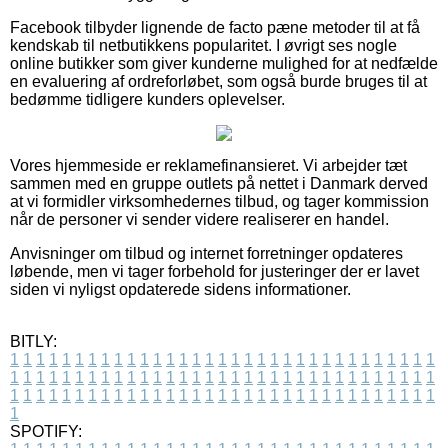
Facebook tilbyder lignende de facto pæne metoder til at få
kendskab til netbutikkens popularitet. I øvrigt ses nogle
online butikker som giver kunderne mulighed for at nedfælde
en evaluering af ordreforløbet, som også burde bruges til at
bedømme tidligere kunders oplevelser.
Vores hjemmeside er reklamefinansieret. Vi arbejder tæt
sammen med en gruppe outlets på nettet i Danmark derved
at vi formidler virksomhedernes tilbud, og tager kommission
når de personer vi sender videre realiserer en handel.
Anvisninger om tilbud og internet forretninger opdateres
løbende, men vi tager forbehold for justeringer der er lavet
siden vi nyligst opdaterede sidens informationer.
BITLY:
1
1
1
1
1
1
1
1
1
1
1
1
1
1
1
1
1
1
1
1
1
1
1
1
1
1
1
1
1
1
1
1
1
1
1
1
1
1
1
1
1
1
1
1
1
1
1
1
1
1
1
1
1
1
1
1
1
1
1
1
1
1
1
1
1
1
1
1
1
1
1
1
1
1
1
1
1
1
1
1
1
1
1
1
1
1
1
1
1
1
1
1
1
1
1
1
1
1
1
1
SPOTIFY: