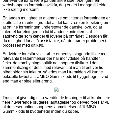
behøver de for at være på den sikre side løbe igennem
webshoppens forretningsvilkår, dog er det i mange tilfælde
ikke særlig morsomt.
En anden mulighed er at granske om internet forretningen er
støttet af e-mærket, grundet at det kan være en forsikring om
at online forretningen understøtter de danske love, og at
internet forretningen fra tid til anden kontrolleres af
sagkyndige som kender til lovene på området. Desuden får
du mulighed for at få assistance, når du møder problemer i
processen med dit køb.
Endvidere foreslår vi at køber er hensynstagende til de mest
relevante bestemmelser der har indflydelse på handlen,
f.eks. den ombytningspolitik netshoppen tilsikrer. I den
sammenhæng er det tilmed relevant, at man til enhver tid
bibeholder sin faktura, således man i fremtiden vil kunne
bekræfte købet af JUMBO Gummiklods til byggehegn, hvad
end man er pige eller dreng.
Trustpilot giver dig ultra værdifulde løsninger til at kontrollere
flere nuværende brugeres iagttagelser og derved foreslår vi,
at du beser online shoppens anmeldelser af JUMBO
Gummiklods til byggehegn inden du køber.