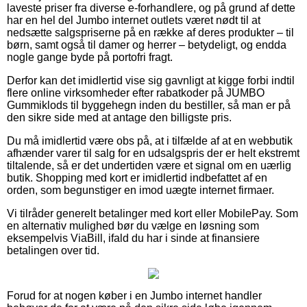
laveste priser fra diverse e-forhandlere, og på grund af dette
har en hel del Jumbo internet outlets været nødt til at
nedsætte salgspriserne på en række af deres produkter – til
børn, samt også til damer og herrer – betydeligt, og endda
nogle gange byde på portofri fragt.
Derfor kan det imidlertid vise sig gavnligt at kigge forbi indtil
flere online virksomheder efter rabatkoder på JUMBO
Gummiklods til byggehegn inden du bestiller, så man er på
den sikre side med at antage den billigste pris.
Du må imidlertid være obs på, at i tilfælde af at en webbutik
afhænder varer til salg for en udsalgspris der er helt ekstremt
tiltalende, så er det undertiden være et signal om en uærlig
butik. Shopping med kort er imidlertid indbefattet af en
orden, som begunstiger en imod uægte internet firmaer.
Vi tilråder generelt betalinger med kort eller MobilePay. Som
en alternativ mulighed bør du vælge en løsning som
eksempelvis ViaBill, ifald du har i sinde at finansiere
betalingen over tid.
Forud for at nogen køber i en Jumbo internet handler