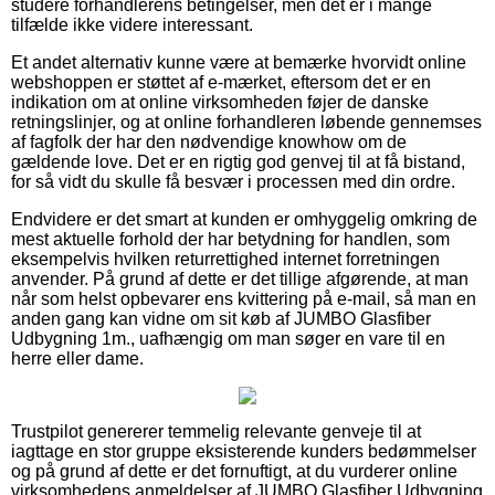
studere forhandlerens betingelser, men det er i mange
tilfælde ikke videre interessant.
Et andet alternativ kunne være at bemærke hvorvidt online
webshoppen er støttet af e-mærket, eftersom det er en
indikation om at online virksomheden føjer de danske
retningslinjer, og at online forhandleren løbende gennemses
af fagfolk der har den nødvendige knowhow om de
gældende love. Det er en rigtig god genvej til at få bistand,
for så vidt du skulle få besvær i processen med din ordre.
Endvidere er det smart at kunden er omhyggelig omkring de
mest aktuelle forhold der har betydning for handlen, som
eksempelvis hvilken returrettighed internet forretningen
anvender. På grund af dette er det tillige afgørende, at man
når som helst opbevarer ens kvittering på e-mail, så man en
anden gang kan vidne om sit køb af JUMBO Glasfiber
Udbygning 1m., uafhængig om man søger en vare til en
herre eller dame.
Trustpilot genererer temmelig relevante genveje til at
iagttage en stor gruppe eksisterende kunders bedømmelser
og på grund af dette er det fornuftigt, at du vurderer online
virksomhedens anmeldelser af JUMBO Glasfiber Udbygning