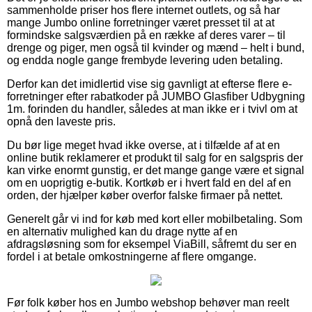
sammenholde priser hos flere internet outlets, og så har
mange Jumbo online forretninger været presset til at at
formindske salgsværdien på en række af deres varer – til
drenge og piger, men også til kvinder og mænd – helt i bund,
og endda nogle gange frembyde levering uden betaling.
Derfor kan det imidlertid vise sig gavnligt at efterse flere e-
forretninger efter rabatkoder på JUMBO Glasfiber Udbygning
1m. forinden du handler, således at man ikke er i tvivl om at
opnå den laveste pris.
Du bør lige meget hvad ikke overse, at i tilfælde af at en
online butik reklamerer et produkt til salg for en salgspris der
kan virke enormt gunstig, er det mange gange være et signal
om en uoprigtig e-butik. Kortkøb er i hvert fald en del af en
orden, der hjælper køber overfor falske firmaer på nettet.
Generelt går vi ind for køb med kort eller mobilbetaling. Som
en alternativ mulighed kan du drage nytte af en
afdragsløsning som for eksempel ViaBill, såfremt du ser en
fordel i at betale omkostningerne af flere omgange.
Før folk køber hos en Jumbo webshop behøver man reelt