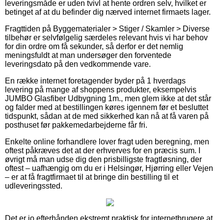
leveringsmåde er uden tvivl at hente ordren selv, hvilket er
betinget af at du befinder dig nærved internet firmaets lager.
Fragttiden på Byggematerialer > Stiger / Skamler > Diverse
tilbehør er selvfølgelig særdeles relevant hvis vi har behov
for din ordre om få sekunder, så derfor er det nemlig
meningsfuldt at man undersøger den forventede
leveringsdato på den vedkommende vare.
En række internet foretagender byder på 1 hverdags
levering på mange af shoppens produkter, eksempelvis
JUMBO Glasfiber Udbygning 1m., men glem ikke at det står
og falder med at bestillingen køres igennem før et besluttet
tidspunkt, sådan at de med sikkerhed kan nå at få varen på
posthuset før pakkemedarbejderne får fri.
Enkelte online forhandlere lover fragt uden beregning, men
oftest påkræves det at der erhverves for en præcis sum. I
øvrigt må man udse dig den prisbilligste fragtløsning, der
oftest – uafhængig om du er i Helsingør, Hjørring eller Vejen
– er at få fragtfirmaet til at bringe din bestilling til et
udleveringssted.
Det er jo efterhånden ekstremt praktisk for internetbrugere at