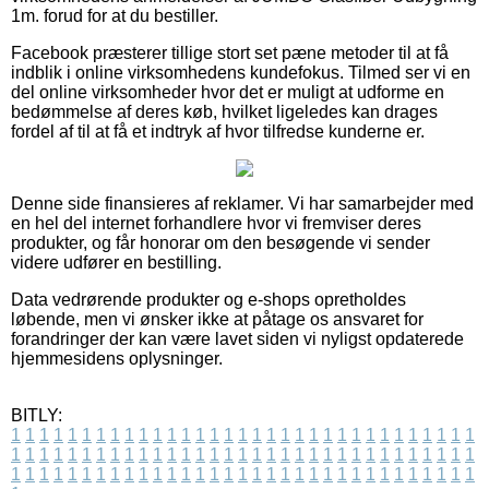
1m. forud for at du bestiller.
Facebook præsterer tillige stort set pæne metoder til at få
indblik i online virksomhedens kundefokus. Tilmed ser vi en
del online virksomheder hvor det er muligt at udforme en
bedømmelse af deres køb, hvilket ligeledes kan drages
fordel af til at få et indtryk af hvor tilfredse kunderne er.
Denne side finansieres af reklamer. Vi har samarbejder med
en hel del internet forhandlere hvor vi fremviser deres
produkter, og får honorar om den besøgende vi sender
videre udfører en bestilling.
Data vedrørende produkter og e-shops opretholdes
løbende, men vi ønsker ikke at påtage os ansvaret for
forandringer der kan være lavet siden vi nyligst opdaterede
hjemmesidens oplysninger.
BITLY:
1
1
1
1
1
1
1
1
1
1
1
1
1
1
1
1
1
1
1
1
1
1
1
1
1
1
1
1
1
1
1
1
1
1
1
1
1
1
1
1
1
1
1
1
1
1
1
1
1
1
1
1
1
1
1
1
1
1
1
1
1
1
1
1
1
1
1
1
1
1
1
1
1
1
1
1
1
1
1
1
1
1
1
1
1
1
1
1
1
1
1
1
1
1
1
1
1
1
1