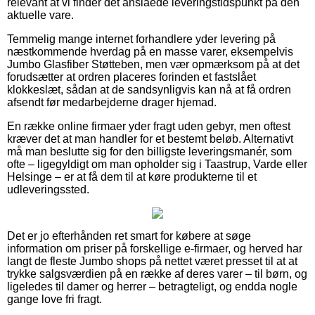
relevant at vi finder det anslåede leveringstidspunkt på den
aktuelle vare.
Temmelig mange internet forhandlere yder levering på
næstkommende hverdag på en masse varer, eksempelvis
Jumbo Glasfiber Støtteben, men vær opmærksom på at det
forudsætter at ordren placeres forinden et fastslået
klokkeslæt, sådan at de sandsynligvis kan nå at få ordren
afsendt før medarbejderne drager hjemad.
En række online firmaer yder fragt uden gebyr, men oftest
kræver det at man handler for et bestemt beløb. Alternativt
må man beslutte sig for den billigste leveringsmanér, som
ofte – ligegyldigt om man opholder sig i Taastrup, Varde eller
Helsinge – er at få dem til at køre produkterne til et
udleveringssted.
Det er jo efterhånden ret smart for købere at søge
information om priser på forskellige e-firmaer, og herved har
langt de fleste Jumbo shops på nettet været presset til at at
trykke salgsværdien på en række af deres varer – til børn, og
ligeledes til damer og herrer – betragteligt, og endda nogle
gange love fri fragt.