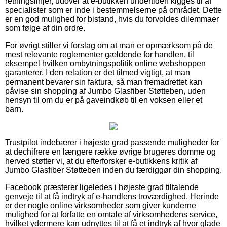
retningslinjer, udover at e-butikken undertiden kigges til af
specialister som er inde i bestemmelserne på området. Dette
er en god mulighed for bistand, hvis du forvoldes dilemmaer
som følge af din ordre.
For øvrigt stiller vi forslag om at man er opmærksom på de
mest relevante reglementer gældende for handlen, til
eksempel hvilken ombytningspolitik online webshoppen
garanterer. I den relation er det tilmed vigtigt, at man
permanent bevarer sin faktura, så man fremadrettet kan
påvise sin shopping af Jumbo Glasfiber Støtteben, uden
hensyn til om du er på gaveindkøb til en voksen eller et
barn.
Trustpilot indebærer i højeste grad passende muligheder for
at dechifrere en længere række øvrige brugeres domme og
herved støtter vi, at du efterforsker e-butikkens kritik af
Jumbo Glasfiber Støtteben inden du færdiggør din shopping.
Facebook præsterer ligeledes i højeste grad tiltalende
genveje til at få indtryk af e-handlens troværdighed. Herinde
er der nogle online virksomheder som giver kunderne
mulighed for at forfatte en omtale af virksomhedens service,
hvilket ydermere kan udnyttes til at få et indtryk af hvor glade