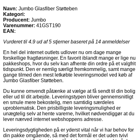
Navn:
Jumbo Glasfiber Støtteben
Kategori:
Producent:
Jumbo
Varenummer:
41GST190
EAN:
Vurderet til
4.9
ud af 5 stjerner baseret på
14
anmeldelser
En hel del internet outlets udlover nu om dage mange
forskellige fragtløsninger. En favorit iblandt mange er lige nu
pakkeshops, hvor du selv kan afhente din ordre på et valgfrit
tidspunkt. Den er nemlig særligt fremkommelig, samt mange
gange tilmed den mest letkøbte leveringsmodel ved køb af
Jumbo Glasfiber Støtteben.
Du kunne omvendt påtænke at vælge at få sendt til din bolig
eller ud til dit arbejde. Leveringstypen bliver gennemsnitligt
en smule mere bekostelig, men samtidig særdeles
uproblematisk. Den prisbilligste leveringsmulighed er
unægtelig selv at hente varerne, hvilket nødvendiggør at du
lever nærved internet webshoppens adresse.
Leveringsdygtigheden på er yderst vital når vi har behov for
din pakke omgående, så med det formål er det uden tvivl