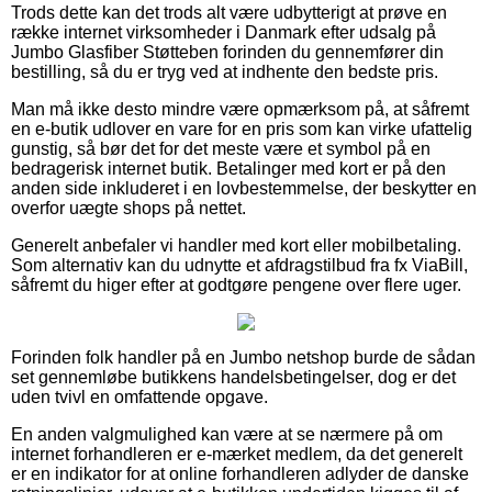
Trods dette kan det trods alt være udbytterigt at prøve en
række internet virksomheder i Danmark efter udsalg på
Jumbo Glasfiber Støtteben forinden du gennemfører din
bestilling, så du er tryg ved at indhente den bedste pris.
Man må ikke desto mindre være opmærksom på, at såfremt
en e-butik udlover en vare for en pris som kan virke ufattelig
gunstig, så bør det for det meste være et symbol på en
bedragerisk internet butik. Betalinger med kort er på den
anden side inkluderet i en lovbestemmelse, der beskytter en
overfor uægte shops på nettet.
Generelt anbefaler vi handler med kort eller mobilbetaling.
Som alternativ kan du udnytte et afdragstilbud fra fx ViaBill,
såfremt du higer efter at godtgøre pengene over flere uger.
Forinden folk handler på en Jumbo netshop burde de sådan
set gennemløbe butikkens handelsbetingelser, dog er det
uden tvivl en omfattende opgave.
En anden valgmulighed kan være at se nærmere på om
internet forhandleren er e-mærket medlem, da det generelt
er en indikator for at online forhandleren adlyder de danske