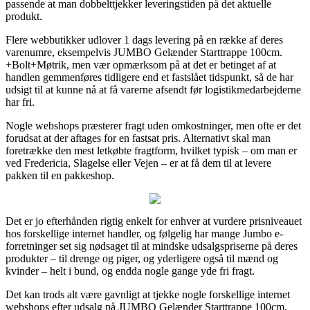
passende at man dobbelttjekker leveringstiden på det aktuelle
produkt.
Flere webbutikker udlover 1 dags levering på en række af deres
varenumre, eksempelvis JUMBO Gelænder Starttrappe 100cm.
+Bolt+Møtrik, men vær opmærksom på at det er betinget af at
handlen gemmenføres tidligere end et fastslået tidspunkt, så de har
udsigt til at kunne nå at få varerne afsendt før logistikmedarbejderne
har fri.
Nogle webshops præsterer fragt uden omkostninger, men ofte er det
forudsat at der aftages for en fastsat pris. Alternativt skal man
foretrække den mest letkøbte fragtform, hvilket typisk – om man er
ved Fredericia, Slagelse eller Vejen – er at få dem til at levere
pakken til en pakkeshop.
Det er jo efterhånden rigtig enkelt for enhver at vurdere prisniveauet
hos forskellige internet handler, og følgelig har mange Jumbo e-
forretninger set sig nødsaget til at mindske udsalgspriserne på deres
produkter – til drenge og piger, og yderligere også til mænd og
kvinder – helt i bund, og endda nogle gange yde fri fragt.
Det kan trods alt være gavnligt at tjekke nogle forskellige internet
webshops efter udsalg på JUMBO Gelænder Starttrappe 100cm.