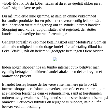
+Bolt+Møtrik før du køber, sådan at du er usvigeligt sikker på at
skaffe sig den laveste pris.
Du må imidlertid ikke glemme, at ifald en online virksomhed
forhandler produkter for en pris der er overordentlig letkøbt, så er
det undertiden være et fingerpeg om en svindel internet handler.
Shopping med kort er dog omsluttet af et regelsæt, der støtter
kunden imod uærlige internet forretninger.
Generelt foreslår vi køb med betalingskort eller MobilePay. Som en
alternativ mulighed kan du drage fordel af et afbetalingstilbud fra
f.eks. ViaBill, når du hellere vil godtgøre betalingen i flere bidder.
Inden nogen shopper hos en Jumbo internet butik behøver man
egentlig betragte e-butikkens handelsaftale, men det er i reglen et
omfattende projekt.
Et andet forslag kunne derfor være at se nærmere på hvorvidt
internet shoppen er tilsluttet e-mærket, som ofte er en erklæring om
at e-handlen forstår de danske retningslinjer, samt at forretningen
rutinemæssigt evalueres af fagmænd som mestrer bestemmelserne på
området. Derudover tilbydes du lejlighed til support, ifald du får
besvær ved din bestilling.