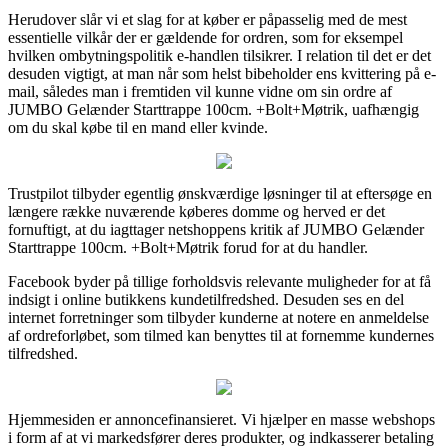
Herudover slår vi et slag for at køber er påpasselig med de mest
essentielle vilkår der er gældende for ordren, som for eksempel
hvilken ombytningspolitik e-handlen tilsikrer. I relation til det er det
desuden vigtigt, at man når som helst bibeholder ens kvittering på e-
mail, således man i fremtiden vil kunne vidne om sin ordre af
JUMBO Gelænder Starttrappe 100cm. +Bolt+Møtrik, uafhængig
om du skal købe til en mand eller kvinde.
Trustpilot tilbyder egentlig ønskværdige løsninger til at eftersøge en
længere række nuværende køberes domme og herved er det
fornuftigt, at du iagttager netshoppens kritik af JUMBO Gelænder
Starttrappe 100cm. +Bolt+Møtrik forud for at du handler.
Facebook byder på tillige forholdsvis relevante muligheder for at få
indsigt i online butikkens kundetilfredshed. Desuden ses en del
internet forretninger som tilbyder kunderne at notere en anmeldelse
af ordreforløbet, som tilmed kan benyttes til at fornemme kundernes
tilfredshed.
Hjemmesiden er annoncefinansieret. Vi hjælper en masse webshops
i form af at vi markedsfører deres produkter, og indkasserer betaling