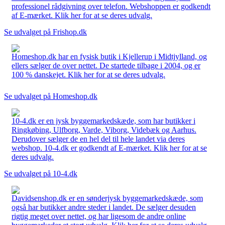
professionel rådgivning over telefon. Webshoppen er godkendt
af E-mærket. Klik her for at se deres udvalg.
Se udvalget på Frishop.dk
Homeshop.dk har en fysisk butik i Kjellerup i Midtjylland, og
ellers sælger de over nettet. De startede tilbage i 2004, og er
100 % danskejet. Klik her for at se deres udvalg.
Se udvalget på Homeshop.dk
10-4.dk er en jysk byggemarkedskæde, som har butikker i
Ringkøbing, Ulfborg, Varde, Viborg, Videbæk og Aarhus.
Derudover sælger de en hel del til hele landet via deres
webshop. 10-4.dk er godkendt af E-mærket. Klik her for at se
deres udvalg.
Se udvalget på 10-4.dk
Davidsenshop.dk er en sønderjysk byggemarkedskæde, som
også har butikker andre steder i landet. De sælger desuden
rigtig meget over nettet, og har ligesom de andre online