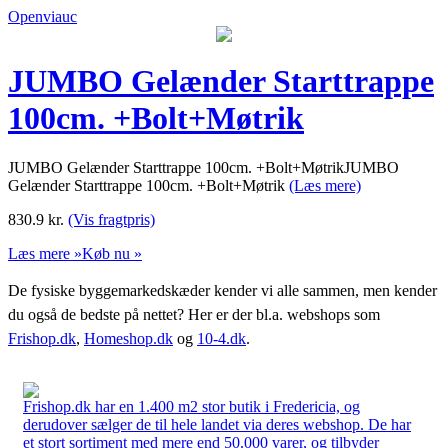
Openviauc
JUMBO Gelænder Starttrappe
100cm. +Bolt+Møtrik
JUMBO Gelænder Starttrappe 100cm. +Bolt+MøtrikJUMBO
Gelænder Starttrappe 100cm. +Bolt+Møtrik
(Læs mere)
830.9
kr.
(Vis fragtpris)
Læs mere »
Køb nu »
De fysiske byggemarkedskæder kender vi alle sammen, men kender
du også de bedste på nettet? Her er der bl.a. webshops som
Frishop.dk
,
Homeshop.dk
og
10-4.dk
.
Frishop.dk har en 1.400 m2 stor butik i Fredericia, og
derudover sælger de til hele landet via deres webshop. De har
et stort sortiment med mere end 50.000 varer, og tilbyder