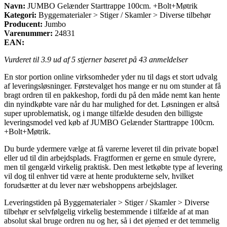
Navn:
JUMBO Gelænder Starttrappe 100cm. +Bolt+Møtrik
Kategori:
Byggematerialer > Stiger / Skamler > Diverse tilbehør
Producent:
Jumbo
Varenummer:
24831
EAN:
Vurderet til
3.9
ud af 5 stjerner baseret på
43
anmeldelser
En stor portion online virksomheder yder nu til dags et stort udvalg
af leveringsløsninger. Førstevalget hos mange er nu om stunder at få
bragt ordren til en pakkeshop, fordi du på den måde nemt kan hente
din nyindkøbte vare når du har mulighed for det. Løsningen er altså
super uproblematisk, og i mange tilfælde desuden den billigste
leveringsmodel ved køb af JUMBO Gelænder Starttrappe 100cm.
+Bolt+Møtrik.
Du burde ydermere vælge at få varerne leveret til din private bopæl
eller ud til din arbejdsplads. Fragtformen er gerne en smule dyrere,
men til gengæld virkelig praktisk. Den mest letkøbte type af levering
vil dog til enhver tid være at hente produkterne selv, hvilket
forudsætter at du lever nær webshoppens arbejdslager.
Leveringstiden på Byggematerialer > Stiger / Skamler > Diverse
tilbehør er selvfølgelig virkelig bestemmende i tilfælde af at man
absolut skal bruge ordren nu og her, så i det øjemed er det temmelig