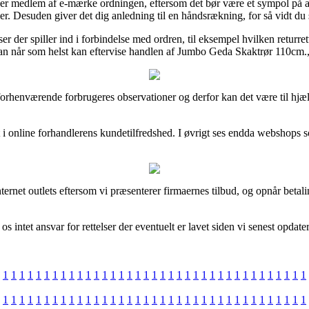
 er medlem af e-mærke ordningen, eftersom det bør være et sympol på 
egler. Desuden giver det dig anledning til en håndsrækning, for så vidt d
 der spiller ind i forbindelse med ordren, til eksempel hvilken returrett
 når som helst kan eftervise handlen af Jumbo Geda Skaktrør 110cm., li
e forhenværende forbrugeres observationer og derfor kan det være til hj
i online forhandlerens kundetilfredshed. I øvrigt ses endda webshops s
rnet outlets eftersom vi præsenterer firmaernes tilbud, og opnår betalin
 intet ansvar for rettelser der eventuelt er lavet siden vi senest opda
1
1
1
1
1
1
1
1
1
1
1
1
1
1
1
1
1
1
1
1
1
1
1
1
1
1
1
1
1
1
1
1
1
1
1
1
1
1
1
1
1
1
1
1
1
1
1
1
1
1
1
1
1
1
1
1
1
1
1
1
1
1
1
1
1
1
1
1
1
1
1
1
1
1