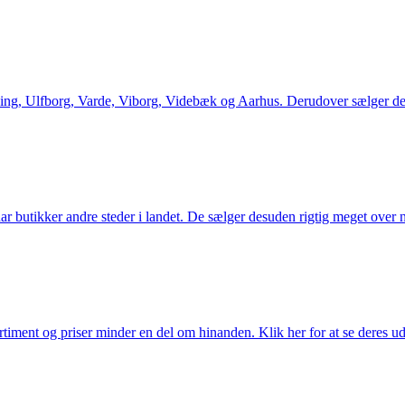
ng, Ulfborg, Varde, Viborg, Videbæk og Aarhus. Derudover sælger de en
utikker andre steder i landet. De sælger desuden rigtig meget over ne
iment og priser minder en del om hinanden. Klik her for at se deres ud