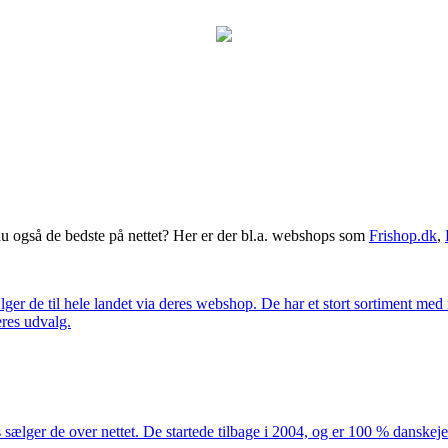
 også de bedste på nettet? Her er der bl.a. webshops som
Frishop.dk
,
lger de til hele landet via deres webshop. De har et stort sortiment med
eres udvalg.
 sælger de over nettet. De startede tilbage i 2004, og er 100 % danskejet