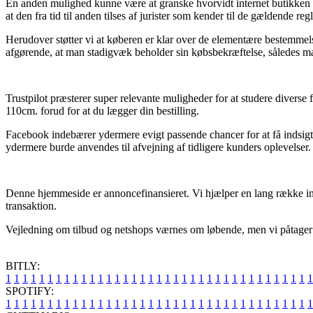
En anden mulighed kunne være at granske hvorvidt internet butikken
at den fra tid til anden tilses af jurister som kender til de gældende r
Herudover støtter vi at køberen er klar over de elementære bestemmelser
afgørende, at man stadigvæk beholder sin købsbekræftelse, således man
Trustpilot præsterer super relevante muligheder for at studere divers
110cm. forud for at du lægger din bestilling.
Facebook indebærer ydermere evigt passende chancer for at få indsigt 
ydermere burde anvendes til afvejning af tidligere kunders oplevelser.
Denne hjemmeside er annoncefinansieret. Vi hjælper en lang række inte
transaktion.
Vejledning om tilbud og netshops værnes om løbende, men vi påtager os
BITLY:
1
1
1
1
1
1
1
1
1
1
1
1
1
1
1
1
1
1
1
1
1
1
1
1
1
1
1
1
1
1
1
1
1
1
1
1
1
SPOTIFY:
1
1
1
1
1
1
1
1
1
1
1
1
1
1
1
1
1
1
1
1
1
1
1
1
1
1
1
1
1
1
1
1
1
1
1
1
1