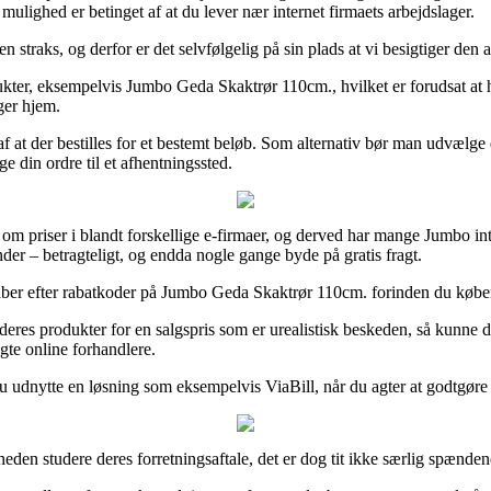
lighed er betinget af at du lever nær internet firmaets arbejdslager.
 straks, og derfor er det selvfølgelig på sin plads at vi besigtiger den 
ukter, eksempelvis Jumbo Geda Skaktrør 110cm., hvilket er forudsat at ha
ager hjem.
t af at der bestilles for et bestemt beløb. Som alternativ bør man udvælge
nge din ordre til et afhentningssted.
om priser i blandt forskellige e-firmaer, og derved har mange Jumbo inte
nder – betragteligt, og endda nogle gange byde på gratis fragt.
kaber efter rabatkoder på Jumbo Geda Skaktrør 110cm. forinden du køber, 
deres produkter for en salgspris som er urealistisk beskeden, så kunne d
gte online forhandlere.
du udnytte en løsning som eksempelvis ViaBill, når du agter at godtgøre
eden studere deres forretningsaftale, det er dog tit ikke særlig spænden