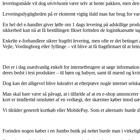
leveringsmåde vil dog utvivlsomt være selv at hente pakken, men den mu
Leveringsdygtigheden på er ekstremt vigtig ifald man har brug for varen
En hel del e-handler giver løfte om 1 dags levering på adskillige prod
sikkerhed kan nå at få bestillingen fikset forinden de logistikansatte t
Enkelte e-forhandlere sikrer fragtfri levering, men ofte er det betinge
Vejle, Vordingborg eller Jyllinge – vil blive at få fragtfirmaet til at bri
Det er i dag usædvanlig enkelt for internetbrugere at søge information 
deres bedst i test produkter – til børn og babyer, samt til mænd og kvi
Dog kan det alligevel blive lukrativt at efterprøve nogle internet sels
Man skal bare være så påvagt, at i tilfælde af at en e-shop annoncerer 
kort er imidlertid omsluttet af en vedtægt, der skærmer køber imod uæ
Vi tilråder generelt kortkøb eller MobilePay. Som et alternativ burde 
Forinden nogen køber i en Jumbo butik på nettet burde man i virkeligh