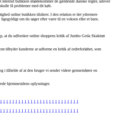
at internet butikken imødekommer de gældende danske regler, udover
u skulle få problemer med dit køb.
ighed online butikken tilsikrer. I den relation er det ydermere
gegyldigt om du søger efter varer til en voksen eller et barn.
ælp, at du udforsker online shoppens kritik af Jumbo Geda Skaktrør
om tilbyder kunderne at udforme en kritik af ordreforløbet, som
g i tilfælde af at den bruger vi sender videre gennemfører en
terede hjemmesidens oplysninger.
1
1
1
1
1
1
1
1
1
1
1
1
1
1
1
1
1
1
1
1
1
1
1
1
1
1
1
1
1
1
1
1
1
1
1
1
1
1
1
1
1
1
1
1
1
1
1
1
1
1
1
1