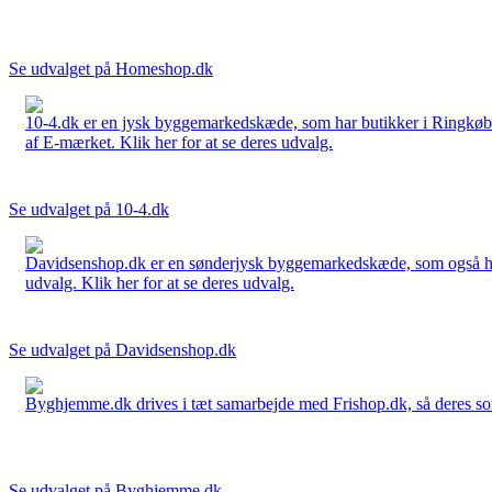
Se udvalget på Homeshop.dk
10-4.dk er en jysk byggemarkedskæde, som har butikker i Ringkøbi
af E-mærket. Klik her for at se deres udvalg.
Se udvalget på 10-4.dk
Davidsenshop.dk er en sønderjysk byggemarkedskæde, som også har b
udvalg. Klik her for at se deres udvalg.
Se udvalget på Davidsenshop.dk
Byghjemme.dk drives i tæt samarbejde med Frishop.dk, så deres sort
Se udvalget på Byghjemme.dk