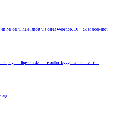
 hel del til hele landet via deres webshop. 10-4.dk er godkendt
ttet, og har ligesom de andre online byggemarkeder et stort
valg.