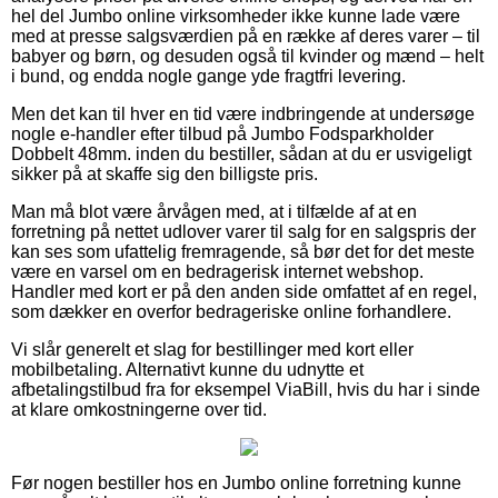
hel del Jumbo online virksomheder ikke kunne lade være
med at presse salgsværdien på en række af deres varer – til
babyer og børn, og desuden også til kvinder og mænd – helt
i bund, og endda nogle gange yde fragtfri levering.
Men det kan til hver en tid være indbringende at undersøge
nogle e-handler efter tilbud på Jumbo Fodsparkholder
Dobbelt 48mm. inden du bestiller, sådan at du er usvigeligt
sikker på at skaffe sig den billigste pris.
Man må blot være årvågen med, at i tilfælde af at en
forretning på nettet udlover varer til salg for en salgspris der
kan ses som ufattelig fremragende, så bør det for det meste
være en varsel om en bedragerisk internet webshop.
Handler med kort er på den anden side omfattet af en regel,
som dækker en overfor bedrageriske online forhandlere.
Vi slår generelt et slag for bestillinger med kort eller
mobilbetaling. Alternativt kunne du udnytte et
afbetalingstilbud fra for eksempel ViaBill, hvis du har i sinde
at klare omkostningerne over tid.
Før nogen bestiller hos en Jumbo online forretning kunne