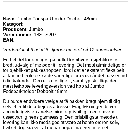
Navn:
Jumbo Fodsparkholder Dobbelt 48mm.
Kategori:
Producent:
Jumbo
Varenummer:
18SFS207
EAN:
Vurderet til
4.5
ud af 5 stjerner baseret på
12
anmeldelser
En hel del forretninger på nettet frembyder i øjeblikket et
bredt udvalg af metoder til levering. Det mest almindelige er
for øjeblikket pakkeshoppen, fordi det er ekstremt fleksibelt
at kunne hente de købte varer lige præcis når det passer ind
i din kalender. Den er jo ret ligetil, samt typisk tillige den
mest letkøbte leveringsversion ved køb af Jumbo
Fodsparkholder Dobbelt 48mm..
Du burde endvidere vælge at få pakken bragt hjem til dig
selv eller til dit arbejdes adresse. Fragtløsningen bliver
almindeligvis en anelse mindre prisbillig, men omvendt
usædvanlig hensigtsmæssig. Den prisbilligste metode til
levering kan ikke modsiges at være at hente ordren selv,
hvilket dog kræver at du har bopæl nærved internet