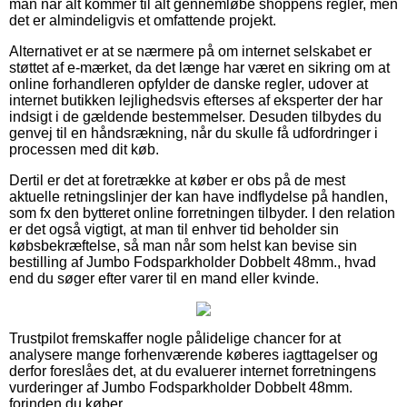
man når alt kommer til alt gennemløbe shoppens regler, men
det er almindeligvis et omfattende projekt.
Alternativet er at se nærmere på om internet selskabet er
støttet af e-mærket, da det længe har været en sikring om at
online forhandleren opfylder de danske regler, udover at
internet butikken lejlighedsvis efterses af eksperter der har
indsigt i de gældende bestemmelser. Desuden tilbydes du
genvej til en håndsrækning, når du skulle få udfordringer i
processen med dit køb.
Dertil er det at foretrække at køber er obs på de mest
aktuelle retningslinjer der kan have indflydelse på handlen,
som fx den bytteret online forretningen tilbyder. I den relation
er det også vigtigt, at man til enhver tid beholder sin
købsbekræftelse, så man når som helst kan bevise sin
bestilling af Jumbo Fodsparkholder Dobbelt 48mm., hvad
end du søger efter varer til en mand eller kvinde.
Trustpilot fremskaffer nogle pålidelige chancer for at
analysere mange forhenværende køberes iagttagelser og
derfor foreslåes det, at du evaluerer internet forretningens
vurderinger af Jumbo Fodsparkholder Dobbelt 48mm.
forinden du køber.