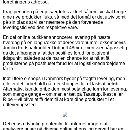
forretningens adresse.
Fragtperioden på er jo særdeles aktuel såfremt vi skal bruge
dine nye produkter fluks, så med det formål er det utvivlsomt
på sin plads at vi ser nærmere på den forventede
leveringstid ved den respektive vare.
En del online butikker annoncerer levering på næste
hverdag på en lang række af deres varenumre, eksempelvis
Jumbo Fodsparkholder Dobbelt 48mm., men vær påpasselig
da det afhænger af at der bestilles forud for et givent
tidspunkt, således at de har en chance for at nå at få
produkterne på posthuset forud for at logistikmedarbejderne
får fri.
Indtil flere e-shops i Danmark byder på fragtfri levering, men
ofte er det forbeholdt når der shoppes for et fastsat beløb.
Alternativt kan du gribe den mest betalelige form for levering,
som mange gange – om man er tæt på Taastrup, Ikast eller
Ribe – vil blive at få dem til at køre dine produkter til et
udleveringssted.
Det er usædvanlig problemfrit for internetbrugere at
analysere priser på diverse online shops, og derved har en