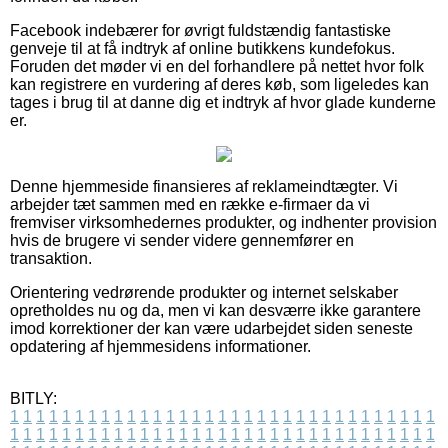
Facebook indebærer for øvrigt fuldstændig fantastiske
genveje til at få indtryk af online butikkens kundefokus.
Foruden det møder vi en del forhandlere på nettet hvor folk
kan registrere en vurdering af deres køb, som ligeledes kan
tages i brug til at danne dig et indtryk af hvor glade kunderne
er.
Denne hjemmeside finansieres af reklameindtægter. Vi
arbejder tæt sammen med en række e-firmaer da vi
fremviser virksomhedernes produkter, og indhenter provision
hvis de brugere vi sender videre gennemfører en
transaktion.
Orientering vedrørende produkter og internet selskaber
opretholdes nu og da, men vi kan desværre ikke garantere
imod korrektioner der kan være udarbejdet siden seneste
opdatering af hjemmesidens informationer.
BITLY:
1
1
1
1
1
1
1
1
1
1
1
1
1
1
1
1
1
1
1
1
1
1
1
1
1
1
1
1
1
1
1
1
1
1
1
1
1
1
1
1
1
1
1
1
1
1
1
1
1
1
1
1
1
1
1
1
1
1
1
1
1
1
1
1
1
1