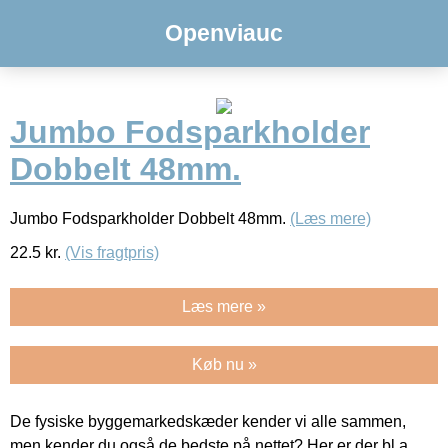
Openviauc
Jumbo Fodsparkholder
Dobbelt 48mm.
Jumbo Fodsparkholder Dobbelt 48mm.
(Læs mere)
22.5
kr.
(Vis fragtpris)
Læs mere »
Køb nu »
De fysiske byggemarkedskæder kender vi alle sammen,
men kender du også de bedste på nettet? Her er der bl.a.