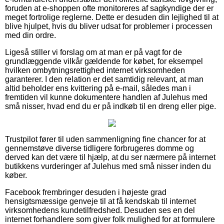
foruden at e-shoppen ofte monitoreres af sagkyndige der er
meget fortrolige reglerne. Dette er desuden din lejlighed til at
blive hjulpet, hvis du bliver udsat for problemer i processen
med din ordre.
Ligeså stiller vi forslag om at man er på vagt for de
grundlæggende vilkår gældende for købet, for eksempel
hvilken ombytningsrettighed internet virksomheden
garanterer. I den relation er det samtidig relevant, at man
altid beholder ens kvittering på e-mail, således man i
fremtiden vil kunne dokumentere handlen af Julehus med
små nisser, hvad end du er på indkøb til en dreng eller pige.
Trustpilot fører til uden sammenligning fine chancer for at
gennemstøve diverse tidligere forbrugeres domme og
derved kan det være til hjælp, at du ser nærmere på internet
butikkens vurderinger af Julehus med små nisser inden du
køber.
Facebook frembringer desuden i højeste grad
hensigtsmæssige genveje til at få kendskab til internet
virksomhedens kundetilfredshed. Desuden ses en del
internet forhandlere som giver folk mulighed for at formulere