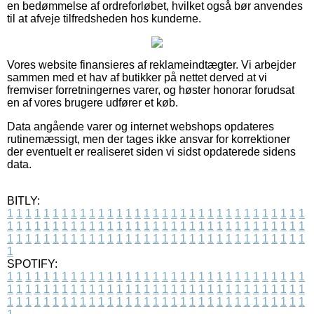
en bedømmelse af ordreforløbet, hvilket også bør anvendes
til at afveje tilfredsheden hos kunderne.
Vores website finansieres af reklameindtægter. Vi arbejder
sammen med et hav af butikker på nettet derved at vi
fremviser forretningernes varer, og høster honorar forudsat
en af vores brugere udfører et køb.
Data angående varer og internet webshops opdateres
rutinemæssigt, men der tages ikke ansvar for korrektioner
der eventuelt er realiseret siden vi sidst opdaterede sidens
data.
BITLY:
1
1
1
1
1
1
1
1
1
1
1
1
1
1
1
1
1
1
1
1
1
1
1
1
1
1
1
1
1
1
1
1
1
1
1
1
1
1
1
1
1
1
1
1
1
1
1
1
1
1
1
1
1
1
1
1
1
1
1
1
1
1
1
1
1
1
1
1
1
1
1
1
1
1
1
1
1
1
1
1
1
1
1
1
1
1
1
1
1
1
1
1
1
1
1
1
1
1
1
1
SPOTIFY:
1
1
1
1
1
1
1
1
1
1
1
1
1
1
1
1
1
1
1
1
1
1
1
1
1
1
1
1
1
1
1
1
1
1
1
1
1
1
1
1
1
1
1
1
1
1
1
1
1
1
1
1
1
1
1
1
1
1
1
1
1
1
1
1
1
1
1
1
1
1
1
1
1
1
1
1
1
1
1
1
1
1
1
1
1
1
1
1
1
1
1
1
1
1
1
1
1
1
1