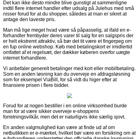
Det kan ikke desto mindre blive gunstigt at sammenligne
indtil flere internet handler efter udsalg på Julehus med små
nisser forud for at du shopper, således at man er sikret at
antage den laveste pris.
Man må lige meget hvad være så påpasselig, at ifald en e-
forhandler frembyder deres varer til salg for en salgspris der
er helt ekstremt attraktiv, så bør det tit være et fingerpeg om
en fup online webshop. Køb med betalingskort er imidlertid
omfattet af et regelsæt, der dækker køberen overfor uægte
internet forhandlere.
Vi anbefaler generelt betalinger med kort eller mobilbetaling.
Som en anden løsning kan du overveje en afdragsløsning
som for eksempel ViaBill, for så vidt du higer efter at
finansiere prisen i flere bidder.
Forud for at nogen bestiller i en online virksomhed burde
man for at være sikker overveje e-shoppens
forretningsvilkår, men det er naturligvis ikke særlig sjovt.
En anden valgmulighed kan være at finde ud af om
netbutikken er e-mærket, hvilket bør være en forsikring om at
e-forhandleren understøtter den officielle danske lovgivning,