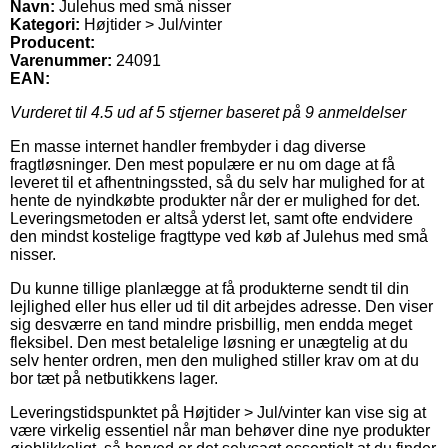
Navn:
Julehus med små nisser
Kategori:
Højtider > Jul/vinter
Producent:
Varenummer:
24091
EAN:
Vurderet til
4.5
ud af 5 stjerner baseret på
9
anmeldelser
En masse internet handler frembyder i dag diverse
fragtløsninger. Den mest populære er nu om dage at få
leveret til et afhentningssted, så du selv har mulighed for at
hente de nyindkøbte produkter når der er mulighed for det.
Leveringsmetoden er altså yderst let, samt ofte endvidere
den mindst kostelige fragttype ved køb af Julehus med små
nisser.
Du kunne tillige planlægge at få produkterne sendt til din
lejlighed eller hus eller ud til dit arbejdes adresse. Den viser
sig desværre en tand mindre prisbillig, men endda meget
fleksibel. Den mest betalelige løsning er unægtelig at du
selv henter ordren, men den mulighed stiller krav om at du
bor tæt på netbutikkens lager.
Leveringstidspunktet på Højtider > Jul/vinter kan vise sig at
være virkelig essentiel når man behøver dine nye produkter