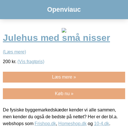
Openviauc
Julehus med små nisser
(Læs mere)
200
kr.
(Vis fragtpris)
Læs mere »
Køb nu »
De fysiske byggemarkedskæder kender vi alle sammen,
men kender du også de bedste på nettet? Her er der bl.a.
webshops som
Frishop.dk
,
Homeshop.dk
og
10-4.dk
.