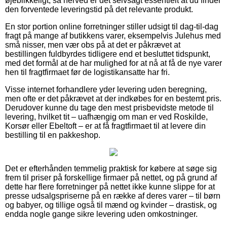
øjeblikkeligt, så herved er det selvsagt essentielt at du finder
den forventede leveringstid på det relevante produkt.
En stor portion online forretninger stiller udsigt til dag-til-dag
fragt på mange af butikkens varer, eksempelvis Julehus med
små nisser, men vær obs på at det er påkrævet at
bestillingen fuldbyrdes tidligere end et besluttet tidspunkt,
med det formål at de har mulighed for at nå at få de nye varer
hen til fragtfirmaet før de logistikansatte har fri.
Visse internet forhandlere yder levering uden beregning,
men ofte er det påkrævet at der indkøbes for en bestemt pris.
Derudover kunne du tage den mest prisbevidste metode til
levering, hvilket tit – uafhængig om man er ved Roskilde,
Korsør eller Ebeltoft – er at få fragtfirmaet til at levere din
bestilling til en pakkeshop.
Det er efterhånden temmelig praktisk for købere at søge sig
frem til priser på forskellige firmaer på nettet, og på grund af
dette har flere forretninger på nettet ikke kunne slippe for at
presse udsalgspriserne på en række af deres varer – til børn
og babyer, og tillige også til mænd og kvinder – drastisk, og
endda nogle gange sikre levering uden omkostninger.