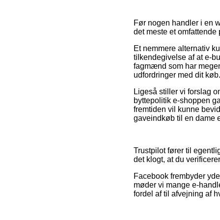
Før nogen handler i en w
det meste et omfattende p
Et nemmere alternativ ku
tilkendegivelse af at e-b
fagmænd som har megen vi
udfordringer med dit køb
Ligeså stiller vi forslag
byttepolitik e-shoppen ga
fremtiden vil kunne bevi
gaveindkøb til en dame el
Trustpilot fører til egen
det klogt, at du verifice
Facebook frembyder yderm
møder vi mange e-handle
fordel af til afvejning af