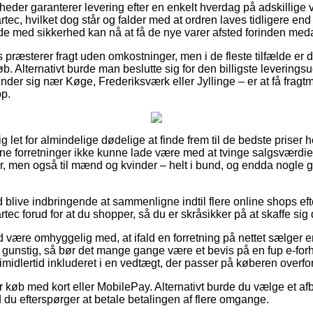
eder garanterer levering efter en enkelt hverdag på adskillige 
ec, hvilket dog står og falder med at ordren laves tidligere end
de med sikkerhed kan nå at få de nye varer afsted forinden med
ts præsterer fragt uden omkostninger, men i de fleste tilfælde er 
beløb. Alternativt burde man beslutte sig for den billigste leveri
nder sig nær Køge, Frederiksværk eller Jyllinge – er at få fragtm
op.
ig let for almindelige dødelige at finde frem til de bedste priser
line forretninger ikke kunne lade være med at tvinge salgsværd
ger, men også til mænd og kvinder – helt i bund, og endda nogle 
id blive indbringende at sammenligne indtil flere online shops ef
ec forud for at du shopper, så du er skråsikker på at skaffe sig 
 være omhyggelig med, at ifald en forretning på nettet sælger en
k gunstig, så bør det mange gange være et bevis på en fup e-fo
imidlertid inkluderet i en vedtægt, der passer på køberen overf
or køb med kort eller MobilePay. Alternativt burde du vælge et afb
d du efterspørger at betale betalingen af flere omgange.