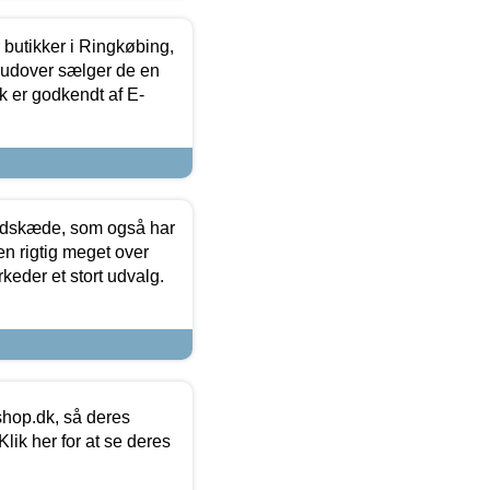
butikker i Ringkøbing,
rudover sælger de en
k er godkendt af E-
edskæde, som også har
en rigtig meget over
keder et stort udvalg.
hop.dk, så deres
lik her for at se deres