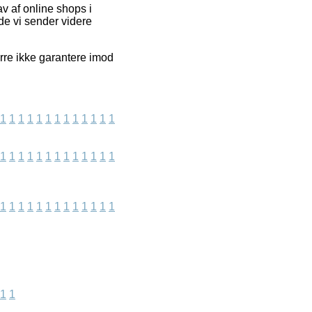
v af online shops i
de vi sender videre
rre ikke garantere imod
1
1
1
1
1
1
1
1
1
1
1
1
1
1
1
1
1
1
1
1
1
1
1
1
1
1
1
1
1
1
1
1
1
1
1
1
1
1
1
1
1