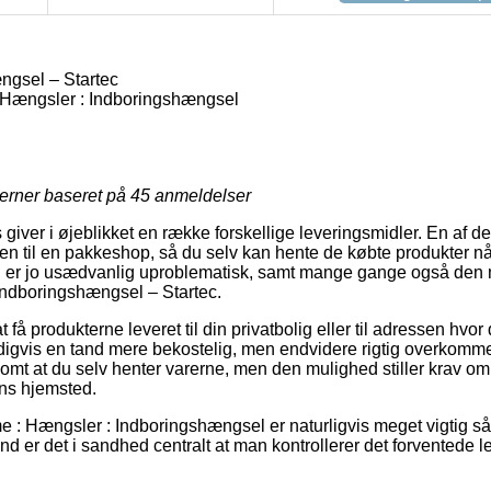
ngsel – Startec
 Hængsler : Indboringshængsel
jerner baseret på
45
anmeldelser
ts giver i øjeblikket en række forskellige leveringsmidler. En af 
dren til en pakkeshop, så du selv kan hente de købte produkter nå
n er jo usædvanlig uproblematisk, samt mange gange også den m
 indboringshængsel – Startec.
få produkterne leveret til din privatbolig eller til adressen hvor
igvis en tand mere bekostelig, men endvidere rigtig overkomme
omt at du selv henter varerne, men den mulighed stiller krav om 
ns hjemsted.
e : Hængsler : Indboringshængsel er naturligvis meget vigtig s
d er det i sandhed centralt at man kontrollerer det forventede l