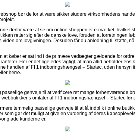
ebshop bør de for at være sikker studere virksomhedens handels
rojekt.
nne derfor være at se om online shoppen er e-mærket, hvilket s
utikken retter sig efter de danske love, foruden at forretningen 
den om lovgivningen. Desuden får du anledning til støtte, når
.
 om at køber er sat ind i de primære vedtægter gældende for ordr
ranterer. Her er det ligeledes vigtigt, at man altid beholder ens 
dne handlen af FI 1 indboringshængsel – Startec, uden hensyn t
ler herre.
tlig passelige genveje til at verificere ret mange forhenværende br
rer webbutikkens omtaler af FI 1 indboringshængsel – Startec før 
ere temmelig passelige genveje til at få indblik i online butikk
r som gør det muligt at give en vurdering af deres købsopleve
 hvor glade kunderne er.