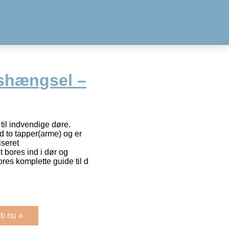
gshængsel –
til indvendige døre.
 to tapper(arme) og er
iseret
 bores ind i dør og
res komplette guide til d
b nu »