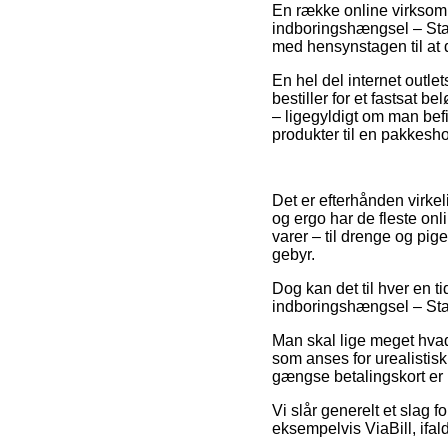
En række online virksomh
indboringshængsel – Start
med hensynstagen til at 
En hel del internet outle
bestiller for et fastsat 
– ligegyldigt om man befi
produkter til en pakkesh
Det er efterhånden virkel
og ergo har de fleste on
varer – til drenge og pi
gebyr.
Dog kan det til hver en t
indboringshængsel – Start
Man skal lige meget hvad
som anses for urealistis
gængse betalingskort er 
Vi slår generelt et slag f
eksempelvis ViaBill, ifal