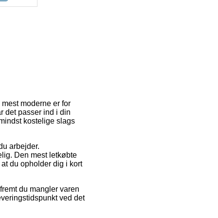
de mest moderne er for
r det passer ind i din
indst kostelige slags
 du arbejder.
lig. Den mest letkøbte
at du opholder dig i kort
åfremt du mangler varen
everingstidspunkt ved det