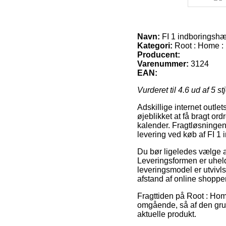
Navn:
FI 1 indboringshæ
Kategori:
Root : Home :
Producent:
Varenummer:
3124
EAN:
Vurderet til
4.6
ud af 5 st
Adskillige internet outle
øjeblikket at få bragt or
kalender. Fragtløsninge
levering ved køb af FI 1
Du bør ligeledes vælge at 
Leveringsformen er uheld
leveringsmodel er utvivls
afstand af online shoppe
Fragttiden på Root : Hom
omgående, så af den grun
aktuelle produkt.