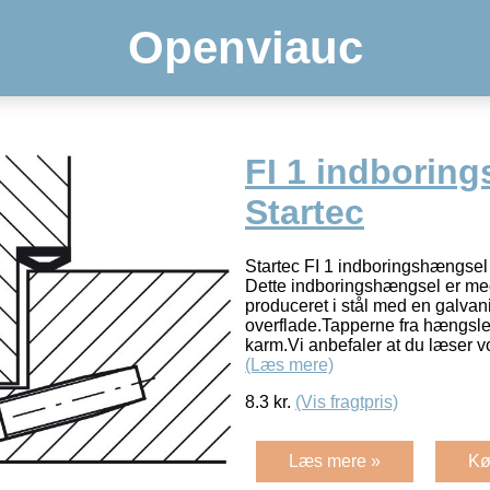
Openviauc
FI 1 indborin
Startec
Startec FI 1 indboringshængsel 
Dette indboringshængsel er med
produceret i stål med en galvan
overflade.Tapperne fra hængslet
karm.Vi anbefaler at du læser vo
(Læs mere)
8.3
kr.
(Vis fragtpris)
Læs mere »
Kø