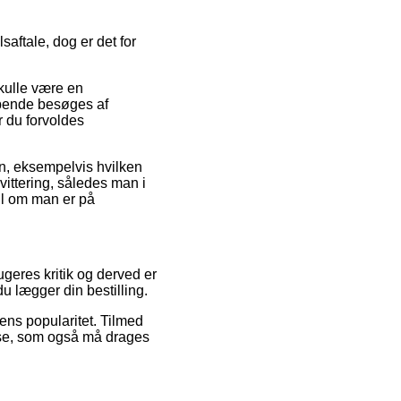
aftale, dog er det for
kulle være en
løbende besøges af
 du forvoldes
en, eksempelvis hvilken
kvittering, således man i
il om man er på
ugeres kritik og derved er
du lægger din bestilling.
ens popularitet. Tilmed
lse, som også må drages