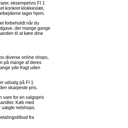
varer, eksempelvis FI 1
 et konkret klokkeslæt,
arbejderne tager hjem.
det forbeholdt når du
ngsudgave, der mange gange
anden til at køre dine
 hos diverse online shops,
ien på mange af deres
gange yde fragt uden
ter udsalg på FI 1
den skarpeste pris.
 vare for en salgspris
rhandler. Køb med
or uægte netshops.
etalingstilbud fra