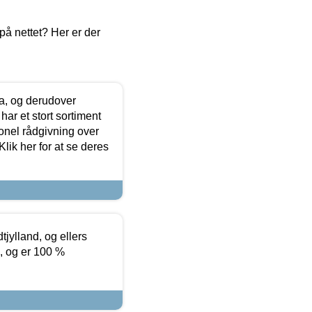
å nettet? Her er der
ia, og derudover
ar et stort sortiment
onel rådgivning over
ik her for at se deres
tjylland, og ellers
4, og er 100 %