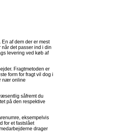
. En af dem der er mest
når det passer ind i din
ags levering ved køb af
rbejder. Fragtmetoden er
e form for fragt vil dog i
r nær online
væsentlig såfremt du
ktet på den respektive
varenumre, eksempelvis
for et fastslået
ermedarbejderne drager