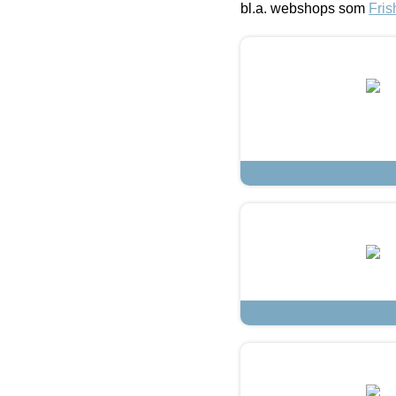
bl.a. webshops som
Fris