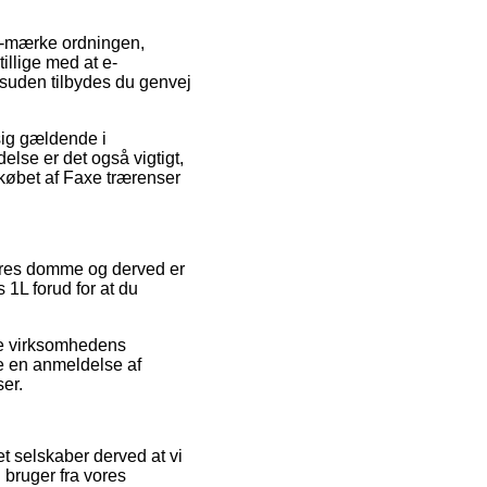
 e-mærke ordningen,
tillige med at e-
Desuden tilbydes du genvej
sig gældende i
else er det også vigtigt,
 købet af Faxe trærenser
ugeres domme og derved er
1L forud for at du
ne virksomhedens
e en anmeldelse af
ser.
 selskaber derved at vi
 bruger fra vores