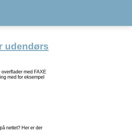
r udendørs
ræ overflader med FAXE
ling med for eksempel
å nettet? Her er der