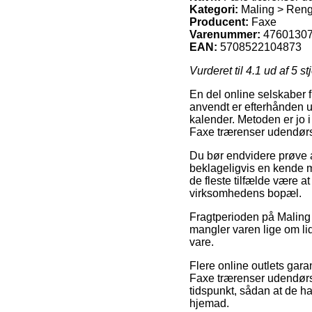
Kategori:
Maling > Reng
Producent:
Faxe
Varenummer:
4760130
EAN:
5708522104873
Vurderet til
4.1
ud af 5 st
En del online selskaber 
anvendt er efterhånden u
kalender. Metoden er jo 
Faxe trærenser udendørs
Du bør endvidere prøve at
beklageligvis en kende mi
de fleste tilfælde være a
virksomhedens bopæl.
Fragtperioden på Maling 
mangler varen lige om lidt
vare.
Flere online outlets gar
Faxe trærenser udendørs 1
tidspunkt, sådan at de h
hjemad.