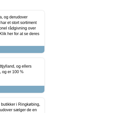
ia, og derudover
ar et stort sortiment
onel rådgivning over
ik her for at se deres
tjylland, og ellers
4, og er 100 %
butikker i Ringkøbing,
rudover sælger de en