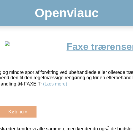
Openviauc
Faxe trærense
 og mindre spor af forvitring ved ubehandlede eller olierede t
end den til den regelmæssige rengøring og før en efterbehand
andling:â¢ FAXE Tr
(Læs mere)
Køb nu »
kæder kender vi alle sammen, men kender du også de bedste p