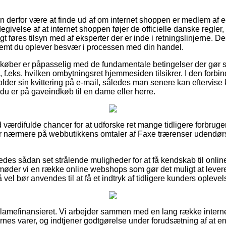
n derfor være at finde ud af om internet shoppen er medlem af
egivelse af at internet shoppen føjer de officielle danske regler, 
t føres tilsyn med af eksperter der er inde i retningslinjerne. 
remt du oplever besvær i processen med din handel.
at køber er påpasselig med de fundamentale betingelser der gør 
f.eks. hvilken ombytningsret hjemmesiden tilsikrer. I den forbind
der sin kvittering på e-mail, således man senere kan eftervise
u er på gaveindkøb til en dame eller herre.
tid værdifulde chancer for at udforske ret mange tidligere forbr
er nærmere på webbutikkens omtaler af Faxe trærenser udendørs 
des sådan set strålende muligheder for at få kendskab til onli
øder vi en række online webshops som gør det muligt at lever
 vel bør anvendes til at få et indtryk af tidligere kunders oplevel
amefinansieret. Vi arbejder sammen med en lang række internet
es varer, og indtjener godtgørelse under forudsætning af at en