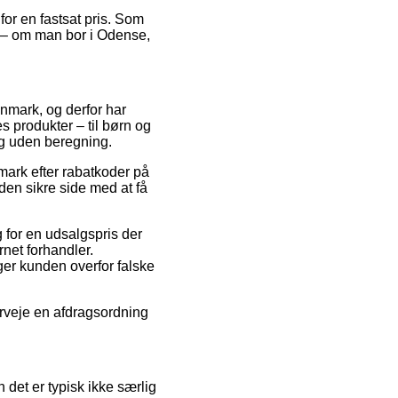
 for en fastsat pris. Som
 – om man bor i Odense,
Danmark, og derfor har
es produkter – til børn og
ng uden beregning.
nmark efter rabatkoder på
den sikre side med at få
g for en udsalgspris der
net forhandler.
ger kunden overfor falske
verveje en afdragsordning
et er typisk ikke særlig