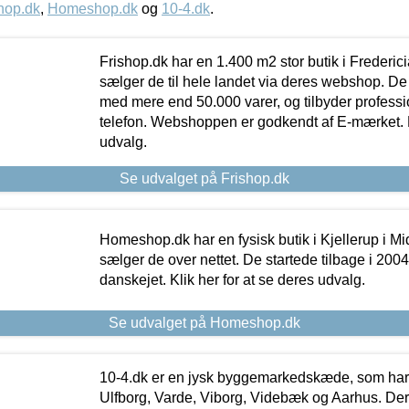
hop.dk
,
Homeshop.dk
og
10-4.dk
.
Frishop.dk har en 1.400 m2 stor butik i Frederic
sælger de til hele landet via deres webshop. De h
med mere end 50.000 varer, og tilbyder professi
telefon. Webshoppen er godkendt af E-mærket. Kl
udvalg.
Se udvalget på Frishop.dk
Homeshop.dk har en fysisk butik i Kjellerup i Mid
sælger de over nettet. De startede tilbage i 200
danskejet. Klik her for at se deres udvalg.
Se udvalget på Homeshop.dk
10-4.dk er en jysk byggemarkedskæde, som har 
Ulfborg, Varde, Viborg, Videbæk og Aarhus. De