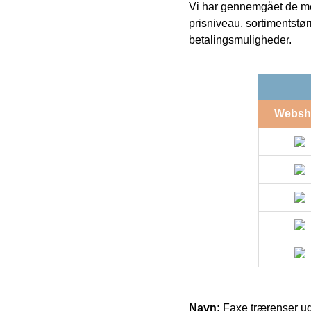
Vi har gennemgået de mes
prisniveau, sortimentstø
betalingsmuligheder.
Websh
Navn:
Faxe trærenser u