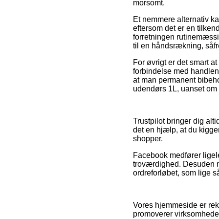
morsomt.
Et nemmere alternativ ka
eftersom det er en tilkend
forretningen rutinemæssig
til en håndsrækning, såf
For øvrigt er det smart 
forbindelse med handlen, 
at man permanent bibehol
udendørs 1L, uanset om d
Trustpilot bringer dig al
det en hjælp, at du kigg
shopper.
Facebook medfører ligele
troværdighed. Desuden m
ordreforløbet, som lige så
Vores hjemmeside er rekl
promoverer virksomhedern