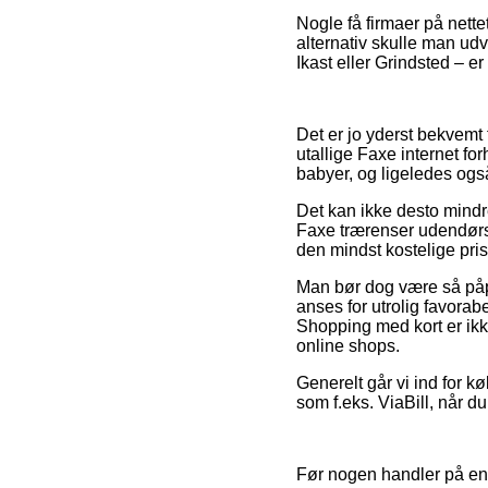
Nogle få firmaer på nettet
alternativ skulle man u
Ikast eller Grindsted – er 
Det er jo yderst bekvemt f
utallige Faxe internet for
babyer, og ligeledes ogs
Det kan ikke desto mindre
Faxe trærenser udendørs 
den mindst kostelige pris
Man bør dog være så påpas
anses for utrolig favorab
Shopping med kort er ikk
online shops.
Generelt går vi ind for k
som f.eks. ViaBill, når d
Før nogen handler på en