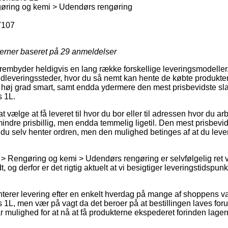
øring og kemi > Udendørs rengøring
7107
jerner baseret på
29
anmeldelser
frembyder heldigvis en lang række forskellige leveringsmodeller
dleveringssteder, hvor du så nemt kan hente de købte produkter 
i høj grad smart, samt endda ydermere den mest prisbevidste sl
 1L.
 vælge at få leveret til hvor du bor eller til adressen hvor du a
ndre prisbillig, men endda temmelig ligetil. Den mest prisbevidst
t du selv henter ordren, men den mulighed betinges af at du leve
> Rengøring og kemi > Udendørs rengøring er selvfølgelig ret 
, og derfor er det rigtig aktuelt at vi besigtiger leveringstidspun
anterer levering efter en enkelt hverdag på mange af shoppens 
L, men vær på vagt da det beroer på at bestillingen laves forud 
ar mulighed for at nå at få produkterne ekspederet forinden lag