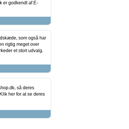
k er godkendt af E-
edskæde, som også har
en rigtig meget over
keder et stort udvalg.
hop.dk, så deres
lik her for at se deres