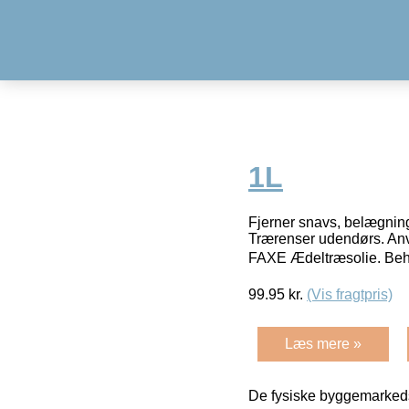
1L
Fjerner snavs, belægning
Trærenser udendørs. Anv
FAXE Ædeltræsolie. Beh
99.95
kr.
(Vis fragtpris)
Læs mere »
De fysiske byggemarkeds