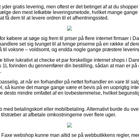
 yder gratis levering, men oftest er det betinget af at du shopper
dvælge den mest letkøbte leveringsmetode, hvilket mange gange
at få dem til at levere ordren til et afhentningssted.
or købere at søge sig frem til priser på flere internet firmaer i 
handlere set sig tvunget til at tvinge priserne på en række af der
å til voksne – voldsomt, og endda nogle gange præstere leveri
 blive lukrativt at checke et par forskellige internet shops i Da
1L forinden du gennemfører din bestilling, sådan at man er på 
.
selig, at når en forhandler på nettet forhandler en vare til sal
el, så kunne det mange gange være et bevis på en uoprigtig inter
e desto mindre omfattet af en lovbestemmelse, hvilket begunsti
øb med betalingskort eller mobilbetaling. Alternativt burde du o
u tilstræber at afbetale omkostningerne over flere uger.
 Faxe webshop kunne man altid se på webbutikkens regler, men d