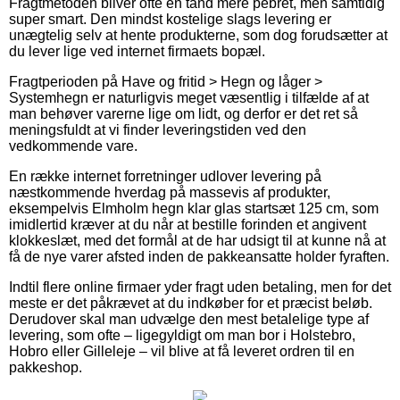
Fragtmetoden bliver ofte en tand mere pebret, men samtidig
super smart. Den mindst kostelige slags levering er
unægtelig selv at hente produkterne, som dog forudsætter at
du lever lige ved internet firmaets bopæl.
Fragtperioden på Have og fritid > Hegn og låger >
Systemhegn er naturligvis meget væsentlig i tilfælde af at
man behøver varerne lige om lidt, og derfor er det ret så
meningsfuldt at vi finder leveringstiden ved den
vedkommende vare.
En række internet forretninger udlover levering på
næstkommende hverdag på massevis af produkter,
eksempelvis Elmholm hegn klar glas startsæt 125 cm, som
imidlertid kræver at du når at bestille forinden et angivent
klokkeslæt, med det formål at de har udsigt til at kunne nå at
få de nye varer afsted inden de pakkeansatte holder fyraften.
Indtil flere online firmaer yder fragt uden betaling, men for det
meste er det påkrævet at du indkøber for et præcist beløb.
Derudover skal man udvælge den mest betalelige type af
levering, som ofte – ligegyldigt om man bor i Holstebro,
Hobro eller Gilleleje – vil blive at få leveret ordren til en
pakkeshop.