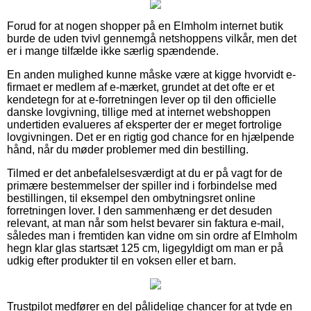
Forud for at nogen shopper på en Elmholm internet butik
burde de uden tvivl gennemgå netshoppens vilkår, men det
er i mange tilfælde ikke særlig spændende.
En anden mulighed kunne måske være at kigge hvorvidt e-
firmaet er medlem af e-mærket, grundet at det ofte er et
kendetegn for at e-forretningen lever op til den officielle
danske lovgivning, tillige med at internet webshoppen
undertiden evalueres af eksperter der er meget fortrolige
lovgivningen. Det er en rigtig god chance for en hjælpende
hånd, når du møder problemer med din bestilling.
Tilmed er det anbefalelsesværdigt at du er på vagt for de
primære bestemmelser der spiller ind i forbindelse med
bestillingen, til eksempel den ombytningsret online
forretningen lover. I den sammenhæng er det desuden
relevant, at man når som helst bevarer sin faktura e-mail,
således man i fremtiden kan vidne om sin ordre af Elmholm
hegn klar glas startsæt 125 cm, ligegyldigt om man er på
udkig efter produkter til en voksen eller et barn.
Trustpilot medfører en del pålidelige chancer for at tyde en