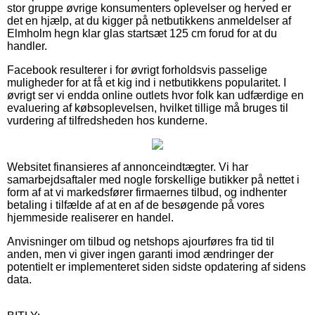
stor gruppe øvrige konsumenters oplevelser og herved er
det en hjælp, at du kigger på netbutikkens anmeldelser af
Elmholm hegn klar glas startsæt 125 cm forud for at du
handler.
Facebook resulterer i for øvrigt forholdsvis passelige
muligheder for at få et kig ind i netbutikkens popularitet. I
øvrigt ser vi endda online outlets hvor folk kan udfærdige en
evaluering af købsoplevelsen, hvilket tillige må bruges til
vurdering af tilfredsheden hos kunderne.
Websitet finansieres af annonceindtægter. Vi har
samarbejdsaftaler med nogle forskellige butikker på nettet i
form af at vi markedsfører firmaernes tilbud, og indhenter
betaling i tilfælde af at en af de besøgende på vores
hjemmeside realiserer en handel.
Anvisninger om tilbud og netshops ajourføres fra tid til
anden, men vi giver ingen garanti imod ændringer der
potentielt er implementeret siden sidste opdatering af sidens
data.