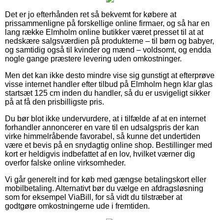
Det er jo efterhånden ret så bekvemt for købere at
prissammenligne på forskellige online firmaer, og så har en
lang række Elmholm online butikker været presset til at at
nedskære salgsværdien på produkterne – til børn og babyer,
og samtidig også til kvinder og mænd – voldsomt, og endda
nogle gange præstere levering uden omkostninger.
Men det kan ikke desto mindre vise sig gunstigt at efterprøve
visse internet handler efter tilbud på Elmholm hegn klar glas
startsæt 125 cm inden du handler, så du er usvigeligt sikker
på at få den prisbilligste pris.
Du bør blot ikke undervurdere, at i tilfælde af at en internet
forhandler annoncerer en vare til en udsalgspris der kan
virke himmelråbende favorabel, så kunne det undertiden
være et bevis på en snydagtig online shop. Bestillinger med
kort er heldigvis indbefattet af en lov, hvilket værner dig
overfor falske online virksomheder.
Vi går generelt ind for køb med gængse betalingskort eller
mobilbetaling. Alternativt bør du vælge en afdragsløsning
som for eksempel ViaBill, for så vidt du tilstræber at
godtgøre omkostningerne ude i fremtiden.