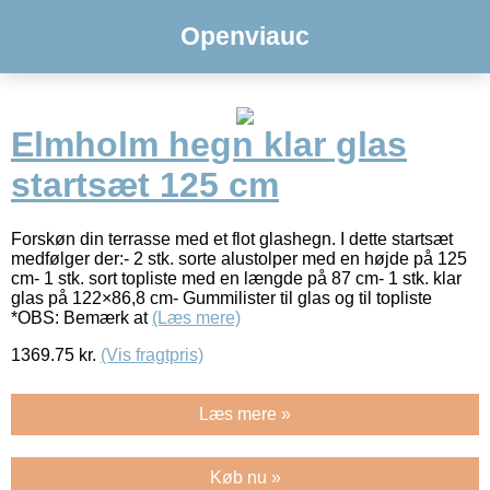
Openviauc
Elmholm hegn klar glas
startsæt 125 cm
Forskøn din terrasse med et flot glashegn. I dette startsæt
medfølger der:- 2 stk. sorte alustolper med en højde på 125
cm- 1 stk. sort topliste med en længde på 87 cm- 1 stk. klar
glas på 122×86,8 cm- Gummilister til glas og til topliste
*OBS: Bemærk at
(Læs mere)
1369.75
kr.
(Vis fragtpris)
Læs mere »
Køb nu »