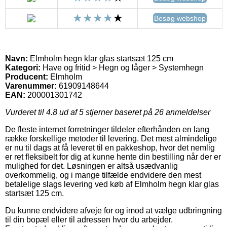
Besøg webshop
Navn:
Elmholm hegn klar glas startsæt 125 cm
Kategori:
Have og fritid > Hegn og låger > Systemhegn
Producent:
Elmholm
Varenummer:
61909148644
EAN:
200001301742
Vurderet til
4.8
ud af 5 stjerner baseret på
26
anmeldelser
De fleste internet forretninger tildeler efterhånden en lang
række forskellige metoder til levering. Det mest almindelige
er nu til dags at få leveret til en pakkeshop, hvor det nemlig
er ret fleksibelt for dig at kunne hente din bestilling når der er
mulighed for det. Løsningen er altså usædvanlig
overkommelig, og i mange tilfælde endvidere den mest
betalelige slags levering ved køb af Elmholm hegn klar glas
startsæt 125 cm.
Du kunne endvidere afveje for og imod at vælge udbringning
til din bopæl eller til adressen hvor du arbejder.