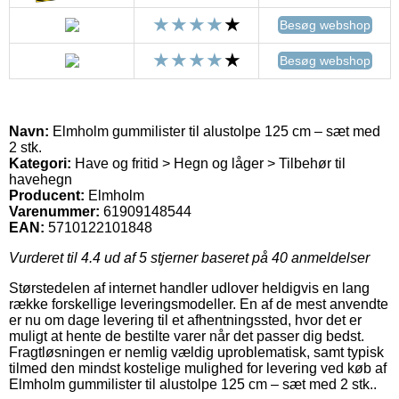
Besøg webshop
Besøg webshop
Navn:
Elmholm gummilister til alustolpe 125 cm – sæt med
2 stk.
Kategori:
Have og fritid > Hegn og låger > Tilbehør til
havehegn
Producent:
Elmholm
Varenummer:
61909148544
EAN:
5710122101848
Vurderet til
4.4
ud af 5 stjerner baseret på
40
anmeldelser
Størstedelen af internet handler udlover heldigvis en lang
række forskellige leveringsmodeller. En af de mest anvendte
er nu om dage levering til et afhentningssted, hvor det er
muligt at hente de bestilte varer når det passer dig bedst.
Fragtløsningen er nemlig vældig uproblematisk, samt typisk
tilmed den mindst kostelige mulighed for levering ved køb af
Elmholm gummilister til alustolpe 125 cm – sæt med 2 stk..