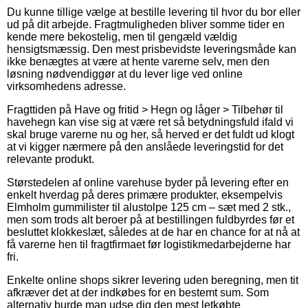
Du kunne tillige vælge at bestille levering til hvor du bor eller
ud på dit arbejde. Fragtmuligheden bliver somme tider en
kende mere bekostelig, men til gengæld vældig
hensigtsmæssig. Den mest prisbevidste leveringsmåde kan
ikke benægtes at være at hente varerne selv, men den
løsning nødvendiggør at du lever lige ved online
virksomhedens adresse.
Fragttiden på Have og fritid > Hegn og låger > Tilbehør til
havehegn kan vise sig at være ret så betydningsfuld ifald vi
skal bruge varerne nu og her, så herved er det fuldt ud klogt
at vi kigger nærmere på den anslåede leveringstid for det
relevante produkt.
Størstedelen af online varehuse byder på levering efter en
enkelt hverdag på deres primære produkter, eksempelvis
Elmholm gummilister til alustolpe 125 cm – sæt med 2 stk.,
men som trods alt beroer på at bestillingen fuldbyrdes før et
besluttet klokkeslæt, således at de har en chance for at nå at
få varerne hen til fragtfirmaet før logistikmedarbejderne har
fri.
Enkelte online shops sikrer levering uden beregning, men tit
afkræver det at der indkøbes for en bestemt sum. Som
alternativ burde man udse dig den mest letkøbte