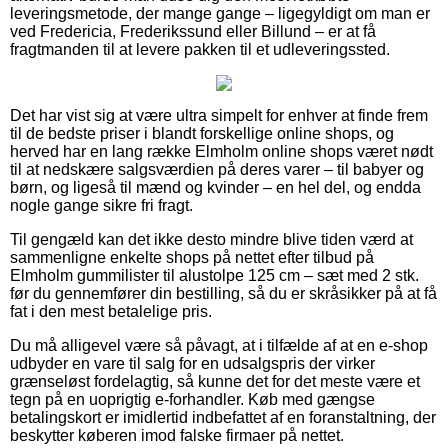
leveringsmetode, der mange gange – ligegyldigt om man er
ved Fredericia, Frederikssund eller Billund – er at få
fragtmanden til at levere pakken til et udleveringssted.
Det har vist sig at være ultra simpelt for enhver at finde frem
til de bedste priser i blandt forskellige online shops, og
herved har en lang række Elmholm online shops været nødt
til at nedskære salgsværdien på deres varer – til babyer og
børn, og ligeså til mænd og kvinder – en hel del, og endda
nogle gange sikre fri fragt.
Til gengæld kan det ikke desto mindre blive tiden værd at
sammenligne enkelte shops på nettet efter tilbud på
Elmholm gummilister til alustolpe 125 cm – sæt med 2 stk.
før du gennemfører din bestilling, så du er skråsikker på at få
fat i den mest betalelige pris.
Du må alligevel være så påvagt, at i tilfælde af at en e-shop
udbyder en vare til salg for en udsalgspris der virker
grænseløst fordelagtig, så kunne det for det meste være et
tegn på en uoprigtig e-forhandler. Køb med gængse
betalingskort er imidlertid indbefattet af en foranstaltning, der
beskytter køberen imod falske firmaer på nettet.