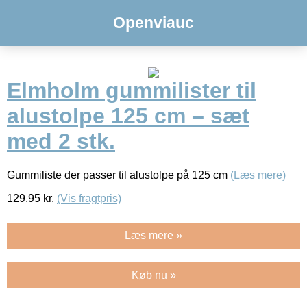
Openviauc
Elmholm gummilister til
alustolpe 125 cm – sæt
med 2 stk.
Gummiliste der passer til alustolpe på 125 cm
(Læs mere)
129.95
kr.
(Vis fragtpris)
Læs mere »
Køb nu »