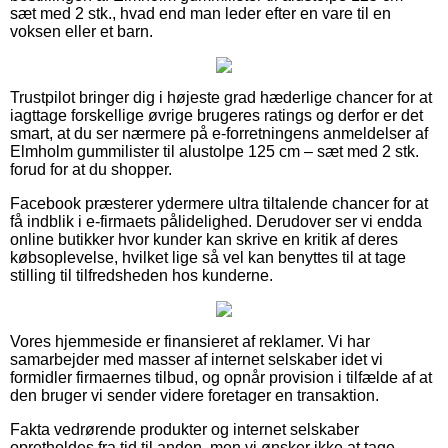
sæt med 2 stk., hvad end man leder efter en vare til en
voksen eller et barn.
Trustpilot bringer dig i højeste grad hæderlige chancer for at
iagttage forskellige øvrige brugeres ratings og derfor er det
smart, at du ser nærmere på e-forretningens anmeldelser af
Elmholm gummilister til alustolpe 125 cm – sæt med 2 stk.
forud for at du shopper.
Facebook præsterer ydermere ultra tiltalende chancer for at
få indblik i e-firmaets pålidelighed. Derudover ser vi endda
online butikker hvor kunder kan skrive en kritik af deres
købsoplevelse, hvilket lige så vel kan benyttes til at tage
stilling til tilfredsheden hos kunderne.
Vores hjemmeside er finansieret af reklamer. Vi har
samarbejder med masser af internet selskaber idet vi
formidler firmaernes tilbud, og opnår provision i tilfælde af at
den bruger vi sender videre foretager en transaktion.
Fakta vedrørende produkter og internet selskaber
opretholdes fra tid til anden, men vi ønsker ikke at tage