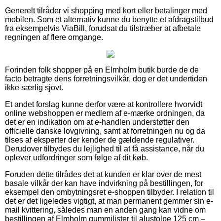
Generelt tilråder vi shopping med kort eller betalinger med
mobilen. Som et alternativ kunne du benytte et afdragstilbud
fra eksempelvis ViaBill, forudsat du tilstræber at afbetale
regningen af flere omgange.
Forinden folk shopper på en Elmholm butik burde de de
facto betragte dens forretningsvilkår, dog er det undertiden
ikke særlig sjovt.
Et andet forslag kunne derfor være at kontrollere hvorvidt
online webshoppen er medlem af e-mærke ordningen, da
det er en indikation om at e-handlen understøtter den
officielle danske lovgivning, samt at forretningen nu og da
tilses af eksperter der kender de gældende regulativer.
Derudover tilbydes du lejlighed til at få assistance, når du
oplever udfordringer som følge af dit køb.
Foruden dette tilrådes det at kunden er klar over de mest
basale vilkår der kan have indvirkning på bestillingen, for
eksempel den ombytningsret e-shoppen tilbyder. I relation til
det er det ligeledes vigtigt, at man permanent gemmer sin e-
mail kvittering, således man en anden gang kan vidne om
bestillingen af Elmholm gummilister til alustolpe 125 cm –