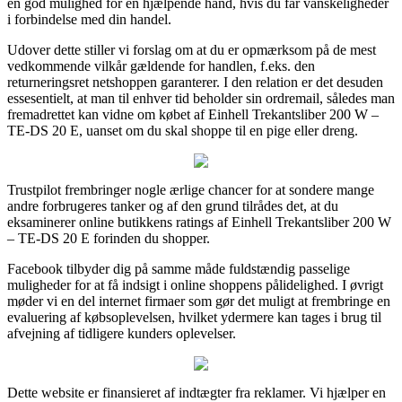
en god mulighed for en hjælpende hånd, hvis du får vanskeligheder
i forbindelse med din handel.
Udover dette stiller vi forslag om at du er opmærksom på de mest
vedkommende vilkår gældende for handlen, f.eks. den
returneringsret netshoppen garanterer. I den relation er det desuden
essesentielt, at man til enhver tid beholder sin ordremail, således man
fremadrettet kan vidne om købet af Einhell Trekantsliber 200 W –
TE-DS 20 E, uanset om du skal shoppe til en pige eller dreng.
Trustpilot frembringer nogle ærlige chancer for at sondere mange
andre forbrugeres tanker og af den grund tilrådes det, at du
eksaminerer online butikkens ratings af Einhell Trekantsliber 200 W
– TE-DS 20 E forinden du shopper.
Facebook tilbyder dig på samme måde fuldstændig passelige
muligheder for at få indsigt i online shoppens pålidelighed. I øvrigt
møder vi en del internet firmaer som gør det muligt at frembringe en
evaluering af købsoplevelsen, hvilket ydermere kan tages i brug til
afvejning af tidligere kunders oplevelser.
Dette website er finansieret af indtægter fra reklamer. Vi hjælper en