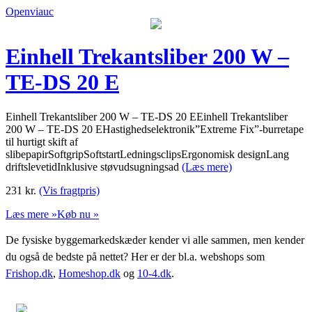
Openviauc
Einhell Trekantsliber 200 W –
TE-DS 20 E
Einhell Trekantsliber 200 W – TE-DS 20 EEinhell Trekantsliber
200 W – TE-DS 20 EHastighedselektronik”Extreme Fix”-burretape
til hurtigt skift af
slibepapirSoftgripSoftstartLedningsclipsErgonomisk designLang
driftslevetidInklusive støvudsugningsad
(Læs mere)
231
kr.
(Vis fragtpris)
Læs mere »
Køb nu »
De fysiske byggemarkedskæder kender vi alle sammen, men kender
du også de bedste på nettet? Her er der bl.a. webshops som
Frishop.dk
,
Homeshop.dk
og
10-4.dk
.