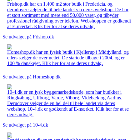
Frishop.dk har en 1.400 m2 stor butik i Fredericia, og
derudover sælger de til hele landet via deres webshop. De har
et stort sortiment med mere end 50.000 varer, og tilbyder
professionel rådgivning over telefon. Webshoppen er godkendt
af E-mærket. Klik her for at se deres udvalg.
Se udvalget på Frishop.dk
Homeshop.dk har en fysisk butik i Kjellerup i Midtjylland, og
ellers sælger de over nettet. De startede tilbage i 2004, og er
100 % danskejet. Klik her for at se deres udvalg.
Se udvalget på Homeshop.dk
10-4.dk er en jysk byggemarkedskæde, som har butikker i
Ringkøbing, Ulfborg, Varde, Viborg, Videbæk og Aarhus.
Derudover sælger de en hel del til hele landet via deres
webshop. 10-4.dk er godkendt af E-mærket. Klik her for at se
deres udvalg.
Se udvalget på 10-4.dk