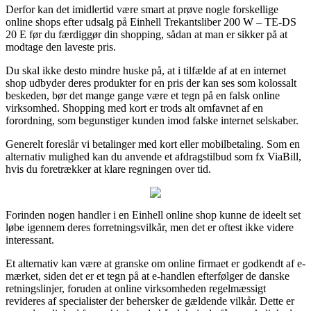
Derfor kan det imidlertid være smart at prøve nogle forskellige
online shops efter udsalg på Einhell Trekantsliber 200 W – TE-DS
20 E før du færdiggør din shopping, sådan at man er sikker på at
modtage den laveste pris.
Du skal ikke desto mindre huske på, at i tilfælde af at en internet
shop udbyder deres produkter for en pris der kan ses som kolossalt
beskeden, bør det mange gange være et tegn på en falsk online
virksomhed. Shopping med kort er trods alt omfavnet af en
forordning, som begunstiger kunden imod falske internet selskaber.
Generelt foreslår vi betalinger med kort eller mobilbetaling. Som en
alternativ mulighed kan du anvende et afdragstilbud som fx ViaBill,
hvis du foretrækker at klare regningen over tid.
Forinden nogen handler i en Einhell online shop kunne de ideelt set
løbe igennem deres forretningsvilkår, men det er oftest ikke videre
interessant.
Et alternativ kan være at granske om online firmaet er godkendt af e-
mærket, siden det er et tegn på at e-handlen efterfølger de danske
retningslinjer, foruden at online virksomheden regelmæssigt
revideres af specialister der behersker de gældende vilkår. Dette er