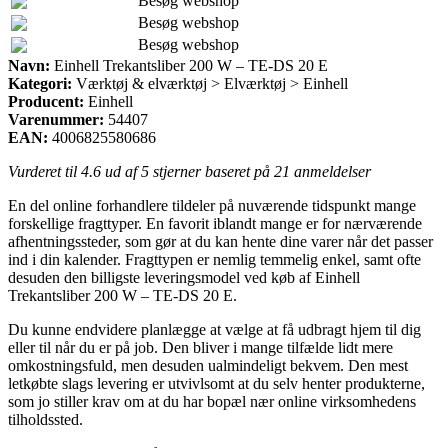
Besøg webshop
Besøg webshop
Besøg webshop
Navn:
Einhell Trekantsliber 200 W – TE-DS 20 E
Kategori:
Værktøj & elværktøj > Elværktøj > Einhell
Producent:
Einhell
Varenummer:
54407
EAN:
4006825580686
Vurderet til
4.6
ud af 5 stjerner baseret på
21
anmeldelser
En del online forhandlere tildeler på nuværende tidspunkt mange
forskellige fragttyper. En favorit iblandt mange er for nærværende
afhentningssteder, som gør at du kan hente dine varer når det passer
ind i din kalender. Fragttypen er nemlig temmelig enkel, samt ofte
desuden den billigste leveringsmodel ved køb af Einhell
Trekantsliber 200 W – TE-DS 20 E.
Du kunne endvidere planlægge at vælge at få udbragt hjem til dig
eller til når du er på job. Den bliver i mange tilfælde lidt mere
omkostningsfuld, men desuden ualmindeligt bekvem. Den mest
letkøbte slags levering er utvivlsomt at du selv henter produkterne,
som jo stiller krav om at du har bopæl nær online virksomhedens
tilholdssted.