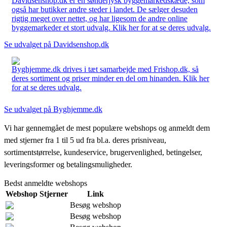
Davidsenshop.dk er en sønderjysk byggemarkedskæde, som
også har butikker andre steder i landet. De sælger desuden
rigtig meget over nettet, og har ligesom de andre online
byggemarkeder et stort udvalg. Klik her for at se deres udvalg.
Se udvalget på Davidsenshop.dk
Byghjemme.dk drives i tæt samarbejde med Frishop.dk, så
deres sortiment og priser minder en del om hinanden. Klik her
for at se deres udvalg.
Se udvalget på Byghjemme.dk
Vi har gennemgået de mest populære webshops og anmeldt dem
med stjerner fra 1 til 5 ud fra bl.a. deres prisniveau,
sortimentstørrelse, kundeservice, brugervenlighed, betingelser,
leveringsformer og betalingsmuligheder.
Bedst anmeldte webshops
Webshop
Stjerner
Link
Besøg webshop
Besøg webshop