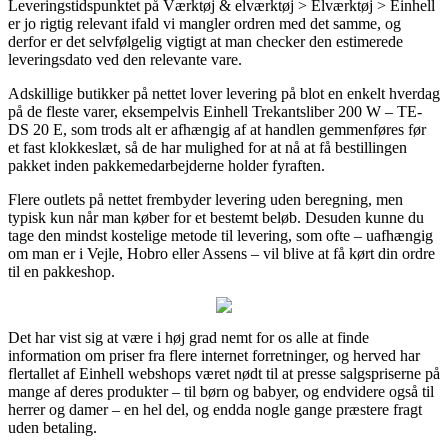
Leveringstidspunktet på Værktøj & elværktøj > Elværktøj > Einhell
er jo rigtig relevant ifald vi mangler ordren med det samme, og
derfor er det selvfølgelig vigtigt at man checker den estimerede
leveringsdato ved den relevante vare.
Adskillige butikker på nettet lover levering på blot en enkelt hverdag
på de fleste varer, eksempelvis Einhell Trekantsliber 200 W – TE-
DS 20 E, som trods alt er afhængig af at handlen gemmenføres før
et fast klokkeslæt, så de har mulighed for at nå at få bestillingen
pakket inden pakkemedarbejderne holder fyraften.
Flere outlets på nettet frembyder levering uden beregning, men
typisk kun når man køber for et bestemt beløb. Desuden kunne du
tage den mindst kostelige metode til levering, som ofte – uafhængig
om man er i Vejle, Hobro eller Assens – vil blive at få kørt din ordre
til en pakkeshop.
Det har vist sig at være i høj grad nemt for os alle at finde
information om priser fra flere internet forretninger, og herved har
flertallet af Einhell webshops været nødt til at presse salgspriserne på
mange af deres produkter – til børn og babyer, og endvidere også til
herrer og damer – en hel del, og endda nogle gange præstere fragt
uden betaling.