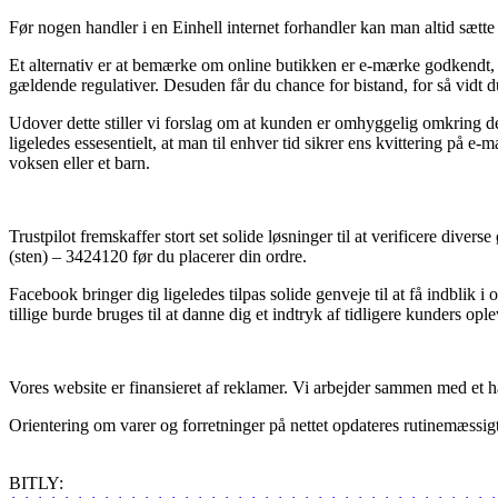
Før nogen handler i en Einhell internet forhandler kan man altid sætte
Et alternativ er at bemærke om online butikken er e-mærke godkendt, h
gældende regulativer. Desuden får du chance for bistand, for så vidt 
Udover dette stiller vi forslag om at kunden er omhyggelig omkring de me
ligeledes essesentielt, at man til enhver tid sikrer ens kvittering på 
voksen eller et barn.
Trustpilot fremskaffer stort set solide løsninger til at verificere di
(sten) – 3424120 før du placerer din ordre.
Facebook bringer dig ligeledes tilpas solide genveje til at få indbli
tillige burde bruges til at danne dig et indtryk af tidligere kunders ople
Vores website er finansieret af reklamer. Vi arbejder sammen med et hav
Orientering om varer og forretninger på nettet opdateres rutinemæssigt, 
BITLY: