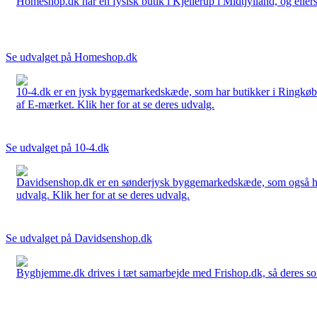
Homeshop.dk har en fysisk butik i Kjellerup i Midtjylland, og ellers
Se udvalget på Homeshop.dk
10-4.dk er en jysk byggemarkedskæde, som har butikker i Ringkøbi
af E-mærket. Klik her for at se deres udvalg.
Se udvalget på 10-4.dk
Davidsenshop.dk er en sønderjysk byggemarkedskæde, som også har b
udvalg. Klik her for at se deres udvalg.
Se udvalget på Davidsenshop.dk
Byghjemme.dk drives i tæt samarbejde med Frishop.dk, så deres sort