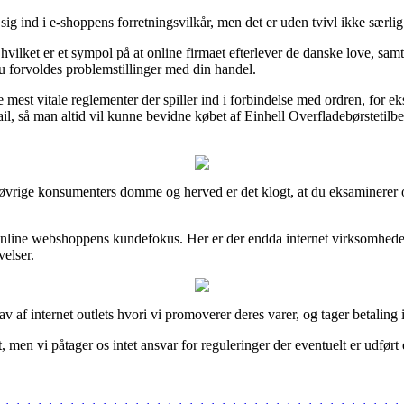
 sig ind i e-shoppens forretningsvilkår, men det er uden tvivl ikke særl
vilket er et sympol på at online firmaet efterlever de danske love, sa
du forvoldes problemstillinger med din handel.
st vitale reglementer der spiller ind i forbindelse med ordren, for eksem
e-mail, så man altid vil kunne bevidne købet af Einhell Overfladebørsteti
verse øvrige konsumenters domme og herved er det klogt, at du eksaminerer
k i online webshoppens kundefokus. Her er der endda internet virksomhed
velser.
 af internet outlets hvori vi promoverer deres varer, og tager betaling i 
men vi påtager os intet ansvar for reguleringer der eventuelt er udført e