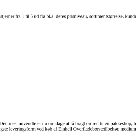
er fra 1 til 5 ud fra bl.a. deres prisniveau, sortimentstørrelse, kunde
 Den mest anvendte er nu om dage at få bragt ordren til en pakkeshop, hv
lligste leveringsform ved køb af Einhell Overfladebørstetilbehør, mediu