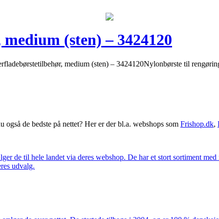
, medium (sten) – 3424120
fladebørstetilbehør, medium (sten) – 3424120Nylonbørste til rengøring 
 også de bedste på nettet? Her er der bl.a. webshops som
Frishop.dk
,
lger de til hele landet via deres webshop. De har et stort sortiment med
eres udvalg.