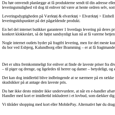
Du bør omvendt planlægge at få produkterne sendt til din adresse eller
leveringsmulighed vil dog til enhver tid være at hente ordren selv, som
Leveringsdygtigheden på Værktøj & elværktøj > Elværktøj > Einhell er 
leveringstidspunktet på det pågældende produkt.
En hel del internet butikker garanterer 1 hverdags levering på deres p
konkret klokkeslæt, så de højst sandsynligt kan nå at få varerne betjent
Nogle internet outlets byder på fragtfri levering, men for det meste k
du bor ved Esbjerg, Kalundborg eller Bramming – er at få fragtmanden t
Det er ultra fremkommeligt for enhver at finde de laveste priser fra d
– til piger og drenge, og ligeledes til herrer og damer – betydeligt, og
Det kan dog imidlertid blive indbringende at se nærmere på en række 
skudsikker på at antage den laveste pris.
Du bør ikke desto mindre ikke undervurdere, at når en e-handler afsætt
Handler med kort er imidlertid inkluderet i et lovbud, som dækker dig
Vi tilråder shopping med kort eller MobilePay. Alternativt bør du drage