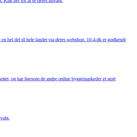
. Klik her for at se deres udvalg.
 hel del til hele landet via deres webshop. 10-4.dk er godkendt
ttet, og har ligesom de andre online byggemarkeder et stort
valg.