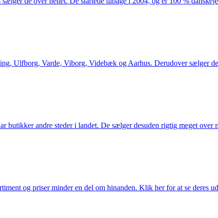
 sælger de over nettet. De startede tilbage i 2004, og er 100 % danskejet
ng, Ulfborg, Varde, Viborg, Videbæk og Aarhus. Derudover sælger de en
utikker andre steder i landet. De sælger desuden rigtig meget over ne
iment og priser minder en del om hinanden. Klik her for at se deres ud