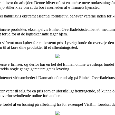
 til hvor du arbejder. Denne bliver oftest en anelse mere omkostningsful
 jo stiller krav om at du bor i nærheden af e-firmaets hjemsted.
naturligvis ekstremt essentiel forudsat vi behøver varerne inden for ko
rimære produkter, eksempelvis Einhell Overfladebørstetilbehør, medium (
 forud for at de logistikansatte tager hjem.
un såfremt man køber for en bestemt pris. I øvrigt burde du overveje den
il at køre dine produkter til et afhentningssted.
iverse e-firmaer, og derfor har en hel del Einhell online webshops funde
 endda nogle gange garantere gratis levering.
internet virksomheder i Danmark efter udsalg på Einhell Overfladebørst
er varer til salg for en pris som er uforståeligt fremragende, så kunne 
 overfor svindlende online forhandlere.
 fordel af en løsning på afbetaling fra for eksempel ViaBill, forudsat d