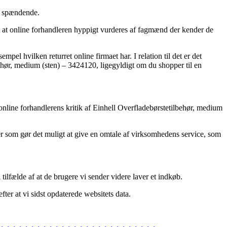
ig spændende.
mt at online forhandleren hyppigt vurderes af fagmænd der kender de
pel hvilken returret online firmaet har. I relation til det er det
lbehør, medium (sten) – 3424120, ligegyldigt om du shopper til en
 online forhandlerens kritik af Einhell Overfladebørstetilbehør, medium
er som gør det muligt at give en omtale af virksomhedens service, som
tilfælde af at de brugere vi sender videre laver et indkøb.
fter at vi sidst opdaterede websitets data.