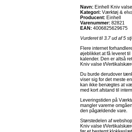
Navn:
Einhell Kniv vals
Kategori:
Værktøj & elvæ
Producent:
Einhell
Varenummer:
82821
EAN:
4006825629675
Vurderet til
3.7
ud af 5 st
Flere internet forhandle
øjeblikket at få leveret t
kalender. Den er altså r
Kniv valse t/Vertikalsk
Du burde derudover tænke o
viser sig for det meste e
kan ikke benægtes at vær
med kort afstand til inter
Leveringstiden på Værktøj
mangler varerne omgående,
den pågældende vare.
Størstedelen af webshop
Kniv valse t/Vertikalsk
før et bestemt klokkeslæ