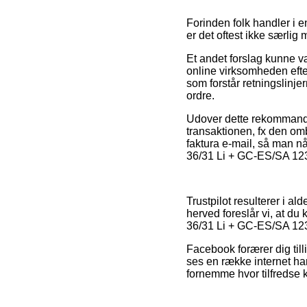
Forinden folk handler i e
er det oftest ikke særlig
Et andet forslag kunne 
online virksomheden efter
som forstår retningslinj
ordre.
Udover dette rekommander
transaktionen, fx den omb
faktura e-mail, så man n
36/31 Li + GC-ES/SA 123
Trustpilot resulterer i a
herved foreslår vi, at du
36/31 Li + GC-ES/SA 12
Facebook forærer dig till
ses en række internet han
fornemme hvor tilfredse 