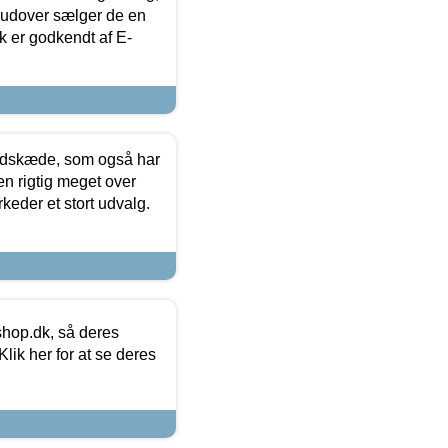
rudover sælger de en
k er godkendt af E-
edskæde, som også har
en rigtig meget over
keder et stort udvalg.
hop.dk, så deres
lik her for at se deres