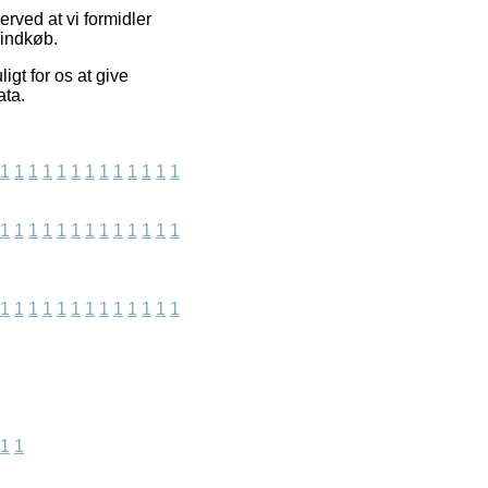
rved at vi formidler
 indkøb.
gt for os at give
ata.
1
1
1
1
1
1
1
1
1
1
1
1
1
1
1
1
1
1
1
1
1
1
1
1
1
1
1
1
1
1
1
1
1
1
1
1
1
1
1
1
1