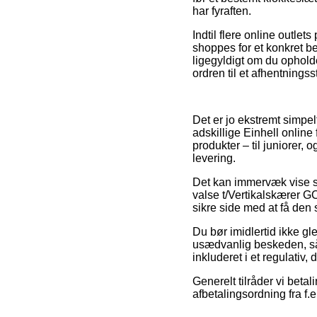
har fyraften.
Indtil flere online outlet
shoppes for et konkret be
ligegyldigt om du opholder
ordren til et afhentningss
Det er jo ekstremt simpel
adskillige Einhell online
produkter – til juniorer,
levering.
Det kan immervæk vise sig
valse t/Vertikalskærer G
sikre side med at få den 
Du bør imidlertid ikke g
usædvanlig beskeden, så 
inkluderet i et regulativ,
Generelt tilråder vi bet
afbetalingsordning fra f.e