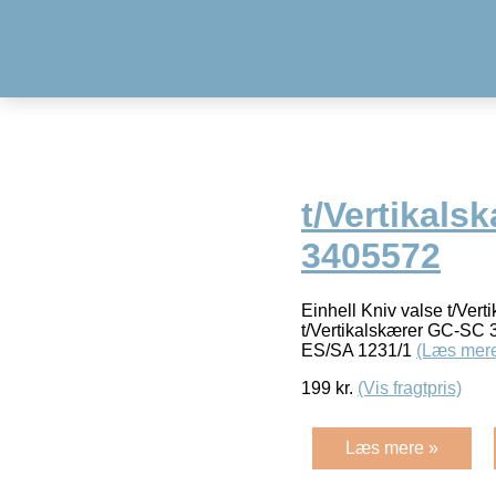
t/Vertikals
3405572
Einhell Kniv valse t/Ve
t/Vertikalskærer GC-SC 
ES/SA 1231/1
(Læs mer
199
kr.
(Vis fragtpris)
Læs mere »