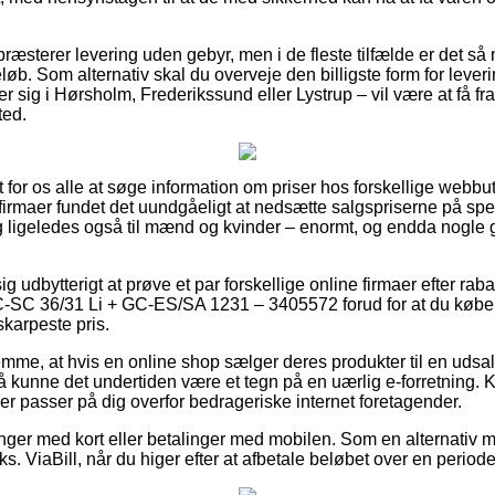
s præsterer levering uden gebyr, men i de fleste tilfælde er det så
løb. Som alternativ skal du overveje den billigste form for lever
 sig i Hørsholm, Frederikssund eller Lystrup – vil være at få frag
ted.
t for os alle at søge information om priser hos forskellige webbut
 firmaer fundet det uundgåeligt at nedsætte salgspriserne på spec
 og ligeledes også til mænd og kvinder – enormt, og endda nogle g
 udbytterigt at prøve et par forskellige online firmaer efter rab
C-SC 36/31 Li + GC-ES/SA 1231 – 3405572 forud for at du køber
skarpeste pris.
lemme, at hvis en online shop sælger deres produkter til en uds
kunne det undertiden være et tegn på en uærlig e-forretning. Kor
 der passer på dig overfor bedrageriske internet foretagender.
alinger med kort eller betalinger med mobilen. Som en alternativ
ks. ViaBill, når du higer efter at afbetale beløbet over en periode