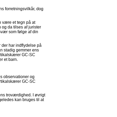
ns forretningsvilkår, dog
 være et tegn på at
g da tilses af jurister
svær som følge af din
der har indflydelse på
 man stadig gemmer ens
Vertikalskærer GC-SC
r et barn.
res observationer og
Vertikalskærer GC-SC
ens troværdighed. I øvrigt
eledes kan bruges til at