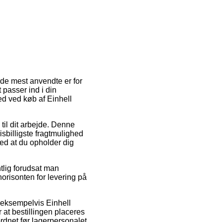
 de mest anvendte er for
 passer ind i din
ed ved køb af Einhell
 til dit arbejde. Denne
sbilligste fragtmulighed
ed at du opholder dig
tlig forudsat man
horisonten for levering på
 eksempelvis Einhell
at bestillingen placeres
rdnet før lagerpersonalet