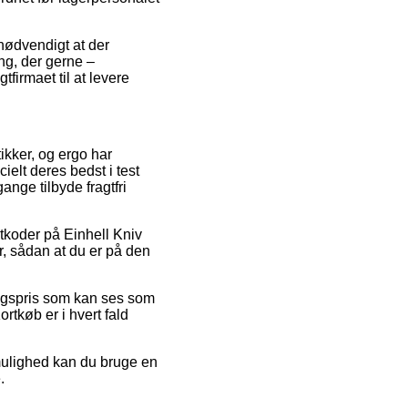
 nødvendigt at der
ing, der gerne –
tfirmaet til at levere
ikker, og ergo har
ielt deres bedst i test
ange tilbyde fragtfri
atkoder på Einhell Kniv
, sådan at du er på den
algspris som kan ses som
tkøb er i hvert fald
 mulighed kan du bruge en
.