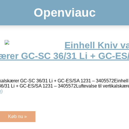
Openviauc
Einhell Kniv v
kærer GC-SC 36/31 Li + GC-ES
rtikalskærer GC-SC 36/31 Li + GC-ES/SA 1231 – 3405572Einhell
36/31 Li + GC-ES/SA 1231 – 3405572Luftevalse til vertikalskæ
e)
Køb nu »