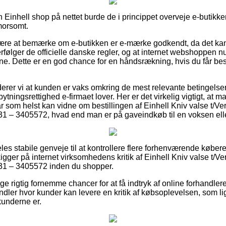
n Einhell shop på nettet burde de i princippet overveje e-butikke
 morsomt.
være at bemærke om e-butikken er e-mærke godkendt, da det kan
følger de officielle danske regler, og at internet webshoppen nu o
erne. Dette er en god chance for en håndsrækning, hvis du får be
er vi at kunden er vaks omkring de mest relevante betingelser 
ytningsrettighed e-firmaet lover. Her er det virkelig vigtigt, at
år som helst kan vidne om bestillingen af Einhell Kniv valse t/
1 – 3405572, hvad end man er på gaveindkøb til en voksen elle
ldeles stabile genveje til at kontrollere flere forhenværende købe
 kigger på internet virksomhedens kritik af Einhell Kniv valse t/
31 – 3405572 inden du shopper.
ige rigtig fornemme chancer for at få indtryk af online forhandler
dler hvor kunder kan levere en kritik af købsoplevelsen, som lig
kunderne er.