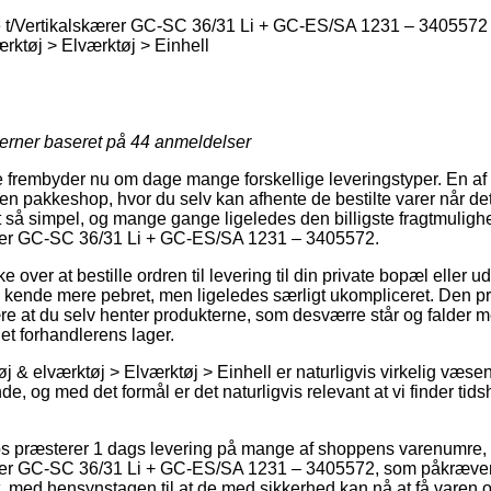
e t/Vertikalskærer GC-SC 36/31 Li + GC-ES/SA 1231 – 3405572
rktøj > Elværktøj > Einhell
jerner baseret på
44
anmeldelser
re frembyder nu om dage mange forskellige leveringstyper. En af
il en pakkeshop, hvor du selv kan afhente de bestilte varer når det
et så simpel, og mange gange ligeledes den billigste fragtmuligh
ærer GC-SC 36/31 Li + GC-ES/SA 1231 – 3405572.
ver at bestille ordren til levering til din private bopæl eller ud
n kende mere pebret, men ligeledes særligt ukompliceret. Den pri
e at du selv henter produkterne, som desværre står og falder m
net forhandlerens lager.
 & elværktøj > Elværktøj > Einhell er naturligvis virkelig væsen
 og med det formål er det naturligvis relevant at vi finder tids
s præsterer 1 dags levering på mange af shoppens varenumre,
ærer GC-SC 36/31 Li + GC-ES/SA 1231 – 3405572, som påkræver 
t, med hensynstagen til at de med sikkerhed kan nå at få varen o