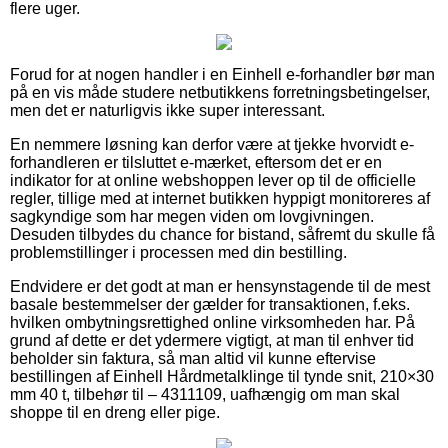
flere uger.
Forud for at nogen handler i en Einhell e-forhandler bør man
på en vis måde studere netbutikkens forretningsbetingelser,
men det er naturligvis ikke super interessant.
En nemmere løsning kan derfor være at tjekke hvorvidt e-
forhandleren er tilsluttet e-mærket, eftersom det er en
indikator for at online webshoppen lever op til de officielle
regler, tillige med at internet butikken hyppigt monitoreres af
sagkyndige som har megen viden om lovgivningen.
Desuden tilbydes du chance for bistand, såfremt du skulle få
problemstillinger i processen med din bestilling.
Endvidere er det godt at man er hensynstagende til de mest
basale bestemmelser der gælder for transaktionen, f.eks.
hvilken ombytningsrettighed online virksomheden har. På
grund af dette er det ydermere vigtigt, at man til enhver tid
beholder sin faktura, så man altid vil kunne eftervise
bestillingen af Einhell Hårdmetalklinge til tynde snit, 210×30
mm 40 t, tilbehør til – 4311109, uafhængig om man skal
shoppe til en dreng eller pige.