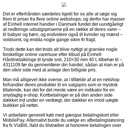
Det er efterhånden særdeles ligetil for os alle at søge sig
frem til priser fra flere online webshops, og derfor har masser
af Einhell internet handler i Danmark fundet det uundgåeligt
at nedbringe udsalgspriserne på en række af deres varer –
til babyer og børn, og endvidere også til kvinder og mænd –
voldsomt, og endda nogle gange sikre fri fragt.
Trods dette kan det trods alt blive nyttigt at granske nogle
forskellige online varehuse efter tilbud på Einhell
Hårdmetalklinge til tynde snit, 210×30 mm 40 t, tilbehør til –
4311109 før du gennemfører din handel, sådan at man er på
den sikre side med at antage den billigste pris.
Man må alligevel ikke overse, at i tilfælde af at en netshop
forhandler deres produkter til en salgspris som er mystisk
tiltalende, kan det for det meste være en indikator for en
snydagtig e-shop. Kortbetalinger er på den anden side
dækket ind under en vedtægt, der dækker en imod uægte
butikker på nettet.
Vi anbefaler generelt køb med gængse betalingskort eller
MobilePay. Alternativt burde du vælge en afbetalingsløsning
fra fx ViaBill, ifald du tilstræber at honorere betalingen over