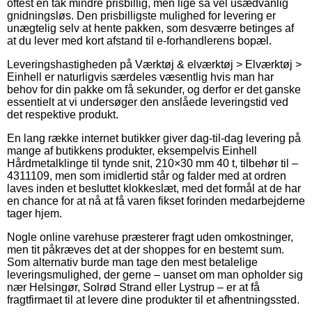
oftest en tak mindre prisbillig, men lige så vel usædvanlig
gnidningsløs. Den prisbilligste mulighed for levering er
unægtelig selv at hente pakken, som desværre betinges af
at du lever med kort afstand til e-forhandlerens bopæl.
Leveringshastigheden på Værktøj & elværktøj > Elværktøj >
Einhell er naturligvis særdeles væsentlig hvis man har
behov for din pakke om få sekunder, og derfor er det ganske
essentielt at vi undersøger den anslåede leveringstid ved
det respektive produkt.
En lang række internet butikker giver dag-til-dag levering på
mange af butikkens produkter, eksempelvis Einhell
Hårdmetalklinge til tynde snit, 210×30 mm 40 t, tilbehør til –
4311109, men som imidlertid står og falder med at ordren
laves inden et besluttet klokkeslæt, med det formål at de har
en chance for at nå at få varen fikset forinden medarbejderne
tager hjem.
Nogle online varehuse præsterer fragt uden omkostninger,
men tit påkræves det at der shoppes for en bestemt sum.
Som alternativ burde man tage den mest betalelige
leveringsmulighed, der gerne – uanset om man opholder sig
nær Helsingør, Solrød Strand eller Lystrup – er at få
fragtfirmaet til at levere dine produkter til et afhentningssted.