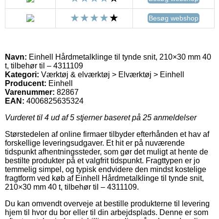
Besøg webshop
Navn:
Einhell Hårdmetalklinge til tynde snit, 210×30 mm 40
t, tilbehør til – 4311109
Kategori:
Værktøj & elværktøj > Elværktøj > Einhell
Producent:
Einhell
Varenummer:
82867
EAN:
4006825635324
Vurderet til
4
ud af 5 stjerner baseret på
25
anmeldelser
Størstedelen af online firmaer tilbyder efterhånden et hav af
forskellige leveringsudgaver. Et hit er på nuværende
tidspunkt afhentningssteder, som gør det muligt at hente de
bestilte produkter på et valgfrit tidspunkt. Fragttypen er jo
temmelig simpel, og typisk endvidere den mindst kostelige
fragtform ved køb af Einhell Hårdmetalklinge til tynde snit,
210×30 mm 40 t, tilbehør til – 4311109.
Du kan omvendt overveje at bestille produkterne til levering
hjem til hvor du bor eller til din arbejdsplads. Denne er som