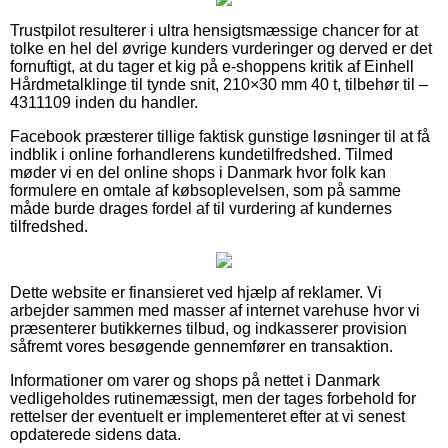
Trustpilot resulterer i ultra hensigtsmæssige chancer for at
tolke en hel del øvrige kunders vurderinger og derved er det
fornuftigt, at du tager et kig på e-shoppens kritik af Einhell
Hårdmetalklinge til tynde snit, 210×30 mm 40 t, tilbehør til –
4311109 inden du handler.
Facebook præsterer tillige faktisk gunstige løsninger til at få
indblik i online forhandlerens kundetilfredshed. Tilmed
møder vi en del online shops i Danmark hvor folk kan
formulere en omtale af købsoplevelsen, som på samme
måde burde drages fordel af til vurdering af kundernes
tilfredshed.
Dette website er finansieret ved hjælp af reklamer. Vi
arbejder sammen med masser af internet varehuse hvor vi
præsenterer butikkernes tilbud, og indkasserer provision
såfremt vores besøgende gennemfører en transaktion.
Informationer om varer og shops på nettet i Danmark
vedligeholdes rutinemæssigt, men der tages forbehold for
rettelser der eventuelt er implementeret efter at vi senest
opdaterede sidens data.