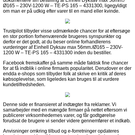
dokumentere sin bestilling af Einhell Dyksav max 56mm./
Ø165 – 230V-1200 W – TE-PS 165 – 4331300, ligegyldigt
om man er på udkig efter varer til en mand eller kvinde.
Trustpilot tilbyder visse udmærkede chancer for at eftersøge
en stor portion forhenværende brugeres synspunkter og
derfor er det godt, at du beser online forhandlerens
vurderinger af Einhell Dyksav max 56mm./Ø165 – 230V-
1200 W – TE-PS 165 – 4331300 inden du bestiller.
Facebook fremskaffer på samme måde faktisk fine chancer
for at få indblik i online firmaets popularitet. Derudover er der
endda e-shops som tilbyder folk at skrive en kritik af deres
købsoplevelse, som ligeledes kan bruges til at vurdere
kundetilfredsheden.
Denne side er finansieret af indtægter fra reklamer. Vi
samarbejder med en mængde firmaer på nettet eftersom vi
publicerer virksomhedernes varer, og får godtgørelse
forudsat de brugere vi sender videre gennemfører et indkøb.
Anvisninger omkring tilbud og e-forretninger opdateres