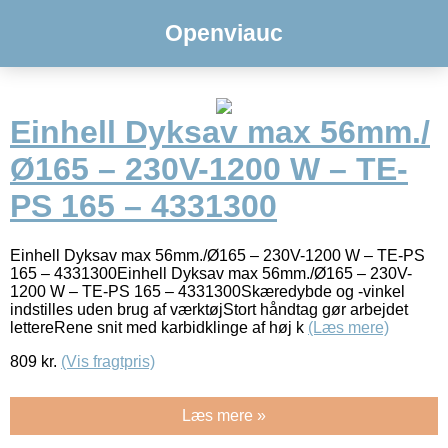
Openviauc
Einhell Dyksav max 56mm./
Ø165 – 230V-1200 W – TE-
PS 165 – 4331300
Einhell Dyksav max 56mm./Ø165 – 230V-1200 W – TE-PS
165 – 4331300Einhell Dyksav max 56mm./Ø165 – 230V-
1200 W – TE-PS 165 – 4331300Skæredybde og -vinkel
indstilles uden brug af værktøjStort håndtag gør arbejdet
lettereRene snit med karbidklinge af høj k
(Læs mere)
809
kr.
(Vis fragtpris)
Læs mere »