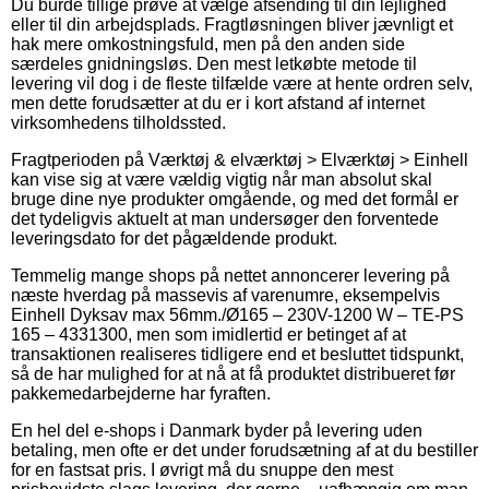
Du burde tillige prøve at vælge afsending til din lejlighed
eller til din arbejdsplads. Fragtløsningen bliver jævnligt et
hak mere omkostningsfuld, men på den anden side
særdeles gnidningsløs. Den mest letkøbte metode til
levering vil dog i de fleste tilfælde være at hente ordren selv,
men dette forudsætter at du er i kort afstand af internet
virksomhedens tilholdssted.
Fragtperioden på Værktøj & elværktøj > Elværktøj > Einhell
kan vise sig at være vældig vigtig når man absolut skal
bruge dine nye produkter omgående, og med det formål er
det tydeligvis aktuelt at man undersøger den forventede
leveringsdato for det pågældende produkt.
Temmelig mange shops på nettet annoncerer levering på
næste hverdag på massevis af varenumre, eksempelvis
Einhell Dyksav max 56mm./Ø165 – 230V-1200 W – TE-PS
165 – 4331300, men som imidlertid er betinget af at
transaktionen realiseres tidligere end et besluttet tidspunkt,
så de har mulighed for at nå at få produktet distribueret før
pakkemedarbejderne har fyraften.
En hel del e-shops i Danmark byder på levering uden
betaling, men ofte er det under forudsætning af at du bestiller
for en fastsat pris. I øvrigt må du snuppe den mest