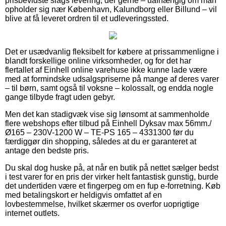
prisbevidste slags levering, der gerne – uafhængig om man
opholder sig nær København, Kalundborg eller Billund – vil
blive at få leveret ordren til et udleveringssted.
Det er usædvanlig fleksibelt for købere at prissammenligne i
blandt forskellige online virksomheder, og for det har
flertallet af Einhell online varehuse ikke kunne lade være
med at formindske udsalgspriserne på mange af deres varer
– til børn, samt også til voksne – kolossalt, og endda nogle
gange tilbyde fragt uden gebyr.
Men det kan stadigvæk vise sig lønsomt at sammenholde
flere webshops efter tilbud på Einhell Dyksav max 56mm./
Ø165 – 230V-1200 W – TE-PS 165 – 4331300 før du
færdiggør din shopping, således at du er garanteret at
antage den bedste pris.
Du skal dog huske på, at når en butik på nettet sælger bedst
i test varer for en pris der virker helt fantastisk gunstig, burde
det undertiden være et fingerpeg om en fup e-forretning. Køb
med betalingskort er heldigvis omfattet af en
lovbestemmelse, hvilket skærmer os overfor uoprigtige
internet outlets.