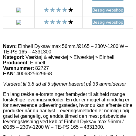
Besøg webshop
Besøg webshop
Navn:
Einhell Dyksav max 56mm./Ø165 – 230V-1200 W –
TE-PS 165 – 4331300
Kategori:
Værktøj & elværktøj > Elværktøj > Einhell
Producent:
Einhell
Varenummer:
82727
EAN:
4006825629668
Vurderet til
3.8
ud af 5 stjerner baseret på
33
anmeldelser
En lang række e-forretninger frembyder til alt held mange
forskellige leveringsmetoder. En der er meget almindelig er
for nærværende udleveringssteder, hvor du kan afhente dine
produkter når du har lyst. Leveringsmetoden er nemlig i høj
grad let gængelig, og endda tilmed den mest prisbevidste
leveringsløsning ved køb af Einhell Dyksav max 56mm./
Ø165 – 230V-1200 W – TE-PS 165 – 4331300.