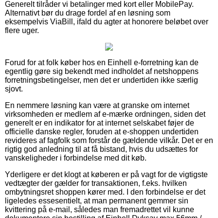
Generelt tilråder vi betalinger med kort eller MobilePay.
Alternativt bør du drage fordel af en løsning som
eksempelvis ViaBill, ifald du agter at honorere beløbet over
flere uger.
Forud for at folk køber hos en Einhell e-forretning kan de
egentlig gøre sig bekendt med indholdet af netshoppens
forretningsbetingelser, men det er undertiden ikke særlig
sjovt.
En nemmere løsning kan være at granske om internet
virksomheden er medlem af e-mærke ordningen, siden det
generelt er en indikator for at internet selskabet føjer de
officielle danske regler, foruden at e-shoppen undertiden
revideres af fagfolk som forstår de gældende vilkår. Det er en
rigtig god anledning til at få bistand, hvis du udsættes for
vanskeligheder i forbindelse med dit køb.
Yderligere er det klogt at køberen er på vagt for de vigtigste
vedtægter der gælder for transaktionen, f.eks. hvilken
ombytningsret shoppen kører med. I den forbindelse er det
ligeledes essesentielt, at man permanent gemmer sin
kvittering på e-mail, således man fremadrettet vil kunne