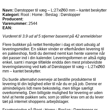
Navn:
Dørstopper til væg – L:27xØ60 mm – kantet beskytter
Kategori:
Root : Home : Beslag : Dørstopper
Producent:
Varenummer:
2544
EAN:
Vurderet til
3.9
ud af 5 stjerner baseret på
42
anmeldelser
Flere butikker på nettet frembyder i dag et stort udvalg af
leveringsmidler. En sikker vinder er efterhånden levering til
en pakkeshop, fordi du dermed nemt kan hente varerne når
det passer ind i din kalender. Leveringsformen er altså rigtig
enkel, samt i mange tilfælde endda den mest prisbevidste
leveringsløsning ved køb af Dørstopper til væg – L:27xØ60
mm – kantet beskytter.
Du burde alternativt overveje at bestille produkterne til
levering til din lejlighed eller til når du er på job. Denne er
almindeligvis lidt mere bekostelig, men tillige særligt
overkommelig. Den billigste mulighed for levering er uden
tvivl at hente pakken selv, som jo stiller krav om at du lever
tæt på internet shoppens arbejdslager.
Fragtperioden på Root : Home : Beslag : Dørstopper er