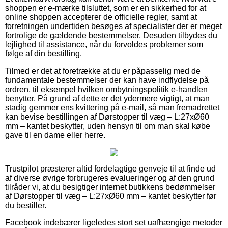
shoppen er e-mærke tilsluttet, som er en sikkerhed for at
online shoppen accepterer de officielle regler, samt at
forretningen undertiden besøges af specialister der er meget
fortrolige de gældende bestemmelser. Desuden tilbydes du
lejlighed til assistance, når du forvoldes problemer som
følge af din bestilling.
Tilmed er det at foretrække at du er påpasselig med de
fundamentale bestemmelser der kan have indflydelse på
ordren, til eksempel hvilken ombytningspolitik e-handlen
benytter. På grund af dette er det ydermere vigtigt, at man
stadig gemmer ens kvittering på e-mail, så man fremadrettet
kan bevise bestillingen af Dørstopper til væg – L:27xØ60
mm – kantet beskytter, uden hensyn til om man skal købe
gave til en dame eller herre.
Trustpilot præsterer altid fordelagtige genveje til at finde ud
af diverse øvrige forbrugeres evalueringer og af den grund
tilråder vi, at du besigtiger internet butikkens bedømmelser
af Dørstopper til væg – L:27xØ60 mm – kantet beskytter før
du bestiller.
Facebook indebærer ligeledes stort set uafhængige metoder