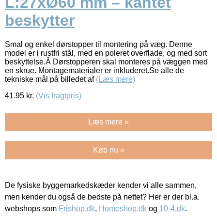
L:27xØ60 mm – kantet
beskytter
Smal og enkel dørstopper til montering på væg. Denne
model er i rustfri stål, med en poleret overflade, og med sort
beskyttelse.Â Dørstopperen skal monteres på væggen med
en skrue. Montagematerialer er inkluderet.Se alle de
tekniske mål på billedet af
(Læs mere)
41.95
kr.
(Vis fragtpris)
Læs mere »
Køb nu »
De fysiske byggemarkedskæder kender vi alle sammen,
men kender du også de bedste på nettet? Her er der bl.a.
webshops som
Frishop.dk
,
Homeshop.dk
og
10-4.dk
.