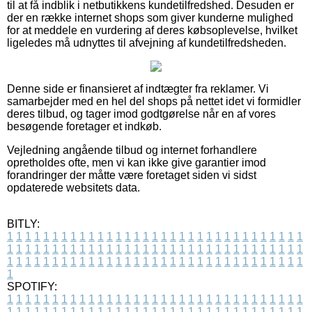
til at få indblik i netbutikkens kundetilfredshed. Desuden er
der en række internet shops som giver kunderne mulighed
for at meddele en vurdering af deres købsoplevelse, hvilket
ligeledes må udnyttes til afvejning af kundetilfredsheden.
Denne side er finansieret af indtægter fra reklamer. Vi
samarbejder med en hel del shops på nettet idet vi formidler
deres tilbud, og tager imod godtgørelse når en af vores
besøgende foretager et indkøb.
Vejledning angående tilbud og internet forhandlere
opretholdes ofte, men vi kan ikke give garantier imod
forandringer der måtte være foretaget siden vi sidst
opdaterede websitets data.
BITLY:
1
1
1
1
1
1
1
1
1
1
1
1
1
1
1
1
1
1
1
1
1
1
1
1
1
1
1
1
1
1
1
1
1
1
1
1
1
1
1
1
1
1
1
1
1
1
1
1
1
1
1
1
1
1
1
1
1
1
1
1
1
1
1
1
1
1
1
1
1
1
1
1
1
1
1
1
1
1
1
1
1
1
1
1
1
1
1
1
1
1
1
1
1
1
1
1
1
1
1
1
SPOTIFY:
1
1
1
1
1
1
1
1
1
1
1
1
1
1
1
1
1
1
1
1
1
1
1
1
1
1
1
1
1
1
1
1
1
1
1
1
1
1
1
1
1
1
1
1
1
1
1
1
1
1
1
1
1
1
1
1
1
1
1
1
1
1
1
1
1
1