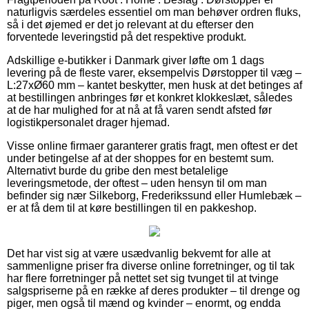
naturligvis særdeles essentiel om man behøver ordren fluks,
så i det øjemed er det jo relevant at du efterser den
forventede leveringstid på det respektive produkt.
Adskillige e-butikker i Danmark giver løfte om 1 dags
levering på de fleste varer, eksempelvis Dørstopper til væg –
L:27xØ60 mm – kantet beskytter, men husk at det betinges af
at bestillingen anbringes før et konkret klokkeslæt, således
at de har mulighed for at nå at få varen sendt afsted før
logistikpersonalet drager hjemad.
Visse online firmaer garanterer gratis fragt, men oftest er det
under betingelse af at der shoppes for en bestemt sum.
Alternativt burde du gribe den mest betalelige
leveringsmetode, der oftest – uden hensyn til om man
befinder sig nær Silkeborg, Frederikssund eller Humlebæk –
er at få dem til at køre bestillingen til en pakkeshop.
Det har vist sig at være usædvanlig bekvemt for alle at
sammenligne priser fra diverse online forretninger, og til tak
har flere forretninger på nettet set sig tvunget til at tvinge
salgspriserne på en række af deres produkter – til drenge og
piger, men også til mænd og kvinder – enormt, og endda