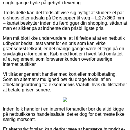
nogle gange byde på gebyrfri levering.
Trods dette kan det trods alt vise sig nyttigt at studere et par
e-shops efter udsalg på Dørstopper til væg – L:27xØ60 mm
– kantet beskytter inden du færdiggør din shopping, sådan at
man er sikker på at indhente den prisbilligste pris.
Man må blot ikke undervurdere, at i tilfælde af at en netbutik
udbyder bedst i test varer for en pris som kan virke
grænseløst letkøbt, er det mange gange være et tegn på en
snydagtig e-forretning. Køb med kort er i hvert fald omfattet
af et reglement, som forsvarer kunden overfor uærlige
internet butikker.
Vi tilråder generelt handler med kort eller mobilbetaling.
Som en alternativ mulighed bør du drage fordel af en
afbetalingsordning fra eksempelvis ViaBill, hvis du tilstræber
at betale prisen senere.
Inden folk handler i en internet forhandler bør de altid kigge
på netbutikkens handelsaftale, det er dog for det meste ikke
særlig morsomt.
Et alternativt forslag kan derfor være at bemærke hvorvidt e-