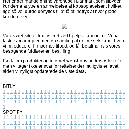
Her er der mange online varehuse i Danmark som tilbyder
kunderne at ytre en anmeldelse af købsoplevelsen, hvilket
lige så vel burde benyttes til at få et indtryk af hvor glade
kunderne er.
Vores website er finansieret ved hjælp af annoncer. Vi har
faste samarbejder med en samling af online selskaber hvori
vi introducerer firmaernes tilbud, og får betaling hvis vores
besøgende fuldfører en bestilling.
Fakta om produkter og internet webshops understøttes ofte,
men vi tager ikke ansvar for rettelser der muligvis er lavet
siden vi nyligst opdaterede de viste data.
BITLY:
1
1
1
1
1
1
1
1
1
1
1
1
1
1
1
1
1
1
1
1
1
1
1
1
1
1
1
1
1
1
1
1
1
1
1
1
1
1
1
1
1
1
1
1
1
1
1
1
1
1
1
1
1
1
1
1
1
1
1
1
1
1
1
1
1
1
1
1
1
1
1
1
1
1
1
1
1
1
1
1
1
1
1
1
1
1
1
1
1
1
1
1
1
1
1
1
1
1
1
1
SPOTIFY:
1
1
1
1
1
1
1
1
1
1
1
1
1
1
1
1
1
1
1
1
1
1
1
1
1
1
1
1
1
1
1
1
1
1
1
1
1
1
1
1
1
1
1
1
1
1
1
1
1
1
1
1
1
1
1
1
1
1
1
1
1
1
1
1
1
1
1
1
1
1
1
1
1
1
1
1
1
1
1
1
1
1
1
1
1
1
1
1
1
1
1
1
1
1
1
1
1
1
1