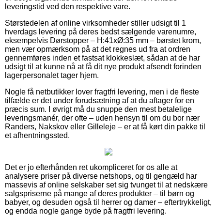
leveringstid ved den respektive vare.
Størstedelen af online virksomheder stiller udsigt til 1
hverdags levering på deres bedst sælgende varenumre,
eksempelvis Dørstopper – H:41xØ:35 mm – børstet krom,
men vær opmærksom på at det regnes ud fra at ordren
gennemføres inden et fastsat klokkeslæt, sådan at de har
udsigt til at kunne nå at få dit nye produkt afsendt forinden
lagerpersonalet tager hjem.
Nogle få netbutikker lover fragtfri levering, men i de fleste
tilfælde er det under forudsætning af at du aftager for en
præcis sum. I øvrigt må du snuppe den mest betalelige
leveringsmanér, der ofte – uden hensyn til om du bor nær
Randers, Nakskov eller Gilleleje – er at få kørt din pakke til
et afhentningssted.
Det er jo efterhånden ret ukompliceret for os alle at
analysere priser på diverse netshops, og til gengæld har
massevis af online selskaber set sig tvunget til at nedskære
salgspriserne på mange af deres produkter – til børn og
babyer, og desuden også til herrer og damer – eftertrykkeligt,
og endda nogle gange byde på fragtfri levering.