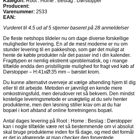
Kategori:
Root : Home : Beslag : Dørstopper
Producent:
Varenummer:
2533
EAN:
Vurderet til
4.5
ud af 5 stjerner baseret på
28
anmeldelser
De fleste netshops tildeler nu om dage diverse forskellige
muligheder for levering. En af de mest moderne er nu om
stunder levering til en pakkeshop, som gør det muligt at
hente de købte produkter når det passer ind i din kalender.
Fragttypen er nemlig ekstremt uproblematisk, og i mange
tilfælde endda den prisbilligste mulighed for fragt ved køb af
Dørstopper – H:41xØ:35 mm – børstet krom.
Du kunne alternativt overveje at vælge afsending hjem til dig
eller til dit arbejde. Metoden er jævnligt en kende mere
omkostningsfuld, men derudover ret så bekvem. Den mindst
kostelige leveringsmetode er unægtelig at du selv henter
produkterne, men den løsning stiller krav om at du har
bopæl i kort afstand af online forretningens bopæl.
Antal dages levering på Root : Home : Beslag : Dørstopper
kan i nogle tilfælde være ret så bestemmende om vi absolut
skal bruge produkterne inden for få dage, og med det formål
er det jo afgørende at man checker den forventede