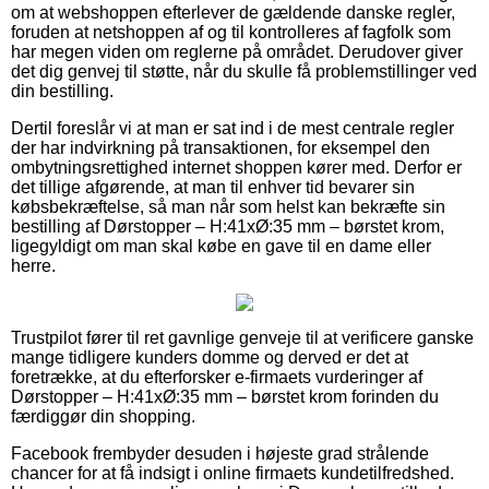
om at webshoppen efterlever de gældende danske regler,
foruden at netshoppen af og til kontrolleres af fagfolk som
har megen viden om reglerne på området. Derudover giver
det dig genvej til støtte, når du skulle få problemstillinger ved
din bestilling.
Dertil foreslår vi at man er sat ind i de mest centrale regler
der har indvirkning på transaktionen, for eksempel den
ombytningsrettighed internet shoppen kører med. Derfor er
det tillige afgørende, at man til enhver tid bevarer sin
købsbekræftelse, så man når som helst kan bekræfte sin
bestilling af Dørstopper – H:41xØ:35 mm – børstet krom,
ligegyldigt om man skal købe en gave til en dame eller
herre.
Trustpilot fører til ret gavnlige genveje til at verificere ganske
mange tidligere kunders domme og derved er det at
foretrække, at du efterforsker e-firmaets vurderinger af
Dørstopper – H:41xØ:35 mm – børstet krom forinden du
færdiggør din shopping.
Facebook frembyder desuden i højeste grad strålende
chancer for at få indsigt i online firmaets kundetilfredshed.