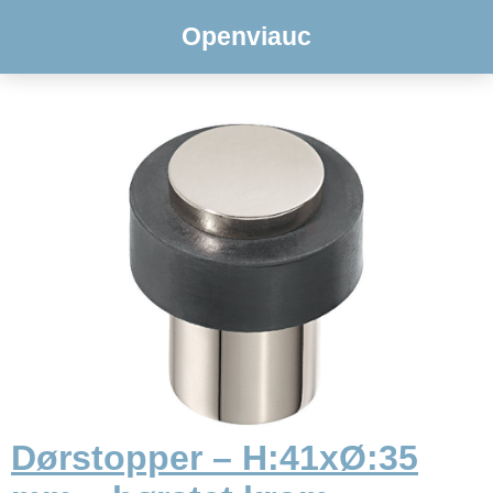
Openviauc
Dørstopper – H:41xØ:35