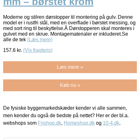
mm – børstet krom
Moderne og stilren dørstopper til montering på gulv. Denne
model er i rustfri stål, med en overflade i børstet messing, og
med sort ring til beskyttelse.Â Dørstopperen skal monteres i
gulvet med en skrue. Montagematerialer er inkluderet.Se
alle de tek
(Læs mere)
157.6
kr.
(Vis fragtpris)
Læs mere »
Køb nu »
De fysiske byggemarkedskæder kender vi alle sammen,
men kender du også de bedste på nettet? Her er der bl.a.
webshops som
Frishop.dk
,
Homeshop.dk
og
10-4.dk
.