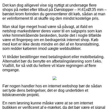
Det kan dog alligevel vise sig nyttigt at undersøge flere
shops på nettet efter tilbud på Dørstopper – H:41xØ:35 mm –
børstet krom forinden du gennemfører dit køb, sådan at man
er velinformeret til at skaffe sig den mindst kostelige pris.
Man skal lige meget hvad være så påvagt, at ifald en
netshop markedsfører deres varer til en salgspris som kan
virke himmelråbende beskeden, burde det i nogle tilfælde
være et fingerpeg om en bedragerisk internet shop. Køb
med kort er ikke desto mindre en del af en foranstaltning,
som redder køberen imod uægte webbutikker.
Vi tilråder bestillinger med betalingskort eller mobilbetaling.
Alternativt bør du benytte en afbetalingsløsning som f.eks.
ViaBill, for så vidt du hellere vil klare regningen af flere
omgange.
Før nogen handler hos en internet webshop bør de sådan
set tyde dens betingelser, det er dog undertiden et
tidskrævende projekt.
En nem løsning kunne måske være at se om internet
butikken er verificeret af e-mærket, da det bør være et signal