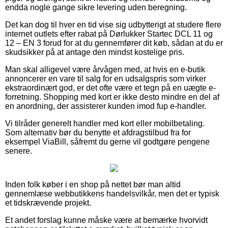
endda nogle gange sikre levering uden beregning.
Det kan dog til hver en tid vise sig udbytterigt at studere flere
internet outlets efter rabat på Dørlukker Startec DCL 11 og
12 – EN 3 forud for at du gennemfører dit køb, sådan at du er
skudsikker på at antage den mindst kostelige pris.
Man skal alligevel være årvågen med, at hvis en e-butik
annoncerer en vare til salg for en udsalgspris som virker
ekstraordinært god, er det ofte være et tegn på en uægte e-
forretning. Shopping med kort er ikke desto mindre en del af
en anordning, der assisterer kunden imod fup e-handler.
Vi tilråder generelt handler med kort eller mobilbetaling.
Som alternativ bør du benytte et afdragstilbud fra for
eksempel ViaBill, såfremt du gerne vil godtgøre pengene
senere.
Inden folk køber i en shop på nettet bør man altid
gennemlæse webbutikkens handelsvilkår, men det er typisk
et tidskrævende projekt.
Et andet forslag kunne måske være at bemærke hvorvidt