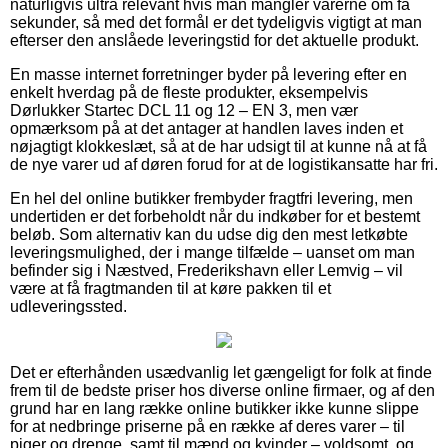
naturligvis ultra relevant hvis man mangler varerne om få
sekunder, så med det formål er det tydeligvis vigtigt at man
efterser den anslåede leveringstid for det aktuelle produkt.
En masse internet forretninger byder på levering efter en
enkelt hverdag på de fleste produkter, eksempelvis
Dørlukker Startec DCL 11 og 12 – EN 3, men vær
opmærksom på at det antager at handlen laves inden et
nøjagtigt klokkeslæt, så at de har udsigt til at kunne nå at få
de nye varer ud af døren forud for at de logistikansatte har fri.
En hel del online butikker frembyder fragtfri levering, men
undertiden er det forbeholdt når du indkøber for et bestemt
beløb. Som alternativ kan du udse dig den mest letkøbte
leveringsmulighed, der i mange tilfælde – uanset om man
befinder sig i Næstved, Frederikshavn eller Lemvig – vil
være at få fragtmanden til at køre pakken til et
udleveringssted.
Det er efterhånden usædvanlig let gængeligt for folk at finde
frem til de bedste priser hos diverse online firmaer, og af den
grund har en lang række online butikker ikke kunne slippe
for at nedbringe priserne på en række af deres varer – til
piger og drenge, samt til mænd og kvinder – voldsomt, og