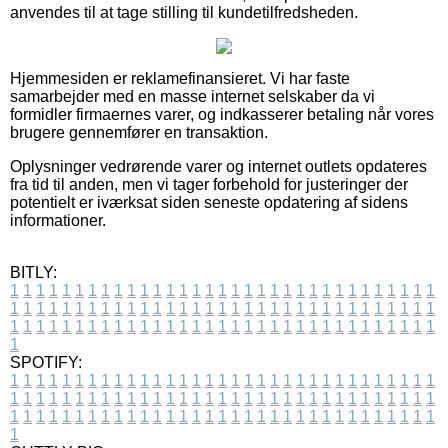
anvendes til at tage stilling til kundetilfredsheden.
Hjemmesiden er reklamefinansieret. Vi har faste
samarbejder med en masse internet selskaber da vi
formidler firmaernes varer, og indkasserer betaling når vores
brugere gennemfører en transaktion.
Oplysninger vedrørende varer og internet outlets opdateres
fra tid til anden, men vi tager forbehold for justeringer der
potentielt er iværksat siden seneste opdatering af sidens
informationer.
BITLY:
1
1
1
1
1
1
1
1
1
1
1
1
1
1
1
1
1
1
1
1
1
1
1
1
1
1
1
1
1
1
1
1
1
1
1
1
1
1
1
1
1
1
1
1
1
1
1
1
1
1
1
1
1
1
1
1
1
1
1
1
1
1
1
1
1
1
1
1
1
1
1
1
1
1
1
1
1
1
1
1
1
1
1
1
1
1
1
1
1
1
1
1
1
1
1
1
1
1
1
1
SPOTIFY:
1
1
1
1
1
1
1
1
1
1
1
1
1
1
1
1
1
1
1
1
1
1
1
1
1
1
1
1
1
1
1
1
1
1
1
1
1
1
1
1
1
1
1
1
1
1
1
1
1
1
1
1
1
1
1
1
1
1
1
1
1
1
1
1
1
1
1
1
1
1
1
1
1
1
1
1
1
1
1
1
1
1
1
1
1
1
1
1
1
1
1
1
1
1
1
1
1
1
1
1