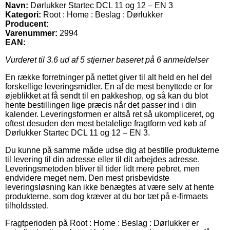
Navn:
Dørlukker Startec DCL 11 og 12 – EN 3
Kategori:
Root : Home : Beslag : Dørlukker
Producent:
Varenummer:
2994
EAN:
Vurderet til
3.6
ud af 5 stjerner baseret på
6
anmeldelser
En række forretninger på nettet giver til alt held en hel del
forskellige leveringsmidler. En af de mest benyttede er for
øjeblikket at få sendt til en pakkeshop, og så kan du blot
hente bestillingen lige præcis når det passer ind i din
kalender. Leveringsformen er altså ret så ukompliceret, og
oftest desuden den mest betalelige fragtform ved køb af
Dørlukker Startec DCL 11 og 12 – EN 3.
Du kunne på samme måde udse dig at bestille produkterne
til levering til din adresse eller til dit arbejdes adresse.
Leveringsmetoden bliver til tider lidt mere pebret, men
endvidere meget nem. Den mest prisbevidste
leveringsløsning kan ikke benægtes at være selv at hente
produkterne, som dog kræver at du bor tæt på e-firmaets
tilholdssted.
Fragtperioden på Root : Home : Beslag : Dørlukker er