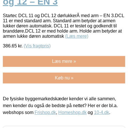
og 12 – EN 3
Startec DCL 11 og DCL 12 dørlukkerÂ med arm – EN 3.DCL
11 er med standard arm. Standard arm betyder at armen
lukker døren automatisk. DCL 11 er testet og godkendt til
branddøre.DCL 12 er med holde arm. Holde arm betyder at
armen lukke døren automatisk
(Læs mere)
386.65
kr.
(Vis fragtpris)
Læs mere »
Køb nu »
De fysiske byggemarkedskæder kender vi alle sammen,
men kender du også de bedste på nettet? Her er der bl.a.
webshops som
Frishop.dk
,
Homeshop.dk
og
10-4.dk
.