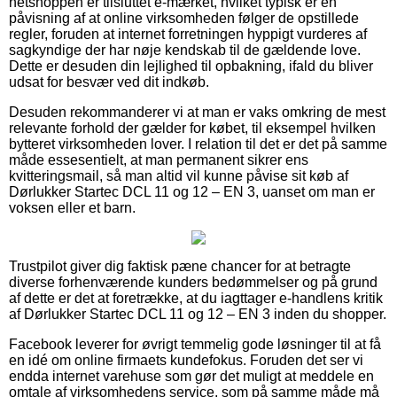
netshoppen er tilsluttet e-mærket, hvilket typisk er en
påvisning af at online virksomheden følger de opstillede
regler, foruden at internet forretningen hyppigt vurderes af
sagkyndige der har nøje kendskab til de gældende love.
Dette er desuden din lejlighed til opbakning, ifald du bliver
udsat for besvær ved dit indkøb.
Desuden rekommanderer vi at man er vaks omkring de mest
relevante forhold der gælder for købet, til eksempel hvilken
bytteret virksomheden lover. I relation til det er det på samme
måde essesentielt, at man permanent sikrer ens
kvitteringsmail, så man altid vil kunne påvise sit køb af
Dørlukker Startec DCL 11 og 12 – EN 3, uanset om man er
voksen eller et barn.
Trustpilot giver dig faktisk pæne chancer for at betragte
diverse forhenværende kunders bedømmelser og på grund
af dette er det at foretrække, at du iagttager e-handlens kritik
af Dørlukker Startec DCL 11 og 12 – EN 3 inden du shopper.
Facebook leverer for øvrigt temmelig gode løsninger til at få
en idé om online firmaets kundefokus. Foruden det ser vi
endda internet varehuse som gør det muligt at meddele en
omtale af virksomhedens service, som på samme måde må