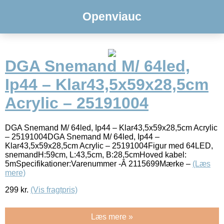
Openviauc
DGA Snemand M/ 64led,
Ip44 – Klar43,5x59x28,5cm
Acrylic – 25191004
DGA Snemand M/ 64led, Ip44 – Klar43,5x59x28,5cm Acrylic
– 25191004DGA Snemand M/ 64led, Ip44 –
Klar43,5x59x28,5cm Acrylic – 25191004Figur med 64LED,
snemandH:59cm, L:43,5cm, B:28,5cmHoved kabel:
5mSpecifikationer:Varenummer -Â 2115699Mærke –
(Læs
mere)
299
kr.
(Vis fragtpris)
Læs mere »