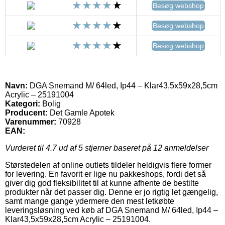
Besøg webshop
Besøg webshop
Besøg webshop
Navn:
DGA Snemand M/ 64led, Ip44 – Klar43,5x59x28,5cm
Acrylic – 25191004
Kategori:
Bolig
Producent:
Det Gamle Apotek
Varenummer:
70928
EAN:
Vurderet til
4.7
ud af 5 stjerner baseret på
12
anmeldelser
Størstedelen af online outlets tildeler heldigvis flere former
for levering. En favorit er lige nu pakkeshops, fordi det så
giver dig god fleksibilitet til at kunne afhente de bestilte
produkter når det passer dig. Denne er jo rigtig let gængelig,
samt mange gange ydermere den mest letkøbte
leveringsløsning ved køb af DGA Snemand M/ 64led, Ip44 –
Klar43,5x59x28,5cm Acrylic – 25191004.