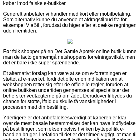
køber imod falske e-butikker.
Generelt anbefaler vi handler med kort eller mobilbetaling.
Som alternativ kunne du anvende et afdragstilbud fra for
eksempel ViaBill, forudsat du higer efter at dække regningen
ude i fremtiden.
Før folk shopper på en Det Gamle Apotek online butik kunne
man de facto gennemgå netshoppens forretningsvilkår, men
det er bare ikke super spændende.
Et alternativt forslag kan være at se om e-forretningen er
støttet af e-mærket, fordi det ofte er en indikation om at
webshoppen retter sig efter de officielle regler, foruden at
online butikken undertiden gennemses af specialister der
behersker vedtægterne på området. Derudover tilbydes du
chance for støtte, ifald du skulle få vanskeligheder i
processen med din bestilling.
Yderligere er det anbefalelsesværdigt at køberen er klar
over de mest basale bestemmelser der kan have indflydelse
på bestillingen, som eksempelvis hvilken byttepolitik e-
handlen bruger. I relation til det er det tilmed vigtigt, at man til