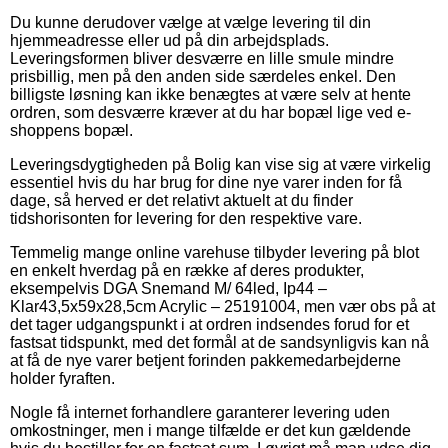
Du kunne derudover vælge at vælge levering til din
hjemmeadresse eller ud på din arbejdsplads.
Leveringsformen bliver desværre en lille smule mindre
prisbillig, men på den anden side særdeles enkel. Den
billigste løsning kan ikke benægtes at være selv at hente
ordren, som desværre kræver at du har bopæl lige ved e-
shoppens bopæl.
Leveringsdygtigheden på Bolig kan vise sig at være virkelig
essentiel hvis du har brug for dine nye varer inden for få
dage, så herved er det relativt aktuelt at du finder
tidshorisonten for levering for den respektive vare.
Temmelig mange online varehuse tilbyder levering på blot
en enkelt hverdag på en række af deres produkter,
eksempelvis DGA Snemand M/ 64led, Ip44 –
Klar43,5x59x28,5cm Acrylic – 25191004, men vær obs på at
det tager udgangspunkt i at ordren indsendes forud for et
fastsat tidspunkt, med det formål at de sandsynligvis kan nå
at få de nye varer betjent forinden pakkemedarbejderne
holder fyraften.
Nogle få internet forhandlere garanterer levering uden
omkostninger, men i mange tilfælde er det kun gældende