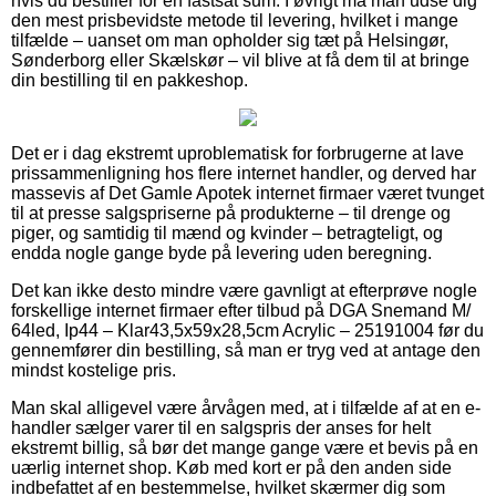
hvis du bestiller for en fastsat sum. I øvrigt må man udse dig
den mest prisbevidste metode til levering, hvilket i mange
tilfælde – uanset om man opholder sig tæt på Helsingør,
Sønderborg eller Skælskør – vil blive at få dem til at bringe
din bestilling til en pakkeshop.
Det er i dag ekstremt uproblematisk for forbrugerne at lave
prissammenligning hos flere internet handler, og derved har
massevis af Det Gamle Apotek internet firmaer været tvunget
til at presse salgspriserne på produkterne – til drenge og
piger, og samtidig til mænd og kvinder – betragteligt, og
endda nogle gange byde på levering uden beregning.
Det kan ikke desto mindre være gavnligt at efterprøve nogle
forskellige internet firmaer efter tilbud på DGA Snemand M/
64led, Ip44 – Klar43,5x59x28,5cm Acrylic – 25191004 før du
gennemfører din bestilling, så man er tryg ved at antage den
mindst kostelige pris.
Man skal alligevel være årvågen med, at i tilfælde af at en e-
handler sælger varer til en salgspris der anses for helt
ekstremt billig, så bør det mange gange være et bevis på en
uærlig internet shop. Køb med kort er på den anden side
indbefattet af en bestemmelse, hvilket skærmer dig som