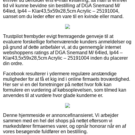
enhver tid beholder ens e-mail kvittering, så man til enhver
tid vil kunne bevidne sin bestilling af DGA Snemand M/
64led, Ip44 – Klar43,5x59x28,5cm Acrylic – 25191004,
uanset om du leder efter en vare til en kvinde eller mand.
Trustpilot frembyder evigt fremragende genveje til at
evaluere forskellige forhenværende kunders anmeldelser og
på grund af dette anbefaler vi, at du gennemgår internet
webshoppens ratings af DGA Snemand M/ 64led, Ip44 –
Klar43,5x59x28,5cm Acrylic – 25191004 inden du placerer
din ordre.
Facebook resulterer i ydermere regulære anstændige
muligheder for at få et kig ind i online firmaets troværdighed.
Her ser vi en del forretninger på nettet hvor folk kan
formulere en vurdering af købsoplevelsen, som tilmed kan
anvendes til at vurdere hvor glade kunderne er.
Denne hjemmeside er annoncefinansieret. Vi arbejder
sammen med en hel del shops på nettet eftersom vi
markedsfører firmaernes varer, og opnår honorar når en af
vores besøgende fuldfører en bestilling.