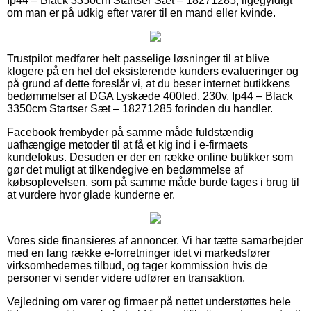
Ip44 – Black 3350cm Startser Sæt – 18271285, ligegyldigt
om man er på udkig efter varer til en mand eller kvinde.
Trustpilot medfører helt passelige løsninger til at blive
klogere på en hel del eksisterende kunders evalueringer og
på grund af dette foreslår vi, at du beser internet butikkens
bedømmelser af DGA Lyskæde 400led, 230v, Ip44 – Black
3350cm Startser Sæt – 18271285 forinden du handler.
Facebook frembyder på samme måde fuldstændig
uafhængige metoder til at få et kig ind i e-firmaets
kundefokus. Desuden er der en række online butikker som
gør det muligt at tilkendegive en bedømmelse af
købsoplevelsen, som på samme måde burde tages i brug til
at vurdere hvor glade kunderne er.
Vores side finansieres af annoncer. Vi har tætte samarbejder
med en lang række e-forretninger idet vi markedsfører
virksomhedernes tilbud, og tager kommission hvis de
personer vi sender videre udfører en transaktion.
Vejledning om varer og firmaer på nettet understøttes hele