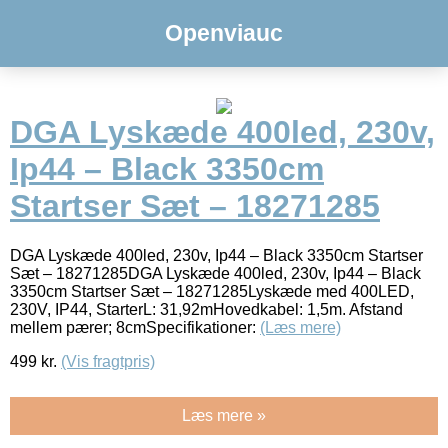
Openviauc
DGA Lyskæde 400led, 230v,
Ip44 – Black 3350cm
Startser Sæt – 18271285
DGA Lyskæde 400led, 230v, Ip44 – Black 3350cm Startser
Sæt – 18271285DGA Lyskæde 400led, 230v, Ip44 – Black
3350cm Startser Sæt – 18271285Lyskæde med 400LED,
230V, IP44, StarterL: 31,92mHovedkabel: 1,5m. Afstand
mellem pærer; 8cmSpecifikationer:
(Læs mere)
499
kr.
(Vis fragtpris)
Læs mere »