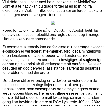
Vi tilråder bestillinger med betalingskort eller MobilePay.
Som et alternativ kan du drage fordel af en løsning fra
eksempelvis ViaBill, i tilfælde af at du ser en fordel i at klare
betalingen over et længere tidsrum.
Forud for at folk handler på en Det Gamle Apotek butik bør
de utvivlsomt bese netbutikkens regler, det er dog i mange
tilfælde ikke videre spændende.
Et nemmere alternativ kan derfor være at undersøge hvorvidt
e-butikken er verificeret af e-mærket, fordi det almindeligvis
er en forsikring om at e-shoppen anerkender dansk
lovgivning, samt at den undertiden besigtiges af sagkyndige
der har nøje kendskab til vedtægterne på området. Dette er
desuden en god genvej til assistance, såfremt du udsættes
for problemer med din ordre.
Derudover stiller vi forslag om at køber er vidende om de
mest essentielle retningslinjer der kan influere på
transaktionen, som eksempelvis den ombytningsret online
webshoppen tilsikrer. Her er det tillige essesentielt, at man til
enhver tid beholder sin e-mail kvittering, så man en anden
gang kan bevidne sin ordre af DGA Lyskæde 400led, 230v,