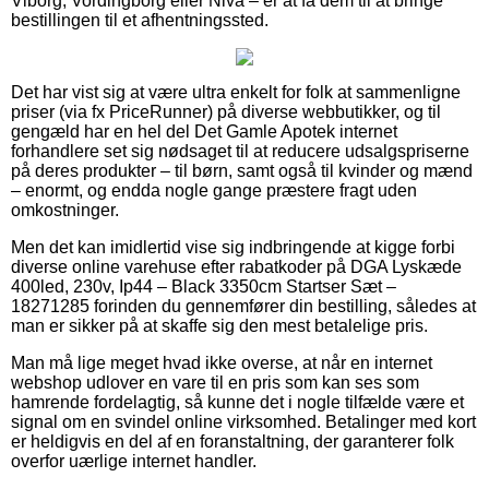
Viborg, Vordingborg eller Nivå – er at få dem til at bringe
bestillingen til et afhentningssted.
Det har vist sig at være ultra enkelt for folk at sammenligne
priser (via fx PriceRunner) på diverse webbutikker, og til
gengæld har en hel del Det Gamle Apotek internet
forhandlere set sig nødsaget til at reducere udsalgspriserne
på deres produkter – til børn, samt også til kvinder og mænd
– enormt, og endda nogle gange præstere fragt uden
omkostninger.
Men det kan imidlertid vise sig indbringende at kigge forbi
diverse online varehuse efter rabatkoder på DGA Lyskæde
400led, 230v, Ip44 – Black 3350cm Startser Sæt –
18271285 forinden du gennemfører din bestilling, således at
man er sikker på at skaffe sig den mest betalelige pris.
Man må lige meget hvad ikke overse, at når en internet
webshop udlover en vare til en pris som kan ses som
hamrende fordelagtig, så kunne det i nogle tilfælde være et
signal om en svindel online virksomhed. Betalinger med kort
er heldigvis en del af en foranstaltning, der garanterer folk
overfor uærlige internet handler.