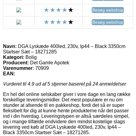
Besøg webshop
Besøg webshop
Navn:
DGA Lyskæde 400led, 230v, Ip44 – Black 3350cm
Startser Sæt – 18271285
Kategori:
Bolig
Producent:
Det Gamle Apotek
Varenummer:
70909
EAN:
Vurderet til
4.9
ud af 5 stjerner baseret på
24
anmeldelser
En hel del online selskaber giver i vore dage en lang række
forskellige leveringsmidler. Det mest populære er nu om
stunder at afsende til en pakkeshop, fordi det så er super
fleksibelt for dig at kunne hente produkterne når det passer
ind i din hverdag. Leveringstypen er altså særdeles simpel,
og i mange tilfælde endvidere den mindst kostelige slags
levering ved køb af DGA Lyskæde 400led, 230v, Ip44 –
Black 3350cm Startser Sæt – 18271285.