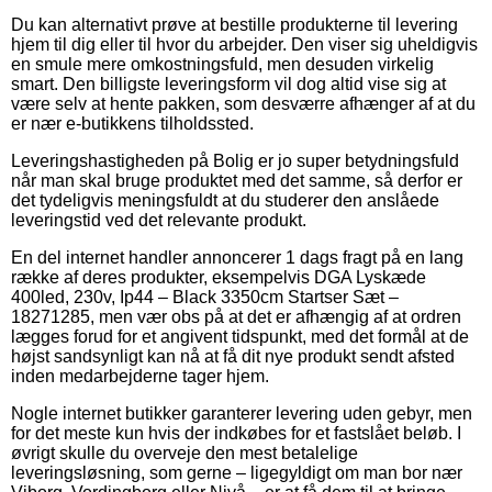
Du kan alternativt prøve at bestille produkterne til levering
hjem til dig eller til hvor du arbejder. Den viser sig uheldigvis
en smule mere omkostningsfuld, men desuden virkelig
smart. Den billigste leveringsform vil dog altid vise sig at
være selv at hente pakken, som desværre afhænger af at du
er nær e-butikkens tilholdssted.
Leveringshastigheden på Bolig er jo super betydningsfuld
når man skal bruge produktet med det samme, så derfor er
det tydeligvis meningsfuldt at du studerer den anslåede
leveringstid ved det relevante produkt.
En del internet handler annoncerer 1 dags fragt på en lang
række af deres produkter, eksempelvis DGA Lyskæde
400led, 230v, Ip44 – Black 3350cm Startser Sæt –
18271285, men vær obs på at det er afhængig af at ordren
lægges forud for et angivent tidspunkt, med det formål at de
højst sandsynligt kan nå at få dit nye produkt sendt afsted
inden medarbejderne tager hjem.
Nogle internet butikker garanterer levering uden gebyr, men
for det meste kun hvis der indkøbes for et fastslået beløb. I
øvrigt skulle du overveje den mest betalelige
leveringsløsning, som gerne – ligegyldigt om man bor nær