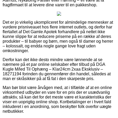
Aarhus, Nykøbing Falster eller Hørning – vil være at få
fragtfirmaet til at levere dine varer til en pakkeshop.
Det er jo virkelig ukompliceret for almindelige mennesker at
vurdere prisniveauet hos flere internet outlets, og derfor har
flertallet af Det Gamle Apotek forhandlere på nettet ikke
kunne slippe for at reducere priserne på en række af deres
produkter – til babyer og børn, men også til damer og herrer
– kolossalt, og endda nogle gange love fragt uden
omkostninger.
Derfor kan det ikke desto mindre være lønnende at se
nærmere på et par online selskaber efter tilbud på DGA
Kugle M/led Til Ophæng – Klar24cm 2xaa Eksklusiv –
18271194 forinden du gennemfører din handel, således at
man er skråsikker på at få fat i den skarpeste pris.
Man bør blot være årvågen med, at i tilfælde af at en online
virksomhed udbyder en vare for en pris der er usædvanlig
attraktiv, så kan det for det meste være et karakteristika der
viser en uoprigtig online shop. Kortbetalinger er i hvert fald
inkluderet i en anordning, som beskytter folk overfor uægte
netbutikker.