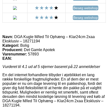
Besøg webshop
Besøg webshop
Navn:
DGA Kugle M/led Til Ophæng – Klar24cm 2xaa
Eksklusiv – 18271194
Kategori:
Bolig
Producent:
Det Gamle Apotek
Varenummer:
57893
EAN:
Vurderet til
4.1
ud af 5 stjerner baseret på
22
anmeldelser
En del internet forhandlere tilbyder i øjeblikket en lang
række forskellige fragtmuligheder. En af dem der er mest
populær er nu om dage levering til en pakkeshop, fordi det
giver dig fuld fleksibilitet til at hente din pakke på et valgfrit
tidspunkt. Muligheden er nemlig ret smertefri, samt oftest
desuden den mindst kostelige løsning til levering ved køb af
DGA Kugle M/led Til Ophæng – Klar24cm 2xaa Eksklusiv –
18271194.