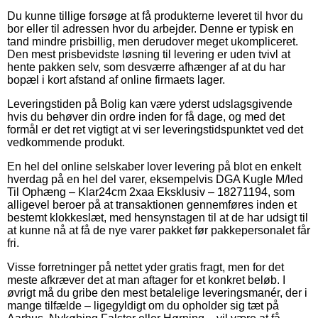
Du kunne tillige forsøge at få produkterne leveret til hvor du
bor eller til adressen hvor du arbejder. Denne er typisk en
tand mindre prisbillig, men derudover meget ukompliceret.
Den mest prisbevidste løsning til levering er uden tvivl at
hente pakken selv, som desværre afhænger af at du har
bopæl i kort afstand af online firmaets lager.
Leveringstiden på Bolig kan være yderst udslagsgivende
hvis du behøver din ordre inden for få dage, og med det
formål er det ret vigtigt at vi ser leveringstidspunktet ved det
vedkommende produkt.
En hel del online selskaber lover levering på blot en enkelt
hverdag på en hel del varer, eksempelvis DGA Kugle M/led
Til Ophæng – Klar24cm 2xaa Eksklusiv – 18271194, som
alligevel beroer på at transaktionen gennemføres inden et
bestemt klokkeslæt, med hensynstagen til at de har udsigt til
at kunne nå at få de nye varer pakket før pakkepersonalet får
fri.
Visse forretninger på nettet yder gratis fragt, men for det
meste afkræver det at man aftager for et konkret beløb. I
øvrigt må du gribe den mest betalelige leveringsmanér, der i
mange tilfælde – ligegyldigt om du opholder sig tæt på