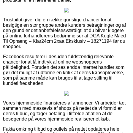
produkter til en herre eller dame.
Trustpilot giver dig en række gunstige chancer for at
besigtige en stor gruppe andre kunders betragtninger og af
den grund er det anbefalelsesværdigt, at du bliver klogere
på online forhandlerens bedømmelser af DGA Kugle M/led
Til Ophæng – Klar24cm 2xaa Eksklusiv – 18271194 før du
shopper.
Facebook resulterer i desuden fuldstændig relevante
chancer for at få indtryk af online webshoppens
pålidelighed. Foruden det ses endda internet handler som
gør det muligt at udforme en kritik af deres købsoplevelse,
som på samme måde kan bruges til at tage stilling til
kundetilfredsheden.
Vores hjemmeside finansieres af annoncer. Vi arbejder tæt
sammen med massevis af shops på nettet da vi formidler
deres tilbud, og tager betaling i tilfælde af at en af de
besøgende på vores hjemmeside realiserer et køb.
Fakta omkring tilbud og outlets på nettet opdateres hele