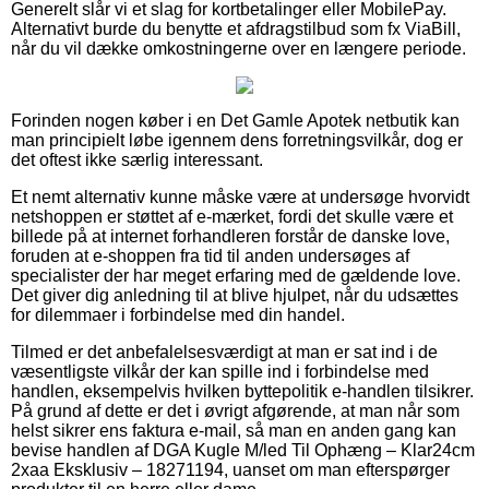
Generelt slår vi et slag for kortbetalinger eller MobilePay.
Alternativt burde du benytte et afdragstilbud som fx ViaBill,
når du vil dække omkostningerne over en længere periode.
Forinden nogen køber i en Det Gamle Apotek netbutik kan
man principielt løbe igennem dens forretningsvilkår, dog er
det oftest ikke særlig interessant.
Et nemt alternativ kunne måske være at undersøge hvorvidt
netshoppen er støttet af e-mærket, fordi det skulle være et
billede på at internet forhandleren forstår de danske love,
foruden at e-shoppen fra tid til anden undersøges af
specialister der har meget erfaring med de gældende love.
Det giver dig anledning til at blive hjulpet, når du udsættes
for dilemmaer i forbindelse med din handel.
Tilmed er det anbefalelsesværdigt at man er sat ind i de
væsentligste vilkår der kan spille ind i forbindelse med
handlen, eksempelvis hvilken byttepolitik e-handlen tilsikrer.
På grund af dette er det i øvrigt afgørende, at man når som
helst sikrer ens faktura e-mail, så man en anden gang kan
bevise handlen af DGA Kugle M/led Til Ophæng – Klar24cm
2xaa Eksklusiv – 18271194, uanset om man efterspørger