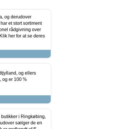
ia, og derudover
ar et stort sortiment
onel rådgivning over
ik her for at se deres
tjylland, og ellers
4, og er 100 %
butikker i Ringkøbing,
rudover sælger de en