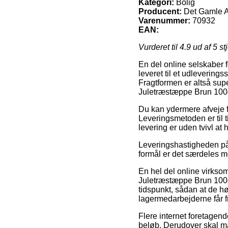
Kategori:
Bolig
Producent:
Det Gamle 
Varenummer:
70932
EAN:
Vurderet til
4.9
ud af 5 st
En del online selskaber fo
leveret til et udleverings
Fragtformen er altså sup
Juletræstæppe Brun 10
Du kan ydermere afveje fo
Leveringsmetoden er til 
levering er uden tvivl at
Leveringshastigheden på 
formål er det særdeles me
En hel del online virks
Juletræstæppe Brun 100cm
tidspunkt, sådan at de høj
lagermedarbejderne får fr
Flere internet foretagend
beløb. Derudover skal man