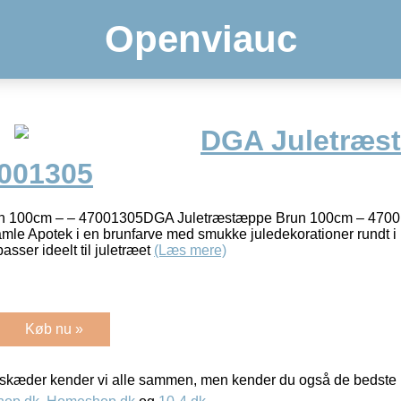
Openviauc
DGA Juletræs
001305
n 100cm – – 47001305DGA Juletræstæppe Brun 100cm – 4700
mle Apotek i en brunfarve med smukke juledekorationer rundt i
passer ideelt til juletræet
(Læs mere)
Køb nu »
kæder kender vi alle sammen, men kender du også de bedste p