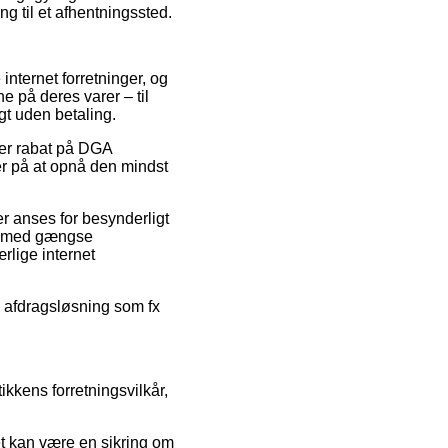
ling til et afhentningssted.
 internet forretninger, og
e på deres varer – til
t uden betaling.
fter rabat på DGA
r på at opnå den mindst
r anses for besynderligt
Køb med gængse
rlige internet
n afdragsløsning som fx
ikkens forretningsvilkår,
det kan være en sikring om