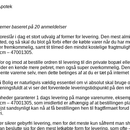
Apotek
jerner baseret på
20
anmeldelser
reslår i dag et stort udvalg af former for levering. Den mest almi
sted, og så skal du blot gå forbi efter de købte varer når du har m
er fremkommelig, samt tit tilmed den mindst kostelige fragtmul
0cm – 47001305.
r og imod at bestille ordren til levering til din private bopæl ell
tider en kende mere pebret, men også super overkommelig. Den b
 hente varerne selv, men dette betinges af at du er tæt på interne
Bolig er naturligvis vældig essentiel om vi absolut skal bruge o
ningsfuldt at vi ser det forventede leveringstidspunkt på den re
omheder garanterer 1 dags levering på mange varenumre, ekse
 – 47001305, som imidlertid er afhængig af at bestillingen pla
st sandsynligt kan nå at få bestillingen hen til fragtfirmaet forud 
i.
er sikrer gebyrfri levering, men for det meste kun såfremt man s
 beslutte sig for den mest letkøbte form for levering, som ofte