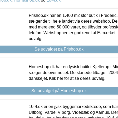
hop.dk
,
Homeshop.dk
og
10-4.dk
.
Frishop.dk har en 1.400 m2 stor butik i Frederic
sælger de til hele landet via deres webshop. De h
med mere end 50.000 varer, og tilbyder professi
telefon. Webshoppen er godkendt af E-mærket. Kl
udvalg.
Se udvalget på Frishop.dk
Homeshop.dk har en fysisk butik i Kjellerup i Mid
sælger de over nettet. De startede tilbage i 200
danskejet. Klik her for at se deres udvalg.
Se udvalget på Homeshop.dk
10-4.dk er en jysk byggemarkedskæde, som har 
Ulfborg, Varde, Viborg, Videbæk og Aarhus. De