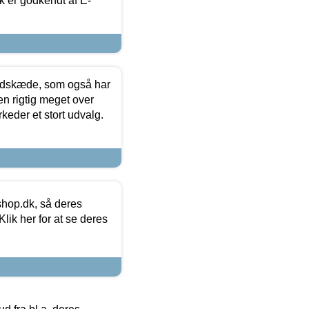
k er godkendt af E-
edskæde, som også har
en rigtig meget over
keder et stort udvalg.
hop.dk, så deres
lik her for at se deres