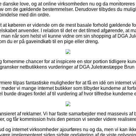
de danske love, og at online virksomheden nu og da monitoreres
om de gældende bestemmelser. Derudover tilbydes du mulighe
rbindelse med din ordre.
et at køberen er vidende om de mest basale forhold gældende for
selskabet anvender. I relation til det er det tilmed afgørende, at
des man når som helst vil kunne vidne om sin shopping af DGA 
 du er på gaveindkøb til en pige eller dreng.
lig fornemme chancer for at inspicere en stor portion tidligere k
du gransker netbutikkens vurderinger af DGA Juletræstæppe Bru
ere tilpas fantastiske muligheder for at få en idé om internet
møder vi mange internet butikker som tilbyder kunderne at forf
 burde drages fordel af til vurdering af hvor tilfredse kunderne e
nsieret af reklamer. Vi har faste samarbejder med massevis af bu
er, og får kommission hvis den person vi sender videre realisere
d og internet virksomheder ajourføres nu og da, men vi kan ikke 
 være implementeret siden sidste opdatering af de viste oplysnin