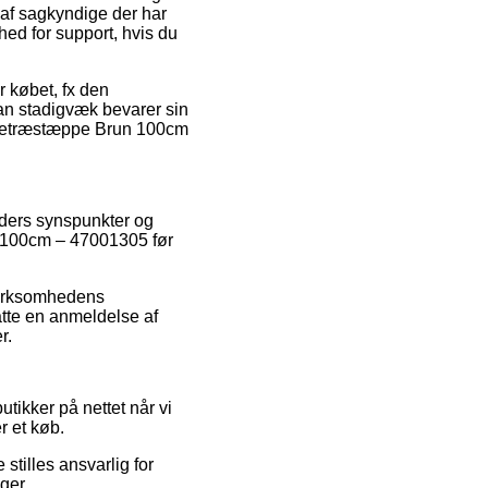
 af sagkyndige der har
d for support, hvis du
 købet, fx den
 man stadigvæk bevarer sin
Juletræstæppe Brun 100cm
unders synspunkter og
n 100cm – 47001305 før
 virksomhedens
atte en anmeldelse af
r.
tikker på nettet når vi
r et køb.
stilles ansvarlig for
ger.