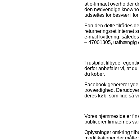
at e-firmaet overholder 
den nødvendige knowhow 
udsættes for besvær i fo
Foruden dette tilrådes d
returneringsret internet 
e-mail kvittering, såle
– 47001305, uafhængig om
Trustpilot tilbyder egent
derfor anbefaler vi, at 
du køber.
Facebook genererer yderm
troværdighed. Derudover 
deres køb, som lige så vel
Vores hjemmeside er fina
publicerer firmaernes var
Oplysninger omkring tilbu
modifikationer der måtte