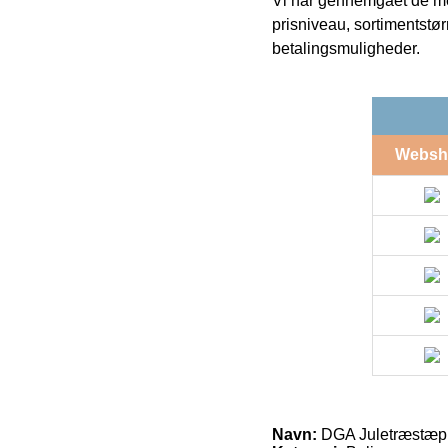
Vi har gennemgået de mes
prisniveau, sortimentstø
betalingsmuligheder.
Websh
Navn:
DGA Juletræstæp