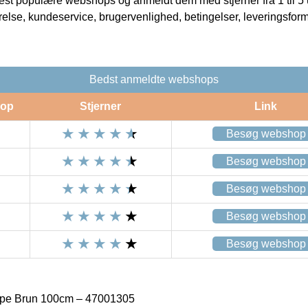
t populære webshops og anmeldt dem med stjerner fra 1 til 5 ud
rrelse, kundeservice, brugervenlighed, betingelser, leveringsfor
Bedst anmeldte webshops
op
Stjerner
Link
Besøg webshop
Besøg webshop
Besøg webshop
Besøg webshop
Besøg webshop
pe Brun 100cm – 47001305