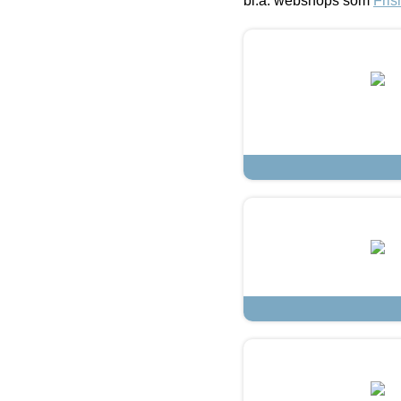
bl.a. webshops som
Fris