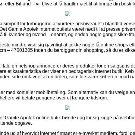
r eller Billund – vil blive at få fragtfirmaet til at bringe din bestil
a simpelt for forbrugerne at vurdere prisniveauet i blandt diverse
 Det Gamle Apotek internet outlets været nødt til at presse prisern
 til kvinder og mænd – enormt, og endda nogle gange sikre frag
desto mindre vise sig gavnligt at tjekke nogle få online shops e
m – 47001305 inden du færdiggør din shopping, så du er sikke
 ifald en netshop annoncerer deres produkter for en salgspris de
ære et karakteristika der viser en bedragerisk internet butik. 
anden side omfavnet af en orden, som forsvarer køberen imod uæ
dler med kort eller mobilbetaling. Som alternativ kan du vælge e
du hellere vil betale pengene over et længere tidsrum.
 Det Gamle Apotek online butik bør de i og for sig kigge på webbut
attende opgave.
finde ud af hvorvidt internet firmaet er e-mærket medlem, fordi 