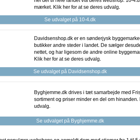
hel del til hele landet via deres webshop. 10-4.d
mærket. Klik her for at se deres udvalg.
Se udvalget på 10-4.dk
Davidsenshop.dk er en sønderjysk byggemark
butikker andre steder i landet. De sælger desud
nettet, og har ligesom de andre online byggemar
Klik her for at se deres udvalg.
Se udvalget på Davidsenshop.dk
Byghjemme.dk drives i tæt samarbejde med Fris
sortiment og priser minder en del om hinanden. K
udvalg.
Se udvalget på Byghjemme.dk