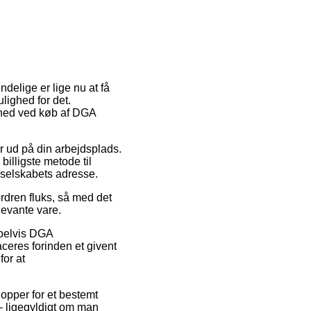
ndelige er lige nu at få
ulighed for det.
ighed ved køb af DGA
er ud på din arbejdsplads.
illigste metode til
t selskabets adresse.
rdren fluks, så med det
levante vare.
mpelvis DGA
ceres forinden et givent
for at
hopper for et bestemt
 – ligegyldigt om man