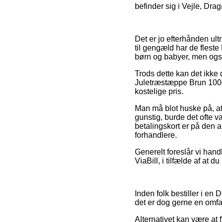
befinder sig i Vejle, Dragø
Det er jo efterhånden ultr
til gengæld har de fleste
børn og babyer, men også
Trods dette kan det ikke 
Juletræstæppe Brun 100c
kostelige pris.
Man må blot huske på, at
gunstig, burde det ofte v
betalingskort er på den 
forhandlere.
Generelt foreslår vi han
ViaBill, i tilfælde af at 
Inden folk bestiller i en
det er dog gerne en omf
Alternativet kan være at 