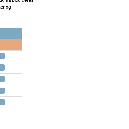
 fra bl.a. deres
mer og