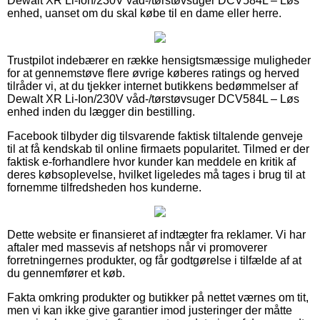
Dewalt XR Li-Ion/230V våd-/tørstøvsuger DCV584L – Løs
enhed, uanset om du skal købe til en dame eller herre.
Trustpilot indebærer en række hensigtsmæssige muligheder
for at gennemstøve flere øvrige køberes ratings og herved
tilråder vi, at du tjekker internet butikkens bedømmelser af
Dewalt XR Li-Ion/230V våd-/tørstøvsuger DCV584L – Løs
enhed inden du lægger din bestilling.
Facebook tilbyder dig tilsvarende faktisk tiltalende genveje
til at få kendskab til online firmaets popularitet. Tilmed er der
faktisk e-forhandlere hvor kunder kan meddele en kritik af
deres købsoplevelse, hvilket ligeledes må tages i brug til at
fornemme tilfredsheden hos kunderne.
Dette website er finansieret af indtægter fra reklamer. Vi har
aftaler med massevis af netshops når vi promoverer
forretningernes produkter, og får godtgørelse i tilfælde af at
du gennemfører et køb.
Fakta omkring produkter og butikker på nettet værnes om tit,
men vi kan ikke give garantier imod justeringer der måtte