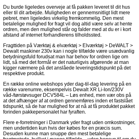
Du burde ligeledes overveje at få pakken leveret til dit hus
eller til dit arbejde. Muligheden er gennemsnitligt lidt mere
pebret, men ligeledes virkelig fremkommelig. Den mest
betalelige mulighed for fragt vil dog altid være selv at hente
ordren, men den mulighed står og falder med at du er i kort
afstand af internet forhandlerens tilholdssted.
Fragttiden på Værktøj & elværktøj > Elværktøj > DeWALT >
Dewalt maskiner 230v kan i nogle tilfælde være usædvanlig
betydningsfuld forudsat man har behov for ordren lige om
lidt, så med det formål er det naturligvis afgørende at man
kigger nærmere på det anslåede leveringstidspunkt på det
respektive produkt.
En række online webshops yder dag-til-dag levering på en
række varenumre, eksempelvis Dewalt XR Li-Ion/230V
våd-/tørstøvsuger DCV584L – Løs enhed, men vær obs på
at det afhænger af at ordren gennemføres inden et fastslået
tidspunkt, så de har mulighed for at nå at få produktet pakket
forinden pakkepersonalet har fyraften.
Flere e-forretninger i Danmark yder fragt uden omkostninger,
men undertiden kun hvis der købes for en præcis sum.
Desuden kunne man snuppe den mest betalelige