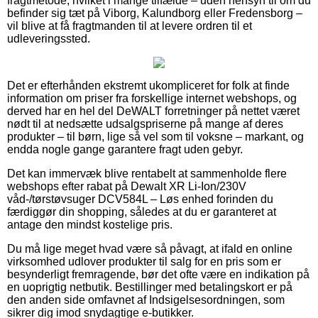
fragtmetode, hvilket i mange tilfælde – uden hensyn til om du
befinder sig tæt på Viborg, Kalundborg eller Fredensborg –
vil blive at få fragtmanden til at levere ordren til et
udleveringssted.
Det er efterhånden ekstremt ukompliceret for folk at finde
information om priser fra forskellige internet webshops, og
derved har en hel del DeWALT forretninger på nettet været
nødt til at nedsætte udsalgspriserne på mange af deres
produkter – til børn, lige så vel som til voksne – markant, og
endda nogle gange garantere fragt uden gebyr.
Det kan immervæk blive rentabelt at sammenholde flere
webshops efter rabat på Dewalt XR Li-Ion/230V
våd-/tørstøvsuger DCV584L – Løs enhed forinden du
færdiggør din shopping, således at du er garanteret at
antage den mindst kostelige pris.
Du må lige meget hvad være så påvagt, at ifald en online
virksomhed udlover produkter til salg for en pris som er
besynderligt fremragende, bør det ofte være en indikation på
en uoprigtig netbutik. Bestillinger med betalingskort er på
den anden side omfavnet af Indsigelsesordningen, som
sikrer dig imod snydagtige e-butikker.