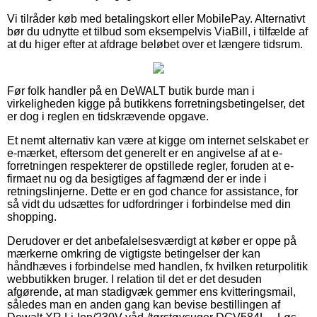
Vi tilråder køb med betalingskort eller MobilePay. Alternativt
bør du udnytte et tilbud som eksempelvis ViaBill, i tilfælde af
at du higer efter at afdrage beløbet over et længere tidsrum.
Før folk handler på en DeWALT butik burde man i
virkeligheden kigge på butikkens forretningsbetingelser, det
er dog i reglen en tidskrævende opgave.
Et nemt alternativ kan være at kigge om internet selskabet er
e-mærket, eftersom det generelt er en angivelse af at e-
forretningen respekterer de opstillede regler, foruden at e-
firmaet nu og da besigtiges af fagmænd der er inde i
retningslinjerne. Dette er en god chance for assistance, for
så vidt du udsættes for udfordringer i forbindelse med din
shopping.
Derudover er det anbefalelsesværdigt at køber er oppe på
mærkerne omkring de vigtigste betingelser der kan
håndhæves i forbindelse med handlen, fx hvilken returpolitik
webbutikken bruger. I relation til det er det desuden
afgørende, at man stadigvæk gemmer ens kvitteringsmail,
således man en anden gang kan bevise bestillingen af