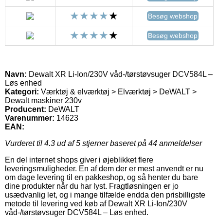
Besøg webshop
Besøg webshop
Navn:
Dewalt XR Li-Ion/230V våd-/tørstøvsuger DCV584L –
Løs enhed
Kategori:
Værktøj & elværktøj > Elværktøj > DeWALT >
Dewalt maskiner 230v
Producent:
DeWALT
Varenummer:
14623
EAN:
Vurderet til
4.3
ud af 5 stjerner baseret på
44
anmeldelser
En del internet shops giver i øjeblikket flere
leveringsmuligheder. En af dem der er mest anvendt er nu
om dage levering til en pakkeshop, og så henter du bare
dine produkter når du har lyst. Fragtløsningen er jo
usædvanlig let, og i mange tilfælde endda den prisbilligste
metode til levering ved køb af Dewalt XR Li-Ion/230V
våd-/tørstøvsuger DCV584L – Løs enhed.