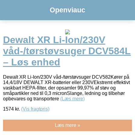
Openviauc
Dewalt XR Li-Ion/230V
våd-/tørstøvsuger DCV584L
– Løs enhed
Dewalt XR Li-Ion/230V våd-/tørstøvsuger DCV582Kører på
14,4/18V DEWALT XR-batterier eller 230VEkstremt effektivt
vaskbart HEPA-filter, der opsamler 99,97% af støv og
småpartikler ned til 0,3 micronSlange, ledning og tilbehør
opbevares og transportere
(Læs mere)
1574
kr.
(Vis fragtpris)
Læs mere »