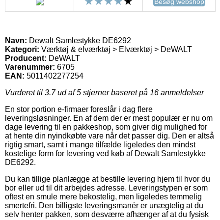
Besøg webshop
Navn:
Dewalt Samlestykke DE6292
Kategori:
Værktøj & elværktøj > Elværktøj > DeWALT
Producent:
DeWALT
Varenummer:
6705
EAN:
5011402277254
Vurderet til
3.7
ud af 5 stjerner baseret på
16
anmeldelser
En stor portion e-firmaer foreslår i dag flere
leveringsløsninger. En af dem der er mest populær er nu om
dage levering til en pakkeshop, som giver dig mulighed for
at hente din nyindkøbte vare når det passer dig. Den er altså
rigtig smart, samt i mange tilfælde ligeledes den mindst
kostelige form for levering ved køb af Dewalt Samlestykke
DE6292.
Du kan tillige planlægge at bestille levering hjem til hvor du
bor eller ud til dit arbejdes adresse. Leveringstypen er som
oftest en smule mere bekostelig, men ligeledes temmelig
smertefri. Den billigste leveringsmanér er unægtelig at du
selv henter pakken, som desværre afhænger af at du fysisk