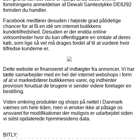
forretningens anmeldelser af Dewalt Samlestykke DE6292
forinden du handler.
Facebook medfører desuden i højeste grad pålidelige
chancer for at få en idé om internet butikkens
kundetilfredshed. Desuden er der endda online
virksomheder hvor du kan offentliggøre en omtale af deres
køb, som lige så vel må drages fordel af til at vurdere hvor
tilfredse kunderne er.
Dette website er finansieret af indtægter fra annoncer. Vi har
tætte samarbejder med en hel del internet webshops i form
af at vi markedsfører butikkernes varer, og indhenter
provision forudsat de brugere vi sender videre foretager en
bestilling.
Viden omkring produkter og shops på nettet i Danmark
værnes om hele tiden, men vi ønsker ikke at påtage os
ansvaret for modifikationer der muligvis er udarbejdet siden
vi sidst opdaterede hjemmesidens data.
BITLY: