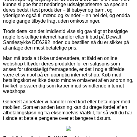
kunne slippe for at nedbringe udsalgspriserne på specielt
deres bedst i test produkter – til babyer og børn, og
yderligere også til mænd og kvinder – en hel del, og endda
nogle gange tilbyde fragt uden omkostninger.
Trods dette kan det imidlertid vise sig gavnligt at besigtige
nogle forskellige internet handler efter tilbud på Dewalt
Samlestykke DE6292 inden du bestiller, så du er sikker på
at antage den mest betalelige pris.
Man må trods alt ikke undervurdere, at ifald en online
webshop tilbyder deres produkter for en salgspris som
anses for uforståeligt fremragende, er det i nogle tilfælde
være et symbol på en uoprigtig internet shop. Køb med
betalingskort er ikke desto mindre omfavnet af en anordning,
hvilket forsvarer dig som køber imod svindlende internet
webshops.
Generelt anbefaler vi handler med kort eller betalinger med
mobilen. Som en anden løsning kan du drage fordel af en
afbetalingsløsning fra eksempelvis ViaBill, for så vidt du har
i sinde at betale pengene over et længere tidsrum.