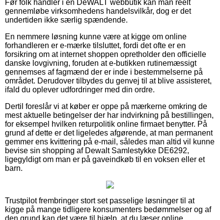
Før folk handler i en DeWALT webbutik kan man reelt
gennemløbe virksomhedens handelsvilkår, dog er det
undertiden ikke særlig spændende.
En nemmere løsning kunne være at kigge om online
forhandleren er e-mærke tilsluttet, fordi det ofte er en
forsikring om at internet shoppen opretholder den officielle
danske lovgivning, foruden at e-butikken rutinemæssigt
gennemses af fagmænd der er inde i bestemmelserne på
området. Derudover tilbydes du genvej til at blive assisteret,
ifald du oplever udfordringer med din ordre.
Dertil foreslår vi at køber er oppe på mærkerne omkring de
mest aktuelle betingelser der har indvirkning på bestillingen,
for eksempel hvilken returpolitik online firmaet benytter. På
grund af dette er det ligeledes afgørende, at man permanent
gemmer ens kvittering på e-mail, således man altid vil kunne
bevise sin shopping af Dewalt Samlestykke DE6292,
ligegyldigt om man er på gaveindkøb til en voksen eller et
barn.
Trustpilot frembringer stort set passelige løsninger til at
kigge på mange tidligere konsumenters bedømmelser og af
den grund kan det være til hjælp, at du læser online