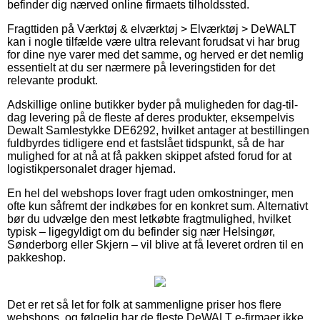
befinder dig nærved online firmaets tilholdssted.
Fragttiden på Værktøj & elværktøj > Elværktøj > DeWALT
kan i nogle tilfælde være ultra relevant forudsat vi har brug
for dine nye varer med det samme, og herved er det nemlig
essentielt at du ser nærmere på leveringstiden for det
relevante produkt.
Adskillige online butikker byder på muligheden for dag-til-
dag levering på de fleste af deres produkter, eksempelvis
Dewalt Samlestykke DE6292, hvilket antager at bestillingen
fuldbyrdes tidligere end et fastslået tidspunkt, så de har
mulighed for at nå at få pakken skippet afsted forud for at
logistikpersonalet drager hjemad.
En hel del webshops lover fragt uden omkostninger, men
ofte kun såfremt der indkøbes for en konkret sum. Alternativt
bør du udvælge den mest letkøbte fragtmulighed, hvilket
typisk – ligegyldigt om du befinder sig nær Helsingør,
Sønderborg eller Skjern – vil blive at få leveret ordren til en
pakkeshop.
Det er ret så let for folk at sammenligne priser hos flere
webshops, og følgelig har de fleste DeWALT e-firmaer ikke