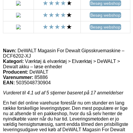
Besøg webshop
Besøg webshop
Besøg webshop
Navn:
DeWALT Magasin For Dewalt Gipsskruemaskine –
DCF6202-XJ
Kategori:
Værktøj & elværktøj > Elværktøj > DeWALT >
Dewalt akku – løse enheder
Producent:
DeWALT
Varenummer:
85886
EAN:
5035048730904
Vurderet til
4.1
ud af 5 stjerner baseret på
17
anmeldelser
En hel del online varehuse foreslår nu om stunder en lang
række forskellige leveringstyper. Den mest populære er lige
nu at afsende til en pakkeshop, hvor du så selv henter de
nyindkøbte varer når du har tid. Leveringsmetoden er jo
vældig hensigtsmæssig, samt endda tilmed den prisbilligste
leveringsudgave ved køb af DeWALT Magasin For Dewalt