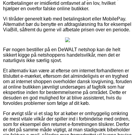
Kortbetalinger er imidlertid omfavnet af en lov, hvilket
hjælper en overfor falske online butikker.
Vi tilråder generelt køb med betalingskort eller MobilePay.
Alternativt bør du benytte en afdragsløsning fra for eksempel
ViaBill, såfremt du gerne vil afbetale prisen over en periode.
Før nogen bestiller på en DeWALT netshop kan de helt
sikkert kigge på netshoppens handelsvilkår, men det er
naturligvis ikke særlig sjovt.
Et alternativ kan være at efterse om internet forhandleren er
tilsluttet e-mærket, eftersom det almindeligvis er en tryghed
om at internet shoppen overholder dansk lovgivning, foruden
at online butikken jævnligt undersøges af fagfolk som har
ekspertise inden for bestemmelserne på området. Dette er
desuden en god mulighed for at blive assisteret, hvis du
forvoldes problemer som følge af dit køb.
For øvrigt slår vi et slag for at køber er omhyggelig omkring
de mest vitale vilkår der spiller ind i forbindelse med ordren,
som for eksempel den returret e-forretningen tilsikrer. Derfor
er det på samme måde vigtigt, at man stadigvæk bibeholder