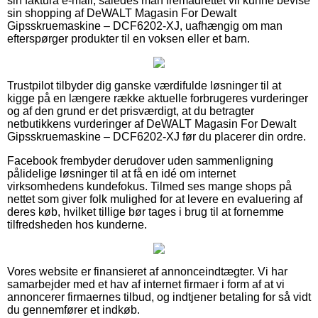
sin faktura e-mail, således man fremadrettet vil kunne bevise
sin shopping af DeWALT Magasin For Dewalt
Gipsskruemaskine – DCF6202-XJ, uafhængig om man
efterspørger produkter til en voksen eller et barn.
Trustpilot tilbyder dig ganske værdifulde løsninger til at
kigge på en længere række aktuelle forbrugeres vurderinger
og af den grund er det prisværdigt, at du betragter
netbutikkens vurderinger af DeWALT Magasin For Dewalt
Gipsskruemaskine – DCF6202-XJ før du placerer din ordre.
Facebook frembyder derudover uden sammenligning
pålidelige løsninger til at få en idé om internet
virksomhedens kundefokus. Tilmed ses mange shops på
nettet som giver folk mulighed for at levere en evaluering af
deres køb, hvilket tillige bør tages i brug til at fornemme
tilfredsheden hos kunderne.
Vores website er finansieret af annonceindtægter. Vi har
samarbejder med et hav af internet firmaer i form af at vi
annoncerer firmaernes tilbud, og indtjener betaling for så vidt
du gennemfører et indkøb.