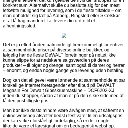
mange tilfælde er det kun gældende hvis der shoppes for en
konkret sum. Alternativt skulle du beslutte sig for den mest
letkøbte mulighed for levering, som i de fleste tilfælde – om
man opholder sig tæt på Aalborg, Ringsted eller Skælskør –
er at få fragtmanden til at levere din ordre til et
afhentningssted.
Det er jo efterhånden ualmindeligt fremkommeligt for enhver
at sammenholde priser på diverse online butikker, og
følgelig har de fleste DeWALT forretninger på nettet ikke
kunne slippe for at nedskære salgsværdien på deres
produkter – til piger og drenge, samt også til damer og herrer
– enormt, og endda nogle gange yde levering uden betaling.
Dog kan det alligevel være lønnende at sammenholde et par
forskellige internet foretagender efter tilbud på DeWALT
Magasin For Dewalt Gipsskruemaskine – DCF6202-XJ
inden du shopper, sådan at man er på den sikre side med at
få den prisbilligste pris.
Man bør ikke desto mindre være årvågen med, at såfremt en
online webshop afsætter bedst i test varer til en udsalgspris
der kan virke uforståeligt fordelagtig, så er det i nogle
tilfælde være et faresignal om en bedragerisk webshop.