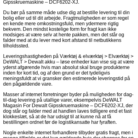
Gipsskruemaskine – DCF6202-XJ.
Du bør på samme måde udse dig at bestille levering til din
bolig eller ud til dit arbejde. Fragtmuligheden er som regel
en kende mere omkostningsfuld, men ydermere rigtig
bekvem. Den mindst kostelige form for fragt kan ikke
modsiges at være selv at hente pakken, men det står og
falder med at du lever med kort afstand til netbutikkens
tilholdssted.
Leveringshastigheden på Værktøj & elværktøj > Elværktøj >
DeWALT > Dewalt akku – løse enheder kan vise sig at være
yderst afgørende hvis man absolut skal bruge produkterne
inden for kort tid, og af den grund er det tydeligvis
meningsfuldt at vi gransker den estimerede leveringstid på
den pågældende vare.
Masser af internet forretninger byder på muligheden for dag-
til-dag levering på utallige varer, eksempelvis DeWALT
Magasin For Dewalt Gipsskruemaskine – DCF6202-XJ, der
dog står og falder med at handlen laves tidligere end et fast
klokkeslæt, så at de har udsigt til at kunne nå at få
bestillingen ordnet før de logistikansatte har fyraften.
Nogle enkelte internet forhandlere tilbyder gratis fragt, men i