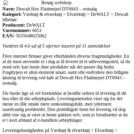
Besøg webshop
Navn:
Dewalt Hex Fladmejsel DT6943 – restsalg
Kategori:
Værktøj & elværktøj > Elværktøj > DeWALT > Dewalt
tilbehør
Producent:
DeWALT
Varenummer:
6651
EAN:
5035048025062
Vurderet til
4.6
ud af 5 stjerner baseret på
11
anmeldelser
Flere internet firmaer giver efterhånden diverse fragtmuligheder. En
af de mest anvendte er i dag at få leveret til et udleveringssted, så du
nemt selv kan hente dine produkter når det passer dig bedst.
Fragttypen er altså ekstremt smart, samt ofte endvidere den billigste
løsning til levering ved køb af Dewalt Hex Fladmejsel DT6943 –
restsalg.
Du burde lige så vel foretrække at bestille ordren til levering til dit
hus eller til din arbejdsplads. Leveringsmetoden viser sig for det
meste en lille smule mere omkostningsfuld, men ydermere
usædvanlig problemfri. Den prisbilligste form for levering vil dog
altid vise sig at være at hente pakken selv, som jo forudsætter at du
er i kort afstand af e-handlens arbejdslager.
Leveringshastigheden på Værktøj & elværktøj > Elværktøj >