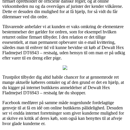
firmaet opretholder de officielle danske regler, og at online
virksomheden nu og da overvåges af jurister der kender vilkårene.
Dette er desuden din mulighed for at få hjælp, for så vidt du får
dilemmaer ved din ordre.
Tilsvarende anbefaler vi at kunden er vaks omkring de elementære
bestemmelser der gælder for ordren, som for eksempel hvilken
returret online firmaet tilbyder. I den relation er det tillige
essesentielt, at man permanent opbevarer sin e-mail kvittering,
således man til enhver tid vil kunne bevidne sit køb af Dewalt Hex
Fladmejsel DT6943 – restsalg, uden hensyn til om man er på udkig
efter varer til en dreng eller pige.
Trustpilot tilbyder dig altid habile chancer for at gennemrode ret
mange aktuelle køberes omtaler og af den grund er det en hjælp, at
du kigger på internet butikkens anmeldelser af Dewalt Hex
Fladmejsel DT6943 – restsalg før du shopper.
Facebook medfører på samme måde nogenlunde fordelagtige
genveje til at få en idé om online butikkens pålidelighed. Desuden
ser vi endda internet forretninger som giver kunderne mulighed for
at skrive en kritik af deres køb, som også kan benyttes til at afveje
hvor glade kunderne er.