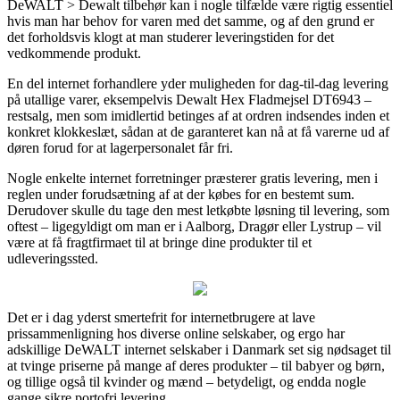
DeWALT > Dewalt tilbehør kan i nogle tilfælde være rigtig essentiel
hvis man har behov for varen med det samme, og af den grund er
det forholdsvis klogt at man studerer leveringstiden for det
vedkommende produkt.
En del internet forhandlere yder muligheden for dag-til-dag levering
på utallige varer, eksempelvis Dewalt Hex Fladmejsel DT6943 –
restsalg, men som imidlertid betinges af at ordren indsendes inden et
konkret klokkeslæt, sådan at de garanteret kan nå at få varerne ud af
døren forud for at lagerpersonalet får fri.
Nogle enkelte internet forretninger præsterer gratis levering, men i
reglen under forudsætning af at der købes for en bestemt sum.
Derudover skulle du tage den mest letkøbte løsning til levering, som
oftest – ligegyldigt om man er i Aalborg, Dragør eller Lystrup – vil
være at få fragtfirmaet til at bringe dine produkter til et
udleveringssted.
Det er i dag yderst smertefrit for internetbrugere at lave
prissammenligning hos diverse online selskaber, og ergo har
adskillige DeWALT internet selskaber i Danmark set sig nødsaget til
at tvinge priserne på mange af deres produkter – til babyer og børn,
og tillige også til kvinder og mænd – betydeligt, og endda nogle
gange sikre portofri levering.