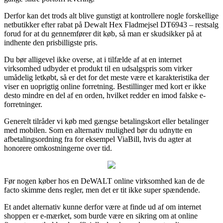
Derfor kan det trods alt blive gunstigt at kontrollere nogle forskellige
netbutikker efter rabat på Dewalt Hex Fladmejsel DT6943 – restsalg
forud for at du gennemfører dit køb, så man er skudsikker på at
indhente den prisbilligste pris.
Du bør alligevel ikke overse, at i tilfælde af at en internet
virksomhed udbyder et produkt til en udsalgspris som virker
umådelig letkøbt, så er det for det meste være et karakteristika der
viser en uoprigtig online forretning. Bestillinger med kort er ikke
desto mindre en del af en orden, hvilket redder en imod falske e-
forretninger.
Generelt tilråder vi køb med gængse betalingskort eller betalinger
med mobilen. Som en alternativ mulighed bør du udnytte en
afbetalingsordning fra for eksempel ViaBill, hvis du agter at
honorere omkostningerne over tid.
Før nogen køber hos en DeWALT online virksomhed kan de de
facto skimme dens regler, men det er tit ikke super spændende.
Et andet alternativ kunne derfor være at finde ud af om internet
shoppen er e-mærket, som burde være en sikring om at online