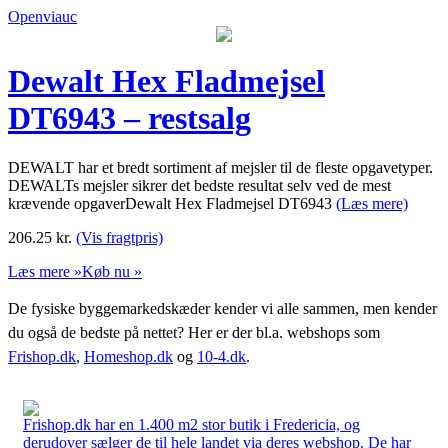
Openviauc
Dewalt Hex Fladmejsel
DT6943 – restsalg
DEWALT har et bredt sortiment af mejsler til de fleste opgavetyper.
DEWALTs mejsler sikrer det bedste resultat selv ved de mest
krævende opgaverDewalt Hex Fladmejsel DT6943
(Læs mere)
206.25
kr.
(Vis fragtpris)
Læs mere »
Køb nu »
De fysiske byggemarkedskæder kender vi alle sammen, men kender
du også de bedste på nettet? Her er der bl.a. webshops som
Frishop.dk
,
Homeshop.dk
og
10-4.dk
.
Frishop.dk har en 1.400 m2 stor butik i Fredericia, og
derudover sælger de til hele landet via deres webshop. De har