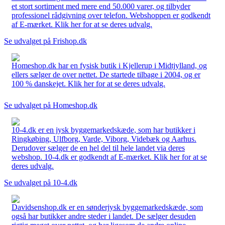
et stort sortiment med mere end 50.000 varer, og tilbyder
professionel rådgivning over telefon. Webshoppen er godkendt
af E-mærket. Klik her for at se deres udvalg.
Se udvalget på Frishop.dk
Homeshop.dk har en fysisk butik i Kjellerup i Midtjylland, og
ellers sælger de over nettet. De startede tilbage i 2004, og er
100 % danskejet. Klik her for at se deres udvalg.
Se udvalget på Homeshop.dk
10-4.dk er en jysk byggemarkedskæde, som har butikker i
Ringkøbing, Ulfborg, Varde, Viborg, Videbæk og Aarhus.
Derudover sælger de en hel del til hele landet via deres
webshop. 10-4.dk er godkendt af E-mærket. Klik her for at se
deres udvalg.
Se udvalget på 10-4.dk
Davidsenshop.dk er en sønderjysk byggemarkedskæde, som
også har butikker andre steder i landet. De sælger desuden