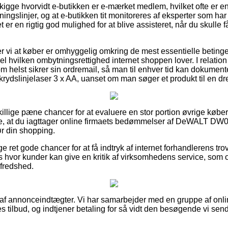
 kigge hvorvidt e-butikken er e-mærket medlem, hvilket ofte er en 
ingslinjer, og at e-butikken tit monitoreres af eksperter som ha
 er en rigtig god mulighed for at blive assisteret, når du skulle
 vi at køber er omhyggelig omkring de mest essentielle betinge
l hvilken ombytningsrettighed internet shoppen lover. I relation ti
m helst sikrer sin ordremail, så man til enhver tid kan dokument
linjelaser 3 x AA, uanset om man søger et produkt til en dren
killige pæne chancer for at evaluere en stor portion øvrige købe
kke, at du iagttager online firmaets bedømmelser af DeWALT DW
r din shopping.
e ret gode chancer for at få indtryk af internet forhandlerens t
ts hvor kunder kan give en kritik af virksomhedens service, som o
lfredshed.
t af annonceindtægter. Vi har samarbejder med en gruppe af on
es tilbud, og indtjener betaling for så vidt den besøgende vi send