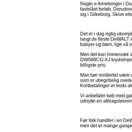
Nogle e-forretninger i Dan
fastslået beløb. Derudove
sig i Silkeborg, Skive elle
Det er i dag rigtig ukompl
langt de fleste DeWALT e-
babyer og børn, lige så v
Men det kan immervæk vi
DW088CG-XJ krydslinjelas
billigste pris.
Man bør imidlertid være 
som er ubegribelig overk
Kortbetalinger er trods a
Vi anbefaler køb med gæ
udnytte en afdragsløsning
Før folk handler i en De
men det er mange gange 