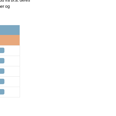
 fra bl.a. deres
mer og