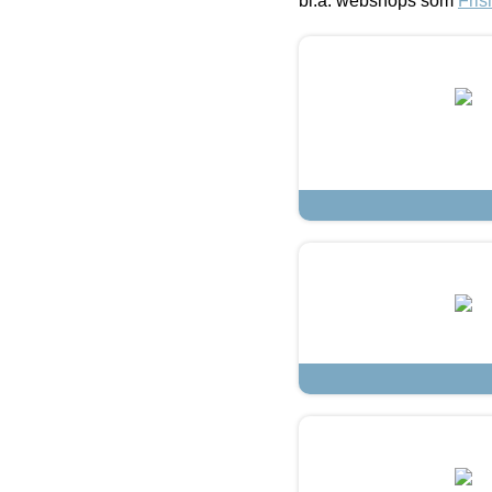
bl.a. webshops som
Fris