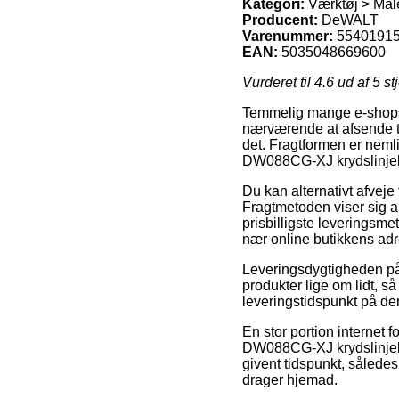
Kategori:
Værktøj > Mål
Producent:
DeWALT
Varenummer:
5540191
EAN:
5035048669600
Vurderet til
4.6
ud af 5 st
Temmelig mange e-shops 
nærværende at afsende til e
det. Fragtformen er nemli
DW088CG-XJ krydslinjel
Du kan alternativt afveje 
Fragtmetoden viser sig 
prisbilligste leveringsme
nær online butikkens ad
Leveringsdygtigheden på
produkter lige om lidt, s
leveringstidspunkt på den
En stor portion internet 
DW088CG-XJ krydslinjelas
givent tidspunkt, sålede
drager hjemad.