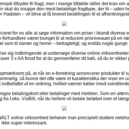
mark tilbyder fri fragt, men i mange tilfælde stiller det krav om 
r skal du snuppe den mest betalelige fragttype, der tit – uden h
r Hadsten – vil blive at få leveret bestillingen til et afhentningss
iceret for os alle at søge information om priser i blandt diverse 
forhandlere været tvunget til at reducere prisniveauet på en ræk
el som til damer og herrer – betragteligt, og endda nogle gange s
se sig indbringende at undersøge diverse online virksomheder
er 3 x AA forud for at du gennemfører dit køb, så du er sikker
opmærksom på, at når en e-forretning annoncerer produkter til s
ommelig, så kunne det ofte være et karakteristika der viser en 
lt indbefattet af en ordning, hvilket værner køber imod svindlend
ngse betalingskort eller betalinger med mobilen. Som en alter
 fra f.eks. ViaBill, når du hellere vil betale beløbet over et læng
WALT online virksomhed behøver man principielt studere netshop
ikke super interessant.