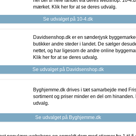
hel del til hele landet via deres webshop. 10-4.d
mærket. Klik her for at se deres udvalg.
Se udvalget på 10-4.dk
Davidsenshop.dk er en sønderjysk byggemark
butikker andre steder i landet. De sælger desud
nettet, og har ligesom de andre online byggemar
Klik her for at se deres udvalg.
Se udvalget på Davidsenshop.dk
Byghjemme.dk drives i tæt samarbejde med Fris
sortiment og priser minder en del om hinanden. K
udvalg.
Se udvalget på Byghjemme.dk