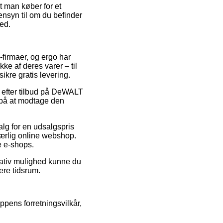
at man køber for et
ensyn til om du befinder
ted.
e-firmaer, og ergo har
ke af deres varer – til
ikre gratis levering.
 efter tilbud på DeWALT
 på at modtage den
alg for en udsalgspris
uærlig online webshop.
e e-shops.
nativ mulighed kunne du
ere tidsrum.
pens forretningsvilkår,