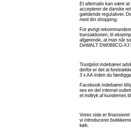
Et alternativ kan være at
accepterer de danske retn
gældende regulativer. Det
med din shopping.
For øvrigt rekommanderer
transaktionen, til eksempe
afgørende, at man når so
DeWALT DW088CG-XJ kryds
Trustpilot indebærer ads
derfor er det at foretræ
3 x AA inden du færdiggø
Facebook indebærer tillig
ses en del internet outle
et indtryk af kundernes ti
Vores side er finansiere
vi introducerer butikkern
køb.