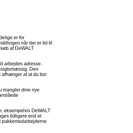
elige er for
tillingen når der er tid til
ved køb af DeWALT
 dit arbejdes adresse.
ensigtsmæssig. Den
g afhænger af at du bor
du mangler dine nye
 anslåede
ukter, eksempelvis DeWALT
ges tidligere end et
 at pakkemedarbejderne