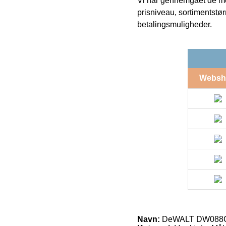
Vi har gennemgået de mes
prisniveau, sortimentstø
betalingsmuligheder.
Websh
Navn:
DeWALT DW088CG-