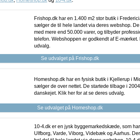
hop.dk
,
Homeshop.dk
og
10-4.dk
.
Frishop.dk har en 1.400 m2 stor butik i Frederic
sælger de til hele landet via deres webshop. De h
med mere end 50.000 varer, og tilbyder professi
telefon. Webshoppen er godkendt af E-mærket. Kl
udvalg.
Se udvalget på Frishop.dk
Homeshop.dk har en fysisk butik i Kjellerup i Mid
sælger de over nettet. De startede tilbage i 200
danskejet. Klik her for at se deres udvalg.
Se udvalget på Homeshop.dk
10-4.dk er en jysk byggemarkedskæde, som har 
Ulfborg, Varde, Viborg, Videbæk og Aarhus. De