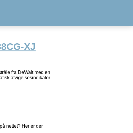
8CG-XJ
stråle fra DeWalt med en
tisk afvigelsesindikator.
å nettet? Her er der