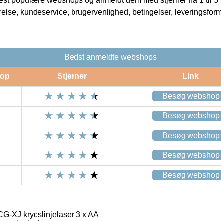
t populære webshops og anmeldt dem med stjerner fra 1 til 5 ud
rrelse, kundeservice, brugervenlighed, betingelser, leveringsfor
Bedst anmeldte webshops
op
Stjerner
Link
Besøg webshop
Besøg webshop
Besøg webshop
Besøg webshop
Besøg webshop
XJ krydslinjelaser 3 x AA