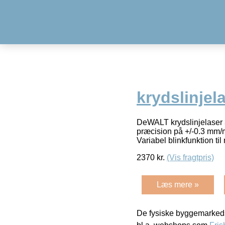
krydslinjel
DeWALT krydslinjelaser 3
præcision på +/-0.3 mm/m
Variabel blinkfunktion ti
2370
kr.
(Vis fragtpris)
Læs mere »
De fysiske byggemarkeds