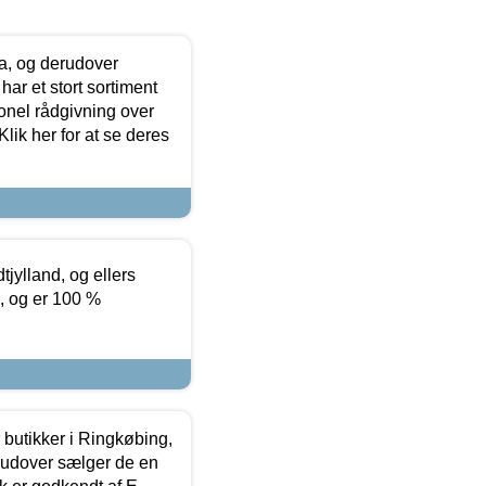
ia, og derudover
ar et stort sortiment
onel rådgivning over
ik her for at se deres
tjylland, og ellers
4, og er 100 %
butikker i Ringkøbing,
rudover sælger de en