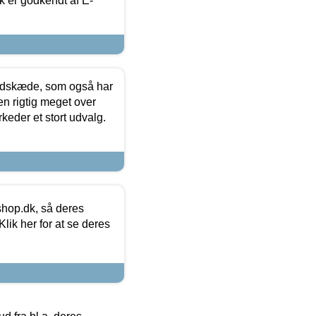
k er godkendt af E-
edskæde, som også har
en rigtig meget over
keder et stort udvalg.
hop.dk, så deres
lik her for at se deres