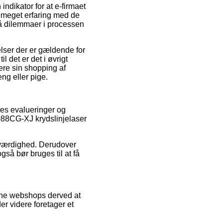
indikator for at e-firmaet
r meget erfaring med de
 få dilemmaer i processen
lser der er gældende for
l det er det i øvrigt
ere sin shopping af
g eller pige.
res evalueringer og
088CG-XJ krydslinjelaser
roværdighed. Derudover
gså bør bruges til at få
line webshops derved at
er videre foretager et