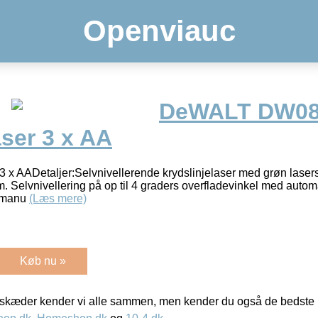
Openviauc
DeWALT DW08
aser 3 x AA
 x AADetaljer:Selvnivellerende krydslinjelaser med grøn laser
. Selvnivellering på op til 4 graders overfladevinkel med automa
l manu
(Læs mere)
Køb nu »
kæder kender vi alle sammen, men kender du også de bedste p