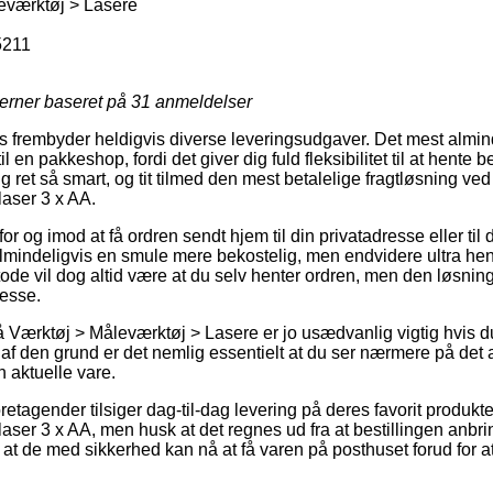
eværktøj > Lasere
5211
jerner baseret på
31
anmeldelser
frembyder heldigvis diverse leveringsudgaver. Det mest almind
n pakkeshop, fordi det giver dig fuld fleksibilitet til at hente bes
g ret så smart, og tit tilmed den mest betalelige fragtløsning 
aser 3 x AA.
for og imod at få ordren sendt hjem til din privatadresse eller til
almindeligvis en smule mere bekostelig, men endvidere ultra h
tode vil dog altid være at du selv henter ordren, men den løsnin
resse.
 Værktøj > Måleværktøj > Lasere er jo usædvanlig vigtig hvis 
å af den grund er det nemlig essentielt at du ser nærmere på det
 aktuelle vare.
foretagender tilsiger dag-til-dag levering på deres favorit prod
er 3 x AA, men husk at det regnes ud fra at bestillingen anbrin
s at de med sikkerhed kan nå at få varen på posthuset forud for