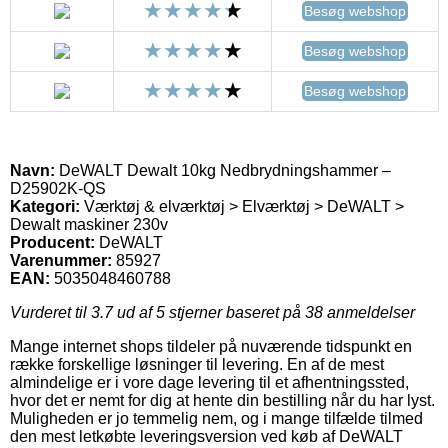
Besøg webshop
Besøg webshop
Besøg webshop
Navn:
DeWALT Dewalt 10kg Nedbrydningshammer –
D25902K-QS
Kategori:
Værktøj & elværktøj > Elværktøj > DeWALT >
Dewalt maskiner 230v
Producent:
DeWALT
Varenummer:
85927
EAN:
5035048460788
Vurderet til
3.7
ud af 5 stjerner baseret på
38
anmeldelser
Mange internet shops tildeler på nuværende tidspunkt en
række forskellige løsninger til levering. En af de mest
almindelige er i vore dage levering til et afhentningssted,
hvor det er nemt for dig at hente din bestilling når du har lyst.
Muligheden er jo temmelig nem, og i mange tilfælde tilmed
den mest letkøbte leveringsversion ved køb af DeWALT