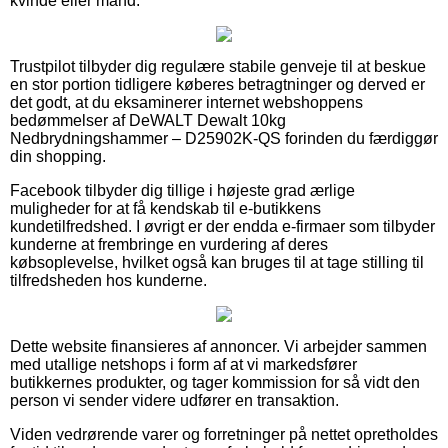
kvinde eller mand.
Trustpilot tilbyder dig regulære stabile genveje til at beskue
en stor portion tidligere køberes betragtninger og derved er
det godt, at du eksaminerer internet webshoppens
bedømmelser af DeWALT Dewalt 10kg
Nedbrydningshammer – D25902K-QS forinden du færdiggør
din shopping.
Facebook tilbyder dig tillige i højeste grad ærlige
muligheder for at få kendskab til e-butikkens
kundetilfredshed. I øvrigt er der endda e-firmaer som tilbyder
kunderne at frembringe en vurdering af deres
købsoplevelse, hvilket også kan bruges til at tage stilling til
tilfredsheden hos kunderne.
Dette website finansieres af annoncer. Vi arbejder sammen
med utallige netshops i form af at vi markedsfører
butikkernes produkter, og tager kommission for så vidt den
person vi sender videre udfører en transaktion.
Viden vedrørende varer og forretninger på nettet opretholdes