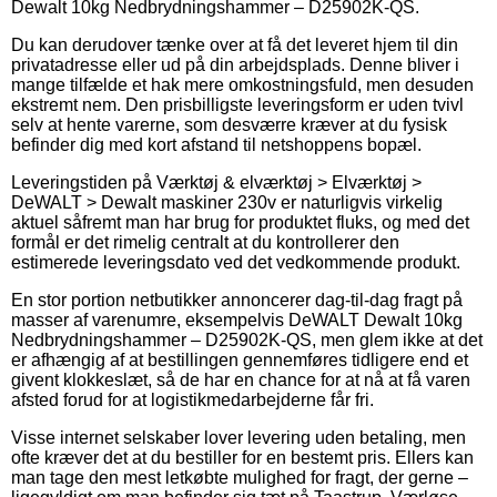
Dewalt 10kg Nedbrydningshammer – D25902K-QS.
Du kan derudover tænke over at få det leveret hjem til din
privatadresse eller ud på din arbejdsplads. Denne bliver i
mange tilfælde et hak mere omkostningsfuld, men desuden
ekstremt nem. Den prisbilligste leveringsform er uden tvivl
selv at hente varerne, som desværre kræver at du fysisk
befinder dig med kort afstand til netshoppens bopæl.
Leveringstiden på Værktøj & elværktøj > Elværktøj >
DeWALT > Dewalt maskiner 230v er naturligvis virkelig
aktuel såfremt man har brug for produktet fluks, og med det
formål er det rimelig centralt at du kontrollerer den
estimerede leveringsdato ved det vedkommende produkt.
En stor portion netbutikker annoncerer dag-til-dag fragt på
masser af varenumre, eksempelvis DeWALT Dewalt 10kg
Nedbrydningshammer – D25902K-QS, men glem ikke at det
er afhængig af at bestillingen gennemføres tidligere end et
givent klokkeslæt, så de har en chance for at nå at få varen
afsted forud for at logistikmedarbejderne får fri.
Visse internet selskaber lover levering uden betaling, men
ofte kræver det at du bestiller for en bestemt pris. Ellers kan
man tage den mest letkøbte mulighed for fragt, der gerne –