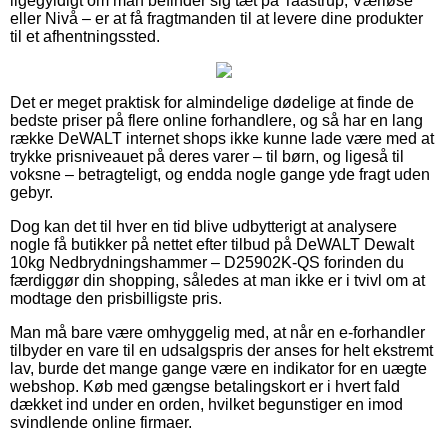
ligegyldigt om man befinder sig tæt på Taastrup, Værløse
eller Nivå – er at få fragtmanden til at levere dine produkter
til et afhentningssted.
Det er meget praktisk for almindelige dødelige at finde de
bedste priser på flere online forhandlere, og så har en lang
række DeWALT internet shops ikke kunne lade være med at
trykke prisniveauet på deres varer – til børn, og ligeså til
voksne – betragteligt, og endda nogle gange yde fragt uden
gebyr.
Dog kan det til hver en tid blive udbytterigt at analysere
nogle få butikker på nettet efter tilbud på DeWALT Dewalt
10kg Nedbrydningshammer – D25902K-QS forinden du
færdiggør din shopping, således at man ikke er i tvivl om at
modtage den prisbilligste pris.
Man må bare være omhyggelig med, at når en e-forhandler
tilbyder en vare til en udsalgspris der anses for helt ekstremt
lav, burde det mange gange være en indikator for en uægte
webshop. Køb med gængse betalingskort er i hvert fald
dækket ind under en orden, hvilket begunstiger en imod
svindlende online firmaer.