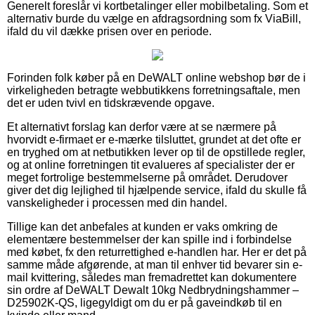
Generelt foreslår vi kortbetalinger eller mobilbetaling. Som et
alternativ burde du vælge en afdragsordning som fx ViaBill,
ifald du vil dække prisen over en periode.
Forinden folk køber på en DeWALT online webshop bør de i
virkeligheden betragte webbutikkens forretningsaftale, men
det er uden tvivl en tidskrævende opgave.
Et alternativt forslag kan derfor være at se nærmere på
hvorvidt e-firmaet er e-mærke tilsluttet, grundet at det ofte er
en tryghed om at netbutikken lever op til de opstillede regler,
og at online forretningen tit evalueres af specialister der er
meget fortrolige bestemmelserne på området. Derudover
giver det dig lejlighed til hjælpende service, ifald du skulle få
vanskeligheder i processen med din handel.
Tillige kan det anbefales at kunden er vaks omkring de
elementære bestemmelser der kan spille ind i forbindelse
med købet, fx den returrettighed e-handlen har. Her er det på
samme måde afgørende, at man til enhver tid bevarer sin e-
mail kvittering, således man fremadrettet kan dokumentere
sin ordre af DeWALT Dewalt 10kg Nedbrydningshammer –
D25902K-QS, ligegyldigt om du er på gaveindkøb til en