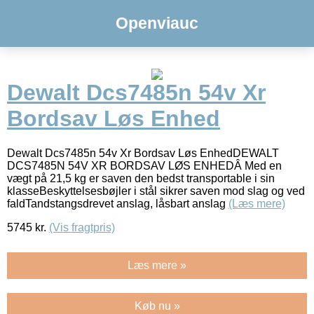
Openviauc
Dewalt Dcs7485n 54v Xr
Bordsav Løs Enhed
Dewalt Dcs7485n 54v Xr Bordsav Løs EnhedDEWALT
DCS7485N 54V XR BORDSAV LØS ENHEDÂ Med en
vægt på 21,5 kg er saven den bedst transportable i sin
klasseBeskyttelsesbøjler i stål sikrer saven mod slag og ved
faldTandstangsdrevet anslag, låsbart anslag
(Læs mere)
5745
kr.
(Vis fragtpris)
Læs mere »
Køb nu »