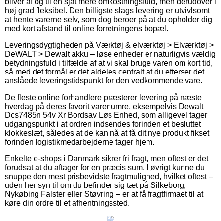
bliver af og til en sjat mere omkostningsfuld, men derudover i
høj grad fleksibel. Den billigste slags levering er utvivlsomt
at hente varerne selv, som dog beroer på at du opholder dig
med kort afstand til online forretningens bopæl.
Leveringsdygtigheden på Værktøj & elværktøj > Elværktøj >
DeWALT > Dewalt akku – løse enheder er naturligvis vældig
betydningsfuld i tilfælde af at vi skal bruge varen om kort tid,
så med det formål er det aldeles centralt at du efterser det
anslåede leveringstidspunkt for den vedkommende vare.
De fleste online forhandlere præsterer levering på næste
hverdag på deres favorit varenumre, eksempelvis Dewalt
Dcs7485n 54v Xr Bordsav Løs Enhed, som alligevel tager
udgangspunkt i at ordren indsendes forinden et besluttet
klokkeslæt, således at de kan nå at få dit nye produkt fikset
forinden logistikmedarbejderne tager hjem.
Enkelte e-shops i Danmark sikrer fri fragt, men oftest er det
forudsat at du aftager for en præcis sum. I øvrigt kunne du
snuppe den mest prisbevidste fragtmulighed, hvilket oftest –
uden hensyn til om du befinder sig tæt på Silkeborg,
Nykøbing Falster eller Støvring – er at få fragtfirmaet til at
køre din ordre til et afhentningssted.