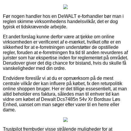
Før nogen handler hos en DeWALT e-forhandler bør man i
reglen skimme virksomhedens handelsvilkår, det er dog
typisk et tidskrævende arbejde.
Et andet forslag kunne derfor være at tjekke om online
virksomheden er verificeret af e-mærket, hvilket ofte er en
sikkerhed for at e-forretningen understøtter de opstillede
regler, foruden at e-forretningen fra tid til anden revurderes af
jurister som har ekspertise inden for reglementet på området.
Derudover giver det dig chance for bistand, hvis du skulle få
vanskeligheder med din ordre.
Endvidere foreslår vi at du er opmærksom på de mest
centrale vilkår der kan influere på købet, fx den returpolitik
online shoppen bruger. Her er det tillige essesentielt, at man
altid beholder ens faktura, således man til enhver tid kan
vidne om købet af Dewalt Dcs7485n 54v Xr Bordsav Løs
Enhed, uanset om man søger efter varer til en herre eller
dame.
Trustpilot frembyder visse strålende muligheder for at