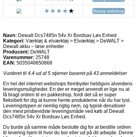
Besøg webshop
Navn:
Dewalt Dcs7485n 54v Xr Bordsav Løs Enhed
Kategori:
Værktøj & elværktøj > Elværktøj > DeWALT >
Dewalt akku – løse enheder
Producent:
DeWALT
Varenummer:
25748
EAN:
5035048650868
Vurderet til
4.4
ud af 5 stjerner baseret på
43
anmeldelser
En hel del internet webshops frembyder heldigvis alverdens
leveringsmuligheder. En der er meget anvendt er lige nu at
få bragt ordren til en pakkeshop, fordi det så er super
fleksibelt for dig at kunne hente produkterne når du har lyst.
Leveringstypen er nemlig rigtig nem, og typisk derudover
den mest prisbevidste leveringsmåde ved køb af Dewalt
Dcs7485n 54v Xr Bordsav Løs Enhed.
Du burde på samme måde beslutte dig for at bestille ordren
til levering hjem til hvor du bor eller ud på dit arbejde. Denne