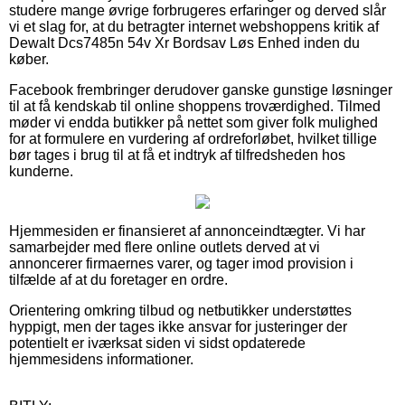
studere mange øvrige forbrugeres erfaringer og derved slår
vi et slag for, at du betragter internet webshoppens kritik af
Dewalt Dcs7485n 54v Xr Bordsav Løs Enhed inden du
køber.
Facebook frembringer derudover ganske gunstige løsninger
til at få kendskab til online shoppens troværdighed. Tilmed
møder vi endda butikker på nettet som giver folk mulighed
for at formulere en vurdering af ordreforløbet, hvilket tillige
bør tages i brug til at få et indtryk af tilfredsheden hos
kunderne.
Hjemmesiden er finansieret af annonceindtægter. Vi har
samarbejder med flere online outlets derved at vi
annoncerer firmaernes varer, og tager imod provision i
tilfælde af at du foretager en ordre.
Orientering omkring tilbud og netbutikker understøttes
hyppigt, men der tages ikke ansvar for justeringer der
potentielt er iværksat siden vi sidst opdaterede
hjemmesidens informationer.