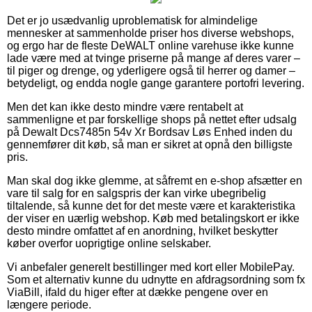
Det er jo usædvanlig uproblematisk for almindelige
mennesker at sammenholde priser hos diverse webshops,
og ergo har de fleste DeWALT online varehuse ikke kunne
lade være med at tvinge priserne på mange af deres varer –
til piger og drenge, og yderligere også til herrer og damer –
betydeligt, og endda nogle gange garantere portofri levering.
Men det kan ikke desto mindre være rentabelt at
sammenligne et par forskellige shops på nettet efter udsalg
på Dewalt Dcs7485n 54v Xr Bordsav Løs Enhed inden du
gennemfører dit køb, så man er sikret at opnå den billigste
pris.
Man skal dog ikke glemme, at såfremt en e-shop afsætter en
vare til salg for en salgspris der kan virke ubegribelig
tiltalende, så kunne det for det meste være et karakteristika
der viser en uærlig webshop. Køb med betalingskort er ikke
desto mindre omfattet af en anordning, hvilket beskytter
køber overfor uoprigtige online selskaber.
Vi anbefaler generelt bestillinger med kort eller MobilePay.
Som et alternativ kunne du udnytte en afdragsordning som fx
ViaBill, ifald du higer efter at dække pengene over en
længere periode.