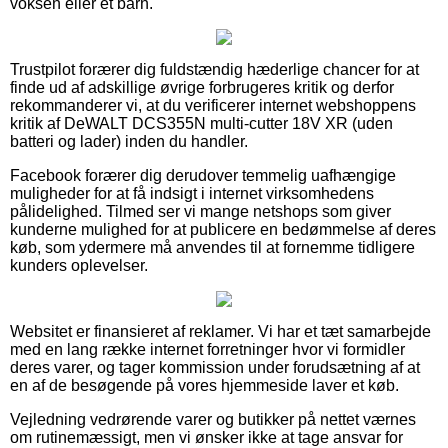
voksen eller et barn.
Trustpilot forærer dig fuldstændig hæderlige chancer for at
finde ud af adskillige øvrige forbrugeres kritik og derfor
rekommanderer vi, at du verificerer internet webshoppens
kritik af DeWALT DCS355N multi-cutter 18V XR (uden
batteri og lader) inden du handler.
Facebook forærer dig derudover temmelig uafhængige
muligheder for at få indsigt i internet virksomhedens
pålidelighed. Tilmed ser vi mange netshops som giver
kunderne mulighed for at publicere en bedømmelse af deres
køb, som ydermere må anvendes til at fornemme tidligere
kunders oplevelser.
Websitet er finansieret af reklamer. Vi har et tæt samarbejde
med en lang række internet forretninger hvor vi formidler
deres varer, og tager kommission under forudsætning af at
en af de besøgende på vores hjemmeside laver et køb.
Vejledning vedrørende varer og butikker på nettet værnes
om rutinemæssigt, men vi ønsker ikke at tage ansvar for