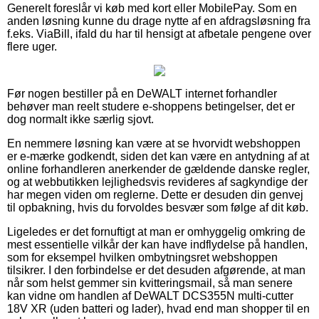
Generelt foreslår vi køb med kort eller MobilePay. Som en
anden løsning kunne du drage nytte af en afdragsløsning fra
f.eks. ViaBill, ifald du har til hensigt at afbetale pengene over
flere uger.
Før nogen bestiller på en DeWALT internet forhandler
behøver man reelt studere e-shoppens betingelser, det er
dog normalt ikke særlig sjovt.
En nemmere løsning kan være at se hvorvidt webshoppen
er e-mærke godkendt, siden det kan være en antydning af at
online forhandleren anerkender de gældende danske regler,
og at webbutikken lejlighedsvis revideres af sagkyndige der
har megen viden om reglerne. Dette er desuden din genvej
til opbakning, hvis du forvoldes besvær som følge af dit køb.
Ligeledes er det fornuftigt at man er omhyggelig omkring de
mest essentielle vilkår der kan have indflydelse på handlen,
som for eksempel hvilken ombytningsret webshoppen
tilsikrer. I den forbindelse er det desuden afgørende, at man
når som helst gemmer sin kvitteringsmail, så man senere
kan vidne om handlen af DeWALT DCS355N multi-cutter
18V XR (uden batteri og lader), hvad end man shopper til en