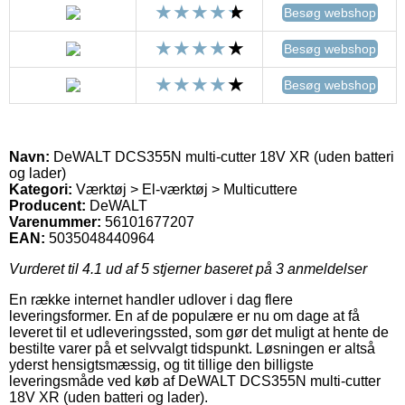
Besøg webshop
Besøg webshop
Besøg webshop
Navn:
DeWALT DCS355N multi-cutter 18V XR (uden batteri
og lader)
Kategori:
Værktøj > El-værktøj > Multicuttere
Producent:
DeWALT
Varenummer:
56101677207
EAN:
5035048440964
Vurderet til
4.1
ud af 5 stjerner baseret på
3
anmeldelser
En række internet handler udlover i dag flere
leveringsformer. En af de populære er nu om dage at få
leveret til et udleveringssted, som gør det muligt at hente de
bestilte varer på et selvvalgt tidspunkt. Løsningen er altså
yderst hensigtsmæssig, og tit tillige den billigste
leveringsmåde ved køb af DeWALT DCS355N multi-cutter
18V XR (uden batteri og lader).