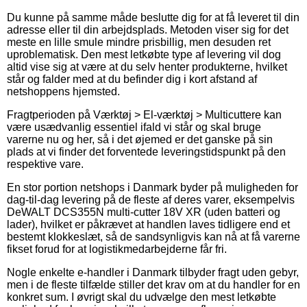
Du kunne på samme måde beslutte dig for at få leveret til din
adresse eller til din arbejdsplads. Metoden viser sig for det
meste en lille smule mindre prisbillig, men desuden ret
uproblematisk. Den mest letkøbte type af levering vil dog
altid vise sig at være at du selv henter produkterne, hvilket
står og falder med at du befinder dig i kort afstand af
netshoppens hjemsted.
Fragtperioden på Værktøj > El-værktøj > Multicuttere kan
være usædvanlig essentiel ifald vi står og skal bruge
varerne nu og her, så i det øjemed er det ganske på sin
plads at vi finder det forventede leveringstidspunkt på den
respektive vare.
En stor portion netshops i Danmark byder på muligheden for
dag-til-dag levering på de fleste af deres varer, eksempelvis
DeWALT DCS355N multi-cutter 18V XR (uden batteri og
lader), hvilket er påkrævet at handlen laves tidligere end et
bestemt klokkeslæt, så de sandsynligvis kan nå at få varerne
fikset forud for at logistikmedarbejderne får fri.
Nogle enkelte e-handler i Danmark tilbyder fragt uden gebyr,
men i de fleste tilfælde stiller det krav om at du handler for en
konkret sum. I øvrigt skal du udvælge den mest letkøbte