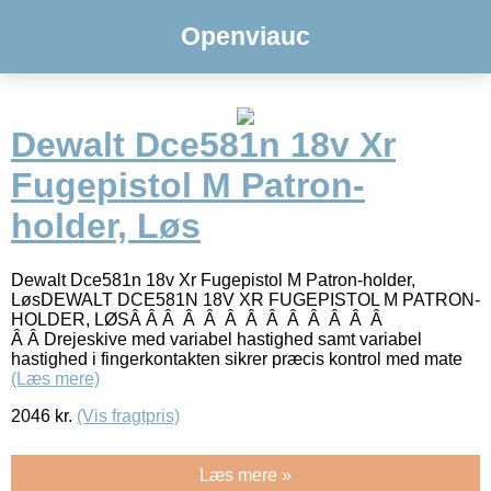
Openviauc
Dewalt Dce581n 18v Xr
Fugepistol M Patron-
holder, Løs
Dewalt Dce581n 18v Xr Fugepistol M Patron-holder,
LøsDEWALT DCE581N 18V XR FUGEPISTOL M PATRON-
HOLDER, LØSÂ Â Â Â Â Â Â Â Â Â Â Â Â
Â Â Drejeskive med variabel hastighed samt variabel
hastighed i fingerkontakten sikrer præcis kontrol med mate
(Læs mere)
2046
kr.
(Vis fragtpris)
Læs mere »