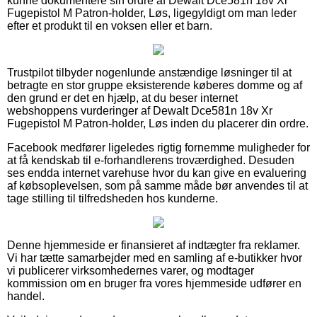
kunne dokumentere sin ordre af Dewalt Dce581n 18v Xr
Fugepistol M Patron-holder, Løs, ligegyldigt om man leder
efter et produkt til en voksen eller et barn.
Trustpilot tilbyder nogenlunde anstændige løsninger til at
betragte en stor gruppe eksisterende køberes domme og af
den grund er det en hjælp, at du beser internet
webshoppens vurderinger af Dewalt Dce581n 18v Xr
Fugepistol M Patron-holder, Løs inden du placerer din ordre.
Facebook medfører ligeledes rigtig fornemme muligheder for
at få kendskab til e-forhandlerens troværdighed. Desuden
ses endda internet varehuse hvor du kan give en evaluering
af købsoplevelsen, som på samme måde bør anvendes til at
tage stilling til tilfredsheden hos kunderne.
Denne hjemmeside er finansieret af indtægter fra reklamer.
Vi har tætte samarbejder med en samling af e-butikker hvor
vi publicerer virksomhedernes varer, og modtager
kommission om en bruger fra vores hjemmeside udfører en
handel.