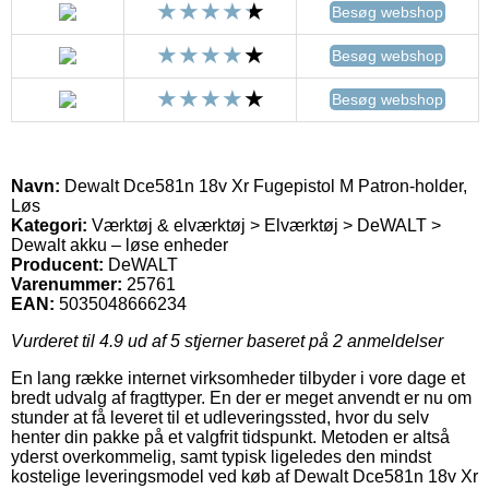
Besøg webshop
Besøg webshop
Besøg webshop
Navn:
Dewalt Dce581n 18v Xr Fugepistol M Patron-holder,
Løs
Kategori:
Værktøj & elværktøj > Elværktøj > DeWALT >
Dewalt akku – løse enheder
Producent:
DeWALT
Varenummer:
25761
EAN:
5035048666234
Vurderet til
4.9
ud af 5 stjerner baseret på
2
anmeldelser
En lang række internet virksomheder tilbyder i vore dage et
bredt udvalg af fragttyper. En der er meget anvendt er nu om
stunder at få leveret til et udleveringssted, hvor du selv
henter din pakke på et valgfrit tidspunkt. Metoden er altså
yderst overkommelig, samt typisk ligeledes den mindst
kostelige leveringsmodel ved køb af Dewalt Dce581n 18v Xr