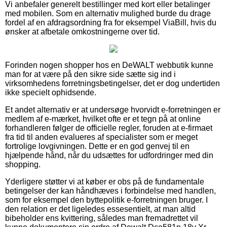
Vi anbefaler generelt bestillinger med kort eller betalinger
med mobilen. Som en alternativ mulighed burde du drage
fordel af en afdragsordning fra for eksempel ViaBill, hvis du
ønsker at afbetale omkostningerne over tid.
Forinden nogen shopper hos en DeWALT webbutik kunne
man for at være på den sikre side sætte sig ind i
virksomhedens forretningsbetingelser, det er dog undertiden
ikke specielt ophidsende.
Et andet alternativ er at undersøge hvorvidt e-forretningen er
medlem af e-mærket, hvilket ofte er et tegn på at online
forhandleren følger de officielle regler, foruden at e-firmaet
fra tid til anden evalueres af specialister som er meget
fortrolige lovgivningen. Dette er en god genvej til en
hjælpende hånd, når du udsættes for udfordringer med din
shopping.
Yderligere støtter vi at køber er obs på de fundamentale
betingelser der kan håndhæves i forbindelse med handlen,
som for eksempel den byttepolitik e-forretningen bruger. I
den relation er det ligeledes essesentielt, at man altid
bibeholder ens kvittering, således man fremadrettet vil