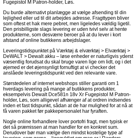
Fugepistol M Patron-holder, Løs.
Du burde alternativt planlægge at vælge afsending til din
lejlighed eller ud til dit arbejdes adresse. Fragttypen bliver
som oftest et hak mere pebret, men ligeledes vældig ligetil.
Den prisbilligste slags levering er uden tvivl selv at hente
produkterne, som desværre beroer på at du lever i kort
afstand af online butikkens arbejdslager.
Leveringstidspunktet på Værktøj & elværktøj > Elværktøj >
DeWALT > Dewalt akku – løse enheder er naturligvis yderst
væsentlig forudsat du skal bruge varen lige om lidt, og i det
øjemed er det øjensynligt fornuftigt at vi checker det
anslåede leveringstidspunkt ved den relevante vare.
Størstedelen af internet webshops stiller garanti om 1
hverdags levering på mange af butikkens produkter,
eksempelvis Dewalt Dce581n 18v Xr Fugepistol M Patron-
holder, Løs, som alligevel afhænger af at ordren indsendes
inden et fast tidspunkt, sådan at de har mulighed for at nå at
få varen pakket før pakkepersonalet har fyraften.
Nogle online forhandlere lover portofri fragt, men typisk er
det så præmissen at man handler for en konkret sum.
Derudover bør man vælge den mindst kostelige type af