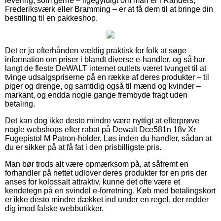
levering, som gerne – ligegyldigt om man er i Randers,
Frederiksværk eller Bramming – er at få dem til at bringe din
bestilling til en pakkeshop.
Det er jo efterhånden vældig praktisk for folk at søge
information om priser i blandt diverse e-handler, og så har
langt de fleste DeWALT internet outlets været tvunget til at
tvinge udsalgspriserne på en række af deres produkter – til
piger og drenge, og samtidig også til mænd og kvinder –
markant, og endda nogle gange frembyde fragt uden
betaling.
Det kan dog ikke desto mindre være nyttigt at efterprøve
nogle webshops efter rabat på Dewalt Dce581n 18v Xr
Fugepistol M Patron-holder, Løs inden du handler, sådan at
du er sikker på at få fat i den prisbilligste pris.
Man bør trods alt være opmærksom på, at såfremt en
forhandler på nettet udlover deres produkter for en pris der
anses for kolossalt attraktiv, kunne det ofte være et
kendetegn på en svindel e-forretning. Køb med betalingskort
er ikke desto mindre dækket ind under en regel, der redder
dig imod falske webbutikker.