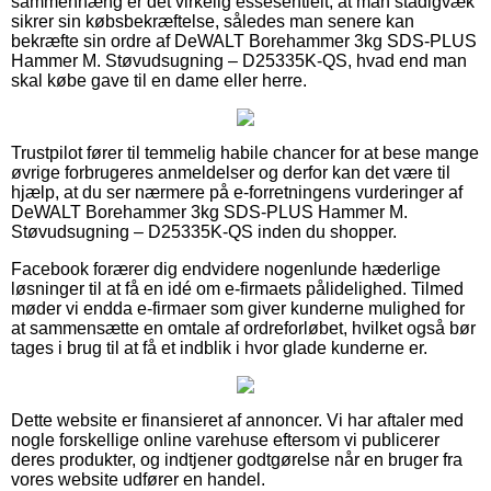
sammenhæng er det virkelig essesentielt, at man stadigvæk
sikrer sin købsbekræftelse, således man senere kan
bekræfte sin ordre af DeWALT Borehammer 3kg SDS-PLUS
Hammer M. Støvudsugning – D25335K-QS, hvad end man
skal købe gave til en dame eller herre.
Trustpilot fører til temmelig habile chancer for at bese mange
øvrige forbrugeres anmeldelser og derfor kan det være til
hjælp, at du ser nærmere på e-forretningens vurderinger af
DeWALT Borehammer 3kg SDS-PLUS Hammer M.
Støvudsugning – D25335K-QS inden du shopper.
Facebook forærer dig endvidere nogenlunde hæderlige
løsninger til at få en idé om e-firmaets pålidelighed. Tilmed
møder vi endda e-firmaer som giver kunderne mulighed for
at sammensætte en omtale af ordreforløbet, hvilket også bør
tages i brug til at få et indblik i hvor glade kunderne er.
Dette website er finansieret af annoncer. Vi har aftaler med
nogle forskellige online varehuse eftersom vi publicerer
deres produkter, og indtjener godtgørelse når en bruger fra
vores website udfører en handel.