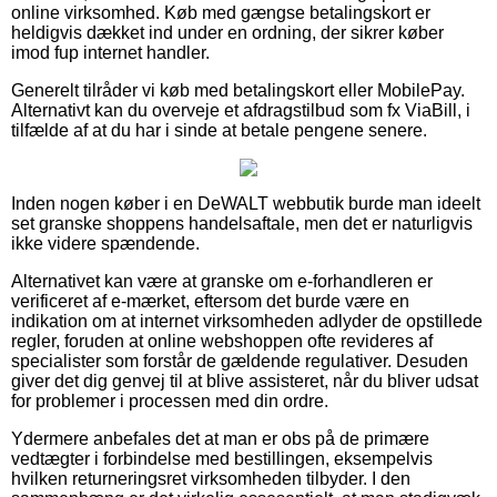
online virksomhed. Køb med gængse betalingskort er
heldigvis dækket ind under en ordning, der sikrer køber
imod fup internet handler.
Generelt tilråder vi køb med betalingskort eller MobilePay.
Alternativt kan du overveje et afdragstilbud som fx ViaBill, i
tilfælde af at du har i sinde at betale pengene senere.
Inden nogen køber i en DeWALT webbutik burde man ideelt
set granske shoppens handelsaftale, men det er naturligvis
ikke videre spændende.
Alternativet kan være at granske om e-forhandleren er
verificeret af e-mærket, eftersom det burde være en
indikation om at internet virksomheden adlyder de opstillede
regler, foruden at online webshoppen ofte revideres af
specialister som forstår de gældende regulativer. Desuden
giver det dig genvej til at blive assisteret, når du bliver udsat
for problemer i processen med din ordre.
Ydermere anbefales det at man er obs på de primære
vedtægter i forbindelse med bestillingen, eksempelvis
hvilken returneringsret virksomheden tilbyder. I den