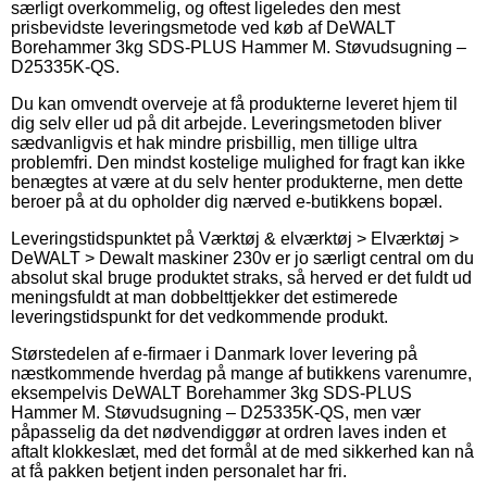
særligt overkommelig, og oftest ligeledes den mest
prisbevidste leveringsmetode ved køb af DeWALT
Borehammer 3kg SDS-PLUS Hammer M. Støvudsugning –
D25335K-QS.
Du kan omvendt overveje at få produkterne leveret hjem til
dig selv eller ud på dit arbejde. Leveringsmetoden bliver
sædvanligvis et hak mindre prisbillig, men tillige ultra
problemfri. Den mindst kostelige mulighed for fragt kan ikke
benægtes at være at du selv henter produkterne, men dette
beroer på at du opholder dig nærved e-butikkens bopæl.
Leveringstidspunktet på Værktøj & elværktøj > Elværktøj >
DeWALT > Dewalt maskiner 230v er jo særligt central om du
absolut skal bruge produktet straks, så herved er det fuldt ud
meningsfuldt at man dobbelttjekker det estimerede
leveringstidspunkt for det vedkommende produkt.
Størstedelen af e-firmaer i Danmark lover levering på
næstkommende hverdag på mange af butikkens varenumre,
eksempelvis DeWALT Borehammer 3kg SDS-PLUS
Hammer M. Støvudsugning – D25335K-QS, men vær
påpasselig da det nødvendiggør at ordren laves inden et
aftalt klokkeslæt, med det formål at de med sikkerhed kan nå
at få pakken betjent inden personalet har fri.