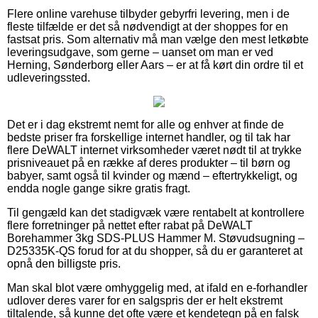
Flere online varehuse tilbyder gebyrfri levering, men i de
fleste tilfælde er det så nødvendigt at der shoppes for en
fastsat pris. Som alternativ må man vælge den mest letkøbte
leveringsudgave, som gerne – uanset om man er ved
Herning, Sønderborg eller Aars – er at få kørt din ordre til et
udleveringssted.
Det er i dag ekstremt nemt for alle og enhver at finde de
bedste priser fra forskellige internet handler, og til tak har
flere DeWALT internet virksomheder været nødt til at trykke
prisniveauet på en række af deres produkter – til børn og
babyer, samt også til kvinder og mænd – eftertrykkeligt, og
endda nogle gange sikre gratis fragt.
Til gengæld kan det stadigvæk være rentabelt at kontrollere
flere forretninger på nettet efter rabat på DeWALT
Borehammer 3kg SDS-PLUS Hammer M. Støvudsugning –
D25335K-QS forud for at du shopper, så du er garanteret at
opnå den billigste pris.
Man skal blot være omhyggelig med, at ifald en e-forhandler
udlover deres varer for en salgspris der er helt ekstremt
tiltalende, så kunne det ofte være et kendetegn på en falsk