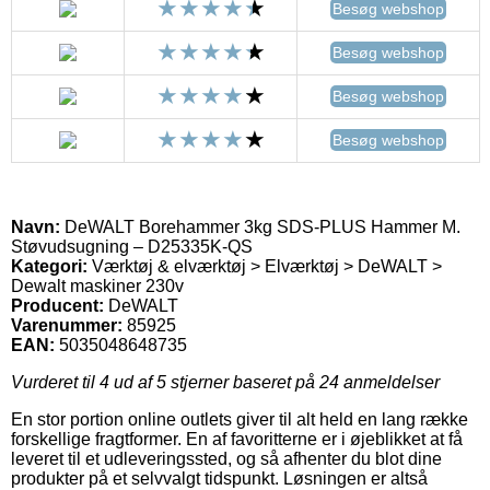
Besøg webshop
Besøg webshop
Besøg webshop
Besøg webshop
Navn:
DeWALT Borehammer 3kg SDS-PLUS Hammer M.
Støvudsugning – D25335K-QS
Kategori:
Værktøj & elværktøj > Elværktøj > DeWALT >
Dewalt maskiner 230v
Producent:
DeWALT
Varenummer:
85925
EAN:
5035048648735
Vurderet til
4
ud af 5 stjerner baseret på
24
anmeldelser
En stor portion online outlets giver til alt held en lang række
forskellige fragtformer. En af favoritterne er i øjeblikket at få
leveret til et udleveringssted, og så afhenter du blot dine
produkter på et selvvalgt tidspunkt. Løsningen er altså