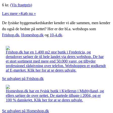
6
kr.
(Vis fragtpris)
Læs mere »
Køb nu »
De fysiske byggemarkedskæder kender vi alle sammen, men kender
du også de bedste på nettet? Her er der bl.a. webshops som
Frishop.dk
,
Homeshop.dk
og
10-4.dk
.
Frishop.dk har en 1.400 m2 stor butik i Fredericia, og
derudover sælger de til hele landet via deres webshop. De har
et stort sortiment med mere end 50.000 varer, og tilbyder
professionel rådgivning over telefon. Webshoppen er godkendt
af E-mærket. Klik her for at se deres udvalg.
Se udvalget på Frishop.dk
Homeshop.dk har en fysisk butik i Kjellerup i Midtjylland, og
ellers sælger de over nettet. De startede tilbage i 2004, og er
100 % danskejet. Klik her for at se deres udvalg.
Se udvalget på Homeshop.dk