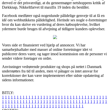
derved er det prisværdigt, at du gennemsøger netshoppens kritik af
Dækknap, Nikkeltfarvet til maxifix 19 inden du bestiller.
Facebook medfører også nogenlunde pålidelige genveje til at få en
idé om webbutikkens pålidelighed. Herinde ses nogle e-forretninger
hvor du kan skrive en vurdering af deres købsoplevelse, hvilket
ydermere burde bruges til afvejning af tidligere kunders oplevelser.
Vores side er finansieret ved hjælp af annoncer. Vi har
samarbejdsaftaler med masser af online forretninger idet vi
publicerer deres varer, og tager imod kommission om de personer vi
sender videre foretager en ordre.
Anvisninger vedrørende produkter og shops på nettet i Danmark
understøttes fra tid til anden, men vi påtager os intet ansvar for
korrektioner der kan være implementeret efter sidste opdatering af
sidens informationer.
BITLY:
1
1
1
1
1
1
1
1
1
1
1
1
1
1
1
1
1
1
1
1
1
1
1
1
1
1
1
1
1
1
1
1
1
1
1
1
1
1
1
1
1
1
1
1
1
1
1
1
1
1
1
1
1
1
1
1
1
1
1
1
1
1
1
1
1
1
1
1
1
1
1
1
1
1
1
1
1
1
1
1
1
1
1
1
1
1
1
1
1
1
1
1
1
1
1
1
1
1
1
1