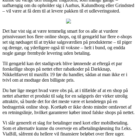
uafhængig om du opholder sig i Aarhus, Kalundborg eller Grindsted
– vil være at få dem til at levere pakken til et udleveringssted.
Det har vist sig at være temmelig smart for os alle at vurdere
prisniveauet hos flere online shops, og til gengæld har flere e-shops
set sig nødsaget til at trykke salgsværdien på produkterne – til piger
og drenge, og yderligere også til voksne – helt i bund, og endda
nogle gange frembyde levering uden betaling.
Til gengæld kan det stadigvæk blive lønnende at eftergå et par
forskellige shops på nettet efter rabatkoder på Dækknap,
Nikkeltfarvet til maxifix 19 før du handler, sådan at man ikke er i
tvivl om at modtage den billigste pris.
Du bør lige meget hvad være obs på, at i tilfælde af at en shop på
nettet afsætter et produkt til salg for en salgspris der virker utrolig
attraktiv, så burde det for det meste være et kendetegn på en
bedragerisk online shop. Kortkøb er ikke desto mindre omfavnet af
en retningslinje, hvilket garanterer køber imod falske shops på nettet.
Vi slår generelt et slag for betalinger med kort eller mobilbetaling.
Som et alternativ kunne du overveje en afbetalingsløsning fra f.eks.
ViaBill, såfremt du hellere vil finansiere beløbet over flere uger.