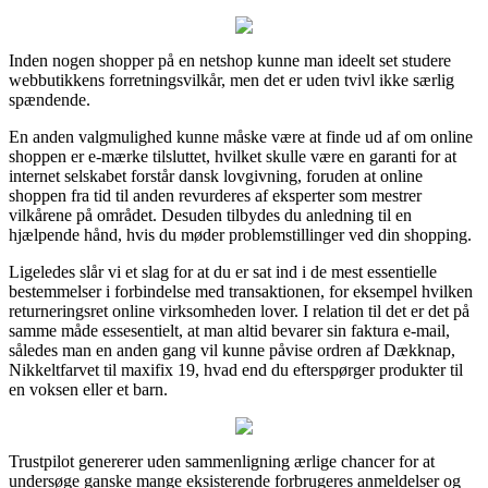
Inden nogen shopper på en netshop kunne man ideelt set studere
webbutikkens forretningsvilkår, men det er uden tvivl ikke særlig
spændende.
En anden valgmulighed kunne måske være at finde ud af om online
shoppen er e-mærke tilsluttet, hvilket skulle være en garanti for at
internet selskabet forstår dansk lovgivning, foruden at online
shoppen fra tid til anden revurderes af eksperter som mestrer
vilkårene på området. Desuden tilbydes du anledning til en
hjælpende hånd, hvis du møder problemstillinger ved din shopping.
Ligeledes slår vi et slag for at du er sat ind i de mest essentielle
bestemmelser i forbindelse med transaktionen, for eksempel hvilken
returneringsret online virksomheden lover. I relation til det er det på
samme måde essesentielt, at man altid bevarer sin faktura e-mail,
således man en anden gang vil kunne påvise ordren af Dækknap,
Nikkeltfarvet til maxifix 19, hvad end du efterspørger produkter til
en voksen eller et barn.
Trustpilot genererer uden sammenligning ærlige chancer for at
undersøge ganske mange eksisterende forbrugeres anmeldelser og