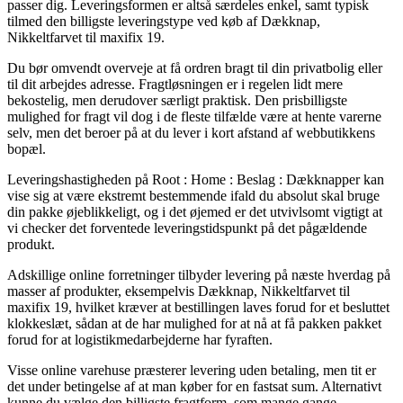
passer dig. Leveringsformen er altså særdeles enkel, samt typisk
tilmed den billigste leveringstype ved køb af Dækknap,
Nikkeltfarvet til maxifix 19.
Du bør omvendt overveje at få ordren bragt til din privatbolig eller
til dit arbejdes adresse. Fragtløsningen er i regelen lidt mere
bekostelig, men derudover særligt praktisk. Den prisbilligste
mulighed for fragt vil dog i de fleste tilfælde være at hente varerne
selv, men det beroer på at du lever i kort afstand af webbutikkens
bopæl.
Leveringshastigheden på Root : Home : Beslag : Dækknapper kan
vise sig at være ekstremt bestemmende ifald du absolut skal bruge
din pakke øjeblikkeligt, og i det øjemed er det utvivlsomt vigtigt at
vi checker det forventede leveringstidspunkt på det pågældende
produkt.
Adskillige online forretninger tilbyder levering på næste hverdag på
masser af produkter, eksempelvis Dækknap, Nikkeltfarvet til
maxifix 19, hvilket kræver at bestillingen laves forud for et besluttet
klokkeslæt, sådan at de har mulighed for at nå at få pakken pakket
forud for at logistikmedarbejderne har fyraften.
Visse online varehuse præsterer levering uden betaling, men tit er
det under betingelse af at man køber for en fastsat sum. Alternativt
kunne du vælge den billigste fragtform, som mange gange –