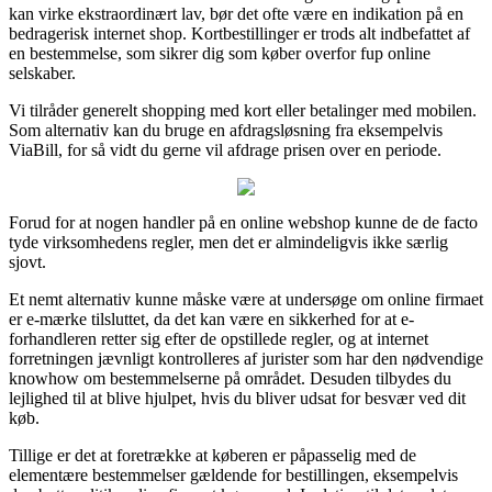
kan virke ekstraordinært lav, bør det ofte være en indikation på en
bedragerisk internet shop. Kortbestillinger er trods alt indbefattet af
en bestemmelse, som sikrer dig som køber overfor fup online
selskaber.
Vi tilråder generelt shopping med kort eller betalinger med mobilen.
Som alternativ kan du bruge en afdragsløsning fra eksempelvis
ViaBill, for så vidt du gerne vil afdrage prisen over en periode.
Forud for at nogen handler på en online webshop kunne de de facto
tyde virksomhedens regler, men det er almindeligvis ikke særlig
sjovt.
Et nemt alternativ kunne måske være at undersøge om online firmaet
er e-mærke tilsluttet, da det kan være en sikkerhed for at e-
forhandleren retter sig efter de opstillede regler, og at internet
forretningen jævnligt kontrolleres af jurister som har den nødvendige
knowhow om bestemmelserne på området. Desuden tilbydes du
lejlighed til at blive hjulpet, hvis du bliver udsat for besvær ved dit
køb.
Tillige er det at foretrække at køberen er påpasselig med de
elementære bestemmelser gældende for bestillingen, eksempelvis