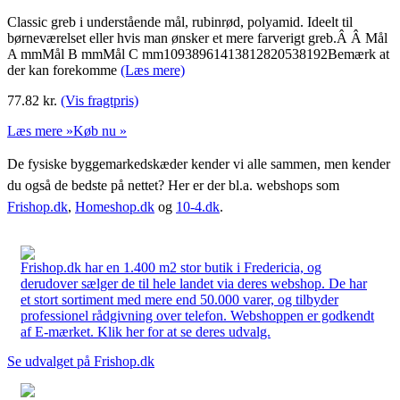
Classic greb i understående mål, rubinrød, polyamid. Ideelt til
børneværelset eller hvis man ønsker et mere farverigt greb.Â Â Mål
A mmMål B mmMål C mm10938961413812820538192Bemærk at
der kan forekomme
(Læs mere)
77.82
kr.
(Vis fragtpris)
Læs mere »
Køb nu »
De fysiske byggemarkedskæder kender vi alle sammen, men kender
du også de bedste på nettet? Her er der bl.a. webshops som
Frishop.dk
,
Homeshop.dk
og
10-4.dk
.
Frishop.dk har en 1.400 m2 stor butik i Fredericia, og
derudover sælger de til hele landet via deres webshop. De har
et stort sortiment med mere end 50.000 varer, og tilbyder
professionel rådgivning over telefon. Webshoppen er godkendt
af E-mærket. Klik her for at se deres udvalg.
Se udvalget på Frishop.dk