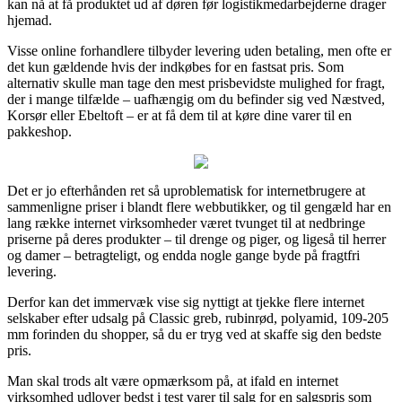
kan nå at få produktet ud af døren før logistikmedarbejderne drager
hjemad.
Visse online forhandlere tilbyder levering uden betaling, men ofte er
det kun gældende hvis der indkøbes for en fastsat pris. Som
alternativ skulle man tage den mest prisbevidste mulighed for fragt,
der i mange tilfælde – uafhængig om du befinder sig ved Næstved,
Korsør eller Ebeltoft – er at få dem til at køre dine varer til en
pakkeshop.
Det er jo efterhånden ret så uproblematisk for internetbrugere at
sammenligne priser i blandt flere webbutikker, og til gengæld har en
lang række internet virksomheder været tvunget til at nedbringe
priserne på deres produkter – til drenge og piger, og ligeså til herrer
og damer – betragteligt, og endda nogle gange byde på fragtfri
levering.
Derfor kan det immervæk vise sig nyttigt at tjekke flere internet
selskaber efter udsalg på Classic greb, rubinrød, polyamid, 109-205
mm forinden du shopper, så du er tryg ved at skaffe sig den bedste
pris.
Man skal trods alt være opmærksom på, at ifald en internet
virksomhed udlover bedst i test varer til salg for en salgspris som