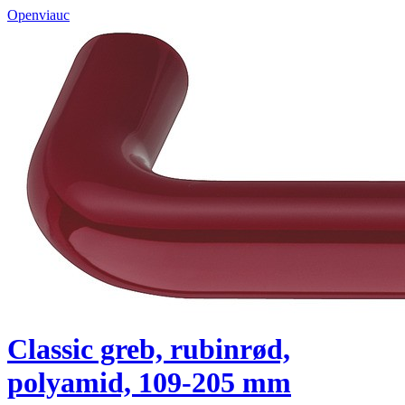
Openviauc
Classic greb, rubinrød,
polyamid, 109-205 mm