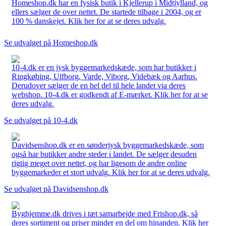
Homeshop.dk har en fysisk butik i Kjellerup i Midtjylland, og
ellers sælger de over nettet. De startede tilbage i 2004, og er
100 % danskejet. Klik her for at se deres udvalg.
Se udvalget på Homeshop.dk
10-4.dk er en jysk byggemarkedskæde, som har butikker i
Ringkøbing, Ulfborg, Varde, Viborg, Videbæk og Aarhus.
Derudover sælger de en hel del til hele landet via deres
webshop. 10-4.dk er godkendt af E-mærket. Klik her for at se
deres udvalg.
Se udvalget på 10-4.dk
Davidsenshop.dk er en sønderjysk byggemarkedskæde, som
også har butikker andre steder i landet. De sælger desuden
rigtig meget over nettet, og har ligesom de andre online
byggemarkeder et stort udvalg. Klik her for at se deres udvalg.
Se udvalget på Davidsenshop.dk
Byghjemme.dk drives i tæt samarbejde med Frishop.dk, så
deres sortiment og priser minder en del om hinanden. Klik her