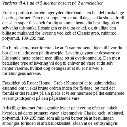
Vurderet til
4.1
ud af 5 stjerner baseret på
2
anmeldelser
En stor portion e-forretninger yder efterhånden en hel del forskellige
leveringsformer. Den mest populære er nu til dags pakkeshops, fordi
det så er super fleksibelt for dig at kunne hente din bestilling på et
selvvalgt tidspunkt. Løsningen er jo ultra enkel, og tit tillige den
billigste mulighed for levering ved køb af Classic greb, rubinrød,
polyamid, 109-205 mm.
Du burde derudover foretrække at få varerne sendt hjem til hvor du
bor eller til adressen på dit arbejde. Leveringstypen er desværre en
lille smule mere pebret, men tillige ret så overkommelig. Den mest
betalelige type af levering vil dog til enhver tid være at du selv
henter varerne, hvilket dog betinges af at du er nærved e-
forretningens adresse.
Fragttiden på Root : Home : Greb : Kunststof er jo ualmindeligt
essentiel om vi skal bruge ordren inden for få dage, og med det
formål er det relativt på sin plads at vi ser nærmere på det estimerede
leveringstidspunkt på den pågældende vare.
Adskillige internet foretagender byder på levering efter en enkelt
hverdag på deres primære varer, eksempelvis Classic greb, rubinrød,
polyamid, 109-205 mm, som alligevel beroer på at bestillingen
anbringes forinden et aftalt klokkeslæt, sådan at de sandsynligvis