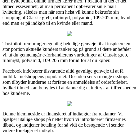
den byttepolitik online firmaet kører med. I relation til det er det
tilmed essesentielt, at man permanent opbevarer sin e-mail
kvittering, således man når som helst vil kunne bekræfte sin
shopping af Classic greb, rubinrød, polyamid, 109-205 mm, hvad
end man er på indkøb til en kvinde eller mand.
Trustpilot frembringer egentlig belejlige genveje til at inspicere en
stor portion aktuelle kunders tanker og på grund af dette anbefaler
vi, at du gennemgår e-forhandlerens vurderinger af Classic greb,
rubinrød, polyamid, 109-205 mm forud for at du køber.
Facebook indebærer tilsvarende altid gavnlige genveje til at få
indblik i netshoppens popularitet. Desuden ser vi mange e-shops
som tilbyder kunderne at forfatte en anmeldelse af ordreforløbet,
hvilket tilmed kan benyttes til at danne dig et indtryk af tilfredsheden
hos kunderne.
Denne hjemmeside er finansieret af indtægter fra reklamer. Vi
hjælper utallige shops på nettet hvori vi introducerer firmaernes
tilbud, og indtjener betaling for så vidt de besøgende vi sender
videre foretager et indkøb.